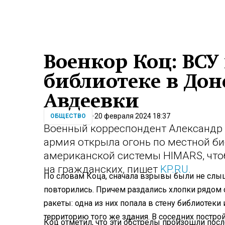
Военкор Коц: ВСУ
библиотеке в Дон
Авдеевки
20 февраля 2024 18:37
ОБЩЕСТВО
Военный корреспондент Александр К
армия открыла огонь по местной б
американской системы HIMARS, что
на гражданских, пишет
KP.RU.
По словам Коца, сначала взрывы были не слы
повторились. Причем раздались хлопки рядом с
ракеты: одна из них попала в стену библиотеки 
территорию того же здания. В соседних постро
Коц отметил, что эти обстрелы произошли посл