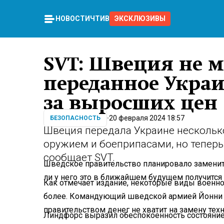
НОВОСТИ
ЧТИВО
ЭКСКЛЮЗИВЫ
SVT: Швеция не 
переданное Украи
за выросших цен
20 февраля 2024 18:57
БЕЗОПАСНОСТЬ
Швеция передала Украине нескольк
оружием и боеприпасами, но теперь
сообщает SVT.
Шведское правительство планировало заменит
ли у него это в ближайшем будущем получится 
Как отмечает издание, некоторые виды военно
более. Командующий шведской армией Йонни 
правительством денег не хватит на замену техн
Линдфорс выразил обеспокоенность состояние