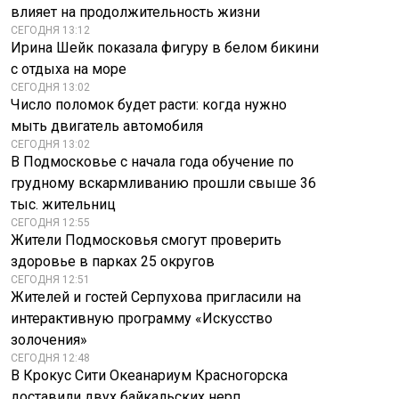
влияет на продолжительность жизни
СЕГОДНЯ 13:12
Ирина Шейк показала фигуру в белом бикини
с отдыха на море
СЕГОДНЯ 13:02
Число поломок будет расти: когда нужно
мыть двигатель автомобиля
СЕГОДНЯ 13:02
В Подмосковье с начала года обучение по
грудному вскармливанию прошли свыше 36
тыс. жительниц
СЕГОДНЯ 12:55
Жители Подмосковья смогут проверить
здоровье в парках 25 округов
СЕГОДНЯ 12:51
Жителей и гостей Серпухова пригласили на
интерактивную программу «Искусство
золочения»
СЕГОДНЯ 12:48
В Крокус Сити Океанариум Красногорска
доставили двух байкальских нерп