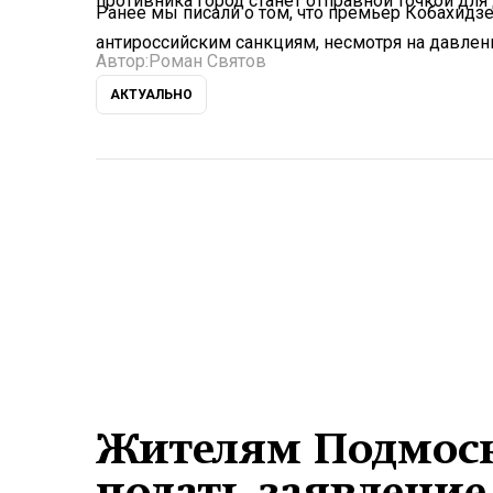
противника город станет отправной точкой дл
Ранее мы писали о том, что премьер Кобахидзе
антироссийским санкциям, несмотря на давлени
Автор:
Роман Святов
АКТУАЛЬНО
Жителям Подмоск
подать заявление