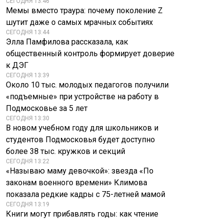
СЕГОДНЯ 13:46
Мемы вместо траура: почему поколение Z
шутит даже о самых мрачных событиях
СЕГОДНЯ 13:44
Элла Памфилова рассказала, как
общественный контроль формирует доверие
к ДЭГ
СЕГОДНЯ 13:39
Около 10 тыс. молодых педагогов получили
«подъемные» при устройстве на работу в
Подмосковье за 5 лет
СЕГОДНЯ 13:30
В новом учебном году для школьников и
студентов Подмосковья будет доступно
более 38 тыс. кружков и секций
СЕГОДНЯ 13:22
«Называю маму девочкой»: звезда «По
законам военного времени» Климова
показала редкие кадры с 75-летней мамой
СЕГОДНЯ 13:19
Книги могут прибавлять годы: как чтение