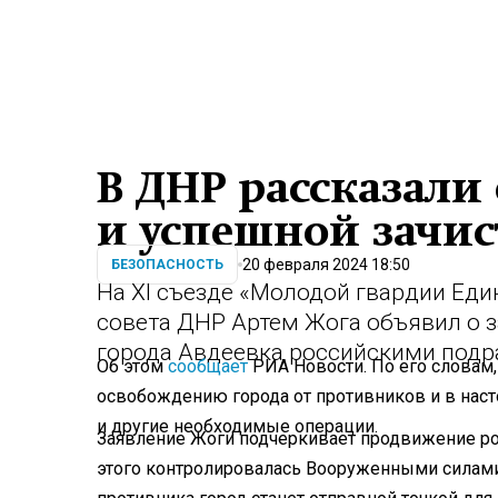
В ДНР рассказали
и успешной зачис
20 февраля 2024 18:50
БЕЗОПАСНОСТЬ
На XI съезде «Молодой гвардии Еди
совета ДНР Артем Жога объявил о з
города Авдеевка российскими подр
Об этом
сообщает
РИА Новости. По его слова
освобождению города от противников и в нас
и другие необходимые операции.
Заявление Жоги подчеркивает продвижение рос
этого контролировалась Вооруженными силами