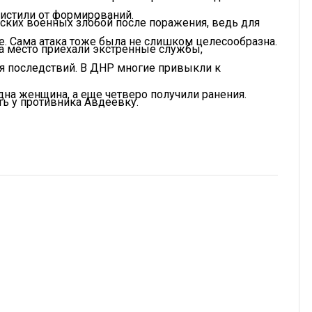
чистили от формирований.
ских военных злобой после поражения, ведь для
. Сама атака тоже была не слишком целесообразна.
на место приехали экстренные службы,
я последствий. В ДНР многие привыкли к
одна женщина, а еще четверо получили ранения.
ь у противника Авдеевку.