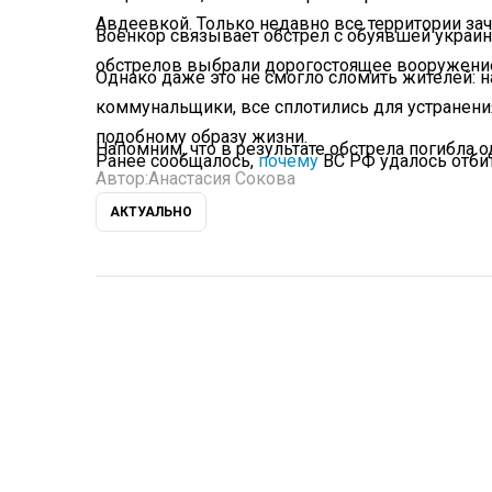
Авдеевкой. Только недавно все территории за
Военкор связывает обстрел с обуявшей украин
обстрелов выбрали дорогостоящее вооружение
Однако даже это не смогло сломить жителей: 
коммунальщики, все сплотились для устранени
подобному образу жизни.
Напомним, что в результате обстрела погибла 
Ранее сообщалось,
почему
ВС РФ удалось отбит
Автор:
Анастасия Сокова
АКТУАЛЬНО