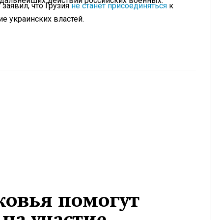
я дальнейших действий российских военных.
 заявил, что Грузия
не станет присоединяться
к
е украинских властей.
овья помогут
 на участие