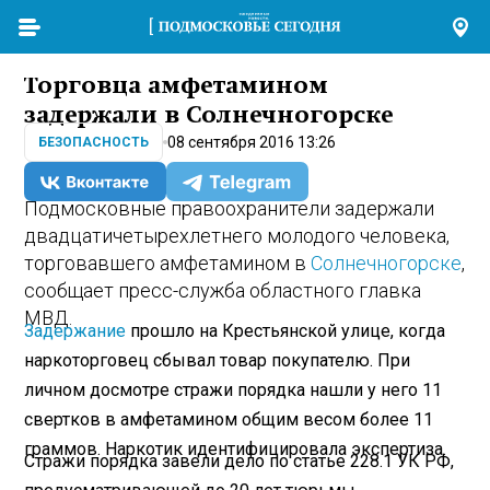
Торговца амфетамином
задержали в Солнечногорске
08 сентября 2016 13:26
БЕЗОПАСНОСТЬ
Подмосковные правоохранители задержали
двадцатичетырехлетнего молодого человека,
торговавшего амфетамином в
Солнечногорске
,
сообщает пресс-служба областного главка
МВД.
Задержание
прошло на Крестьянской улице, когда
наркоторговец сбывал товар покупателю. При
личном досмотре стражи порядка нашли у него 11
свертков в амфетамином общим весом более 11
граммов. Наркотик идентифицировала экспертиза.
Стражи порядка завели дело по статье 228.1 УК РФ,