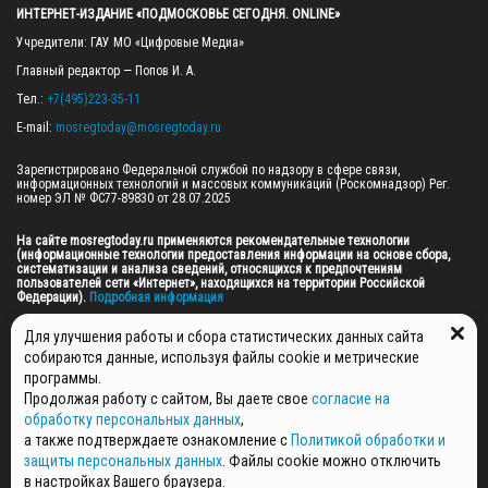
ИНТЕРНЕТ-ИЗДАНИЕ «ПОДМОСКОВЬЕ СЕГОДНЯ. ONLINE»
Учредители: ГАУ МО «Цифровые Медиа»

Главный редактор — Попов И. А.

Тел.: 
+7(495)223-35-11
E-mail: 
mosregtoday@mosregtoday.ru
Зарегистрировано Федеральной службой по надзору в сфере связи, 
информационных технологий и массовых коммуникаций (Роскомнадзор) Рег. 
номер ЭЛ № ФС77-89830 от 28.07.2025

На сайте mosregtoday.ru применяются рекомендательные технологии 
(информационные технологии предоставления информации на основе сбора, 
систематизации и анализа сведений, относящихся к предпочтениям 
пользователей сети «Интернет», находящихся на территории Российской 
Федерации).
 Подробная информация
© 2026 ПРАВА НА ВСЕ МАТЕРИАЛЫ САЙТА ПРИНАДЛЕЖАТ ГАУ МО "ЦИФРОВЫЕ 
Для улучшения работы и сбора статистических данных сайта
МЕДИА" (ОГРН: 1255000059467).
собираются данные, используя файлы cookie и метрические
программы.
Продолжая работу с сайтом, Вы даете свое
согласие на
ПОЛИТИКА ОБРАБОТКИ И ЗАЩИТЫ ПЕРСОНАЛЬНЫХ ДАННЫХ
обработку персональных данных
,
НОВОСТИ
а также подтверждаете ознакомление с
Политикой обработки и
ГАЗЕТЫ
защиты персональных данных
. Файлы cookie можно отключить
РЕКЛАМОДАТЕЛЯМ
в настройках Вашего браузера.