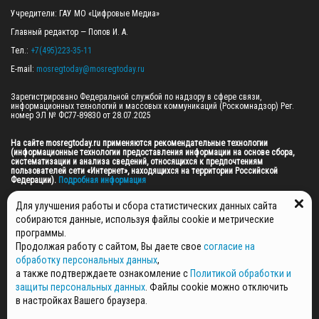
Учредители: ГАУ МО «Цифровые Медиа»

Главный редактор — Попов И. А.

Тел.: 
+7(495)223-35-11
E-mail: 
mosregtoday@mosregtoday.ru
Зарегистрировано Федеральной службой по надзору в сфере связи, 
информационных технологий и массовых коммуникаций (Роскомнадзор) Рег. 
номер ЭЛ № ФС77-89830 от 28.07.2025

На сайте mosregtoday.ru применяются рекомендательные технологии 
(информационные технологии предоставления информации на основе сбора, 
систематизации и анализа сведений, относящихся к предпочтениям 
пользователей сети «Интернет», находящихся на территории Российской 
Федерации).
 Подробная информация
© 2026 ПРАВА НА ВСЕ МАТЕРИАЛЫ САЙТА ПРИНАДЛЕЖАТ ГАУ МО "ЦИФРОВЫЕ 
Для улучшения работы и сбора статистических данных сайта
МЕДИА" (ОГРН: 1255000059467).
собираются данные, используя файлы cookie и метрические
программы.
Продолжая работу с сайтом, Вы даете свое
согласие на
ПОЛИТИКА ОБРАБОТКИ И ЗАЩИТЫ ПЕРСОНАЛЬНЫХ ДАННЫХ
обработку персональных данных
,
НОВОСТИ
а также подтверждаете ознакомление с
Политикой обработки и
ГАЗЕТЫ
защиты персональных данных
. Файлы cookie можно отключить
РЕКЛАМОДАТЕЛЯМ
в настройках Вашего браузера.
КОНТАКТНАЯ ИНФОРМАЦИЯ