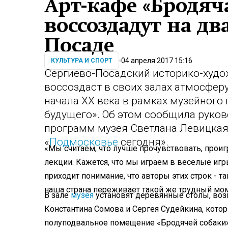
Арт-кафе «Бродяч
воссоздадут на дв
Посаде
04 апреля 2017 15:16
КУЛЬТУРА И СПОРТ
Сергиево-Посадский историко-худо
воссоздаст в своих залах атмосфер
начала XX века в рамках музейного 
будущего». Об этом сообщила руко
программ музея Светлана Левицкая
«
Подмосковье
сегодня».
«Мы считаем, что лучше прочувствовать, проиг
лекции. Кажется, что мы играем в веселые игры
приходит понимание, что авторы этих строк - т
наша страна переживает такой же трудный момен
В зале
музея
установят деревянные столы, возв
Константина Сомова и Сергея Судейкина, кото
полуподвальное помещение «Бродячей собаки».