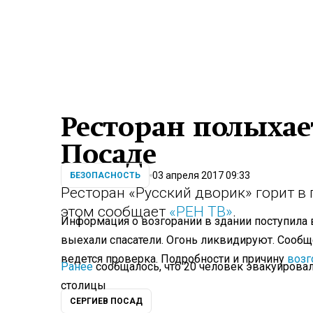
Ресторан полыхае
Посаде
03 апреля 2017 09:33
БЕЗОПАСНОСТЬ
Ресторан «Русский дворик» горит 
этом сообщает
«РЕН ТВ»
.
Информация о возгорании в здании поступила 
выехали спасатели. Огонь ликвидируют. Сообщ
ведется проверка. Подробности и причину
возг
Ранее
сообщалось, что 20 человек эвакуировал
столицы
СЕРГИЕВ ПОСАД