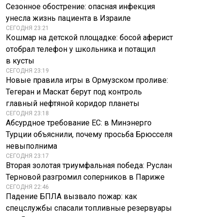
Сезонное обострение: опасная инфекция
унесла жизнь пациента в Израиле
СЕГОДНЯ 23:21
Кошмар на детской площадке: босой аферист
отобрал телефон у школьника и потащил
в кусты
СЕГОДНЯ 23:19
Новые правила игры в Ормузском проливе:
Тегеран и Маскат берут под контроль
главный нефтяной коридор планеты
СЕГОДНЯ 23:18
Абсурдное требование ЕС: в Минэнерго
Турции объяснили, почему просьба Брюсселя
невыполнима
СЕГОДНЯ 23:17
Вторая золотая триумфальная победа: Руслан
Терновой разгромил соперников в Париже
СЕГОДНЯ 22:46
Падение БПЛА вызвало пожар: как
спецслужбы спасали топливные резервуары