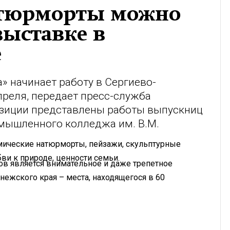
атюрморты можно
выставке в
е
» начинает работу в Сергиево-
реля, передает пресс-служба
озиции представлены работы выпускниц
мышленного колледжа им. В.М.
амические натюрморты, пейзажи, скульптурные
и к природе, ценности семьи.
ов является внимательное и даже трепетное
ежского края – места, находящегося в 60