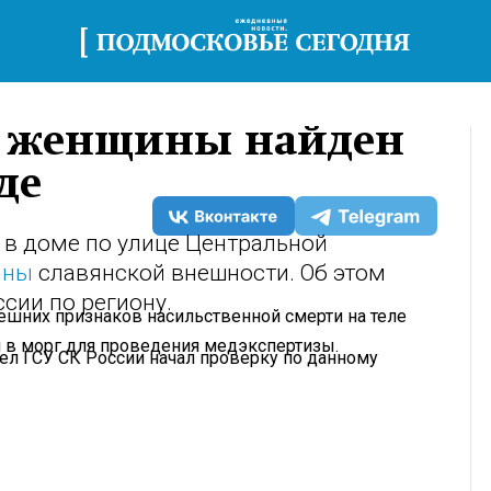
й женщины найден
де
в доме по улице Центральной
ины
славянской внешности. Об этом
сии по региону.
нешних признаков насильственной смерти на теле
 в морг для проведения медэкспертизы.
ел ГСУ СК России начал проверку по данному