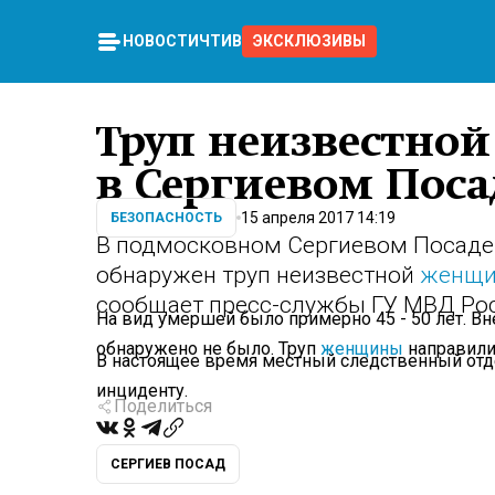
НОВОСТИ
ЧТИВО
ЭКСКЛЮЗИВЫ
Труп неизвестно
в Сергиевом Поса
15 апреля 2017 14:19
БЕЗОПАСНОСТЬ
В подмосковном Сергиевом Посаде 
обнаружен труп неизвестной
женщ
сообщает пресс-службы ГУ МВД Рос
На вид умершей было примерно 45 - 50 лет. В
обнаружено не было. Труп
женщины
направили
В настоящее время местный следственный отд
инциденту.
Поделиться
СЕРГИЕВ ПОСАД