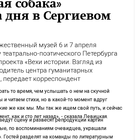
ая собака»
а дня в Сергиевом
жественный музей 6 и 7 апреля
у театрально-поэтического Петербурга
проекта «Вехи истории. Взгляд из
водитель центра гуманитарных
, передает корреспондент
рать то время, чем услышать о нем на скучной
 и читаем стихи, но в какой-то момент вдруг
акие же как мы. Мы так же ищем свой путь, и сейчас
т, как и сто лет назад», - сказала Левицкая.
едут сцену и развесят репродукции картин
рые, по воспоминаниям очевидцев, украшали
 Гостей разделят на команды по литературным