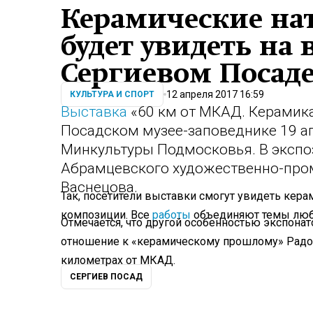
Керамические н
будет увидеть на 
Сергиевом Посад
12 апреля 2017 16:59
КУЛЬТУРА И СПОРТ
Выставка
«60 км от МКАД. Керамика
Посадском музее-заповеднике 19 ап
Минкультуры Подмосковья. В эксп
Абрамцевского художественно-про
Васнецова.
Так, посетители выставки смогут увидеть кер
композиции. Все
работы
объединяют темы любв
Отмечается, что другой особенностью экспонат
отношение к «керамическому прошлому» Радон
километрах от МКАД.
СЕРГИЕВ ПОСАД