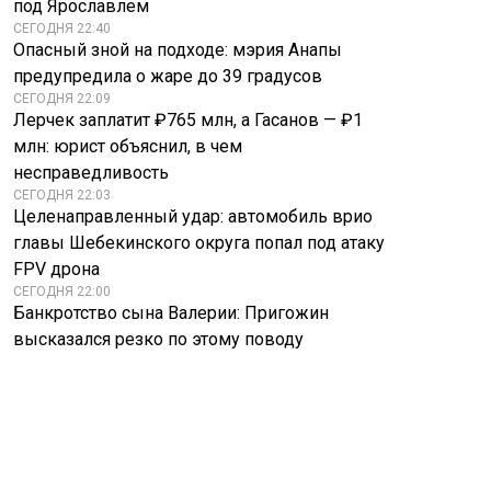
под Ярославлем
СЕГОДНЯ 22:40
Опасный зной на подходе: мэрия Анапы
предупредила о жаре до 39 градусов
СЕГОДНЯ 22:09
Лерчек заплатит ₽765 млн, а Гасанов — ₽1
млн: юрист объяснил, в чем
несправедливость
СЕГОДНЯ 22:03
Целенаправленный удар: автомобиль врио
главы Шебекинского округа попал под атаку
FPV дрона
СЕГОДНЯ 22:00
Банкротство сына Валерии: Пригожин
высказался резко по этому поводу