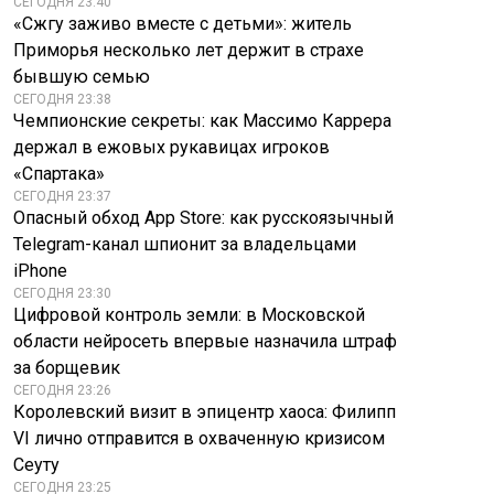
СЕГОДНЯ 23:40
«Сжгу заживо вместе с детьми»: житель
Приморья несколько лет держит в страхе
бывшую семью
СЕГОДНЯ 23:38
Чемпионские секреты: как Массимо Каррера
держал в ежовых рукавицах игроков
«Спартака»
СЕГОДНЯ 23:37
Опасный обход App Store: как русскоязычный
Telegram-канал шпионит за владельцами
iPhone
СЕГОДНЯ 23:30
Цифровой контроль земли: в Московской
области нейросеть впервые назначила штраф
за борщевик
СЕГОДНЯ 23:26
Королевский визит в эпицентр хаоса: Филипп
VI лично отправится в охваченную кризисом
Сеуту
СЕГОДНЯ 23:25