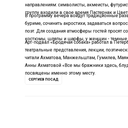
направлениям: символисты, акмеисты, футурис
группу входили в свое время Пастернак и Цвет
В программу вечера войдут традиционные развл
буриме, сочинить акростихи, задаваться вопро
поэт. Для создания атмосферы гостей просят с
костюмы, шляпы и шарфы, у женщин - темные 
Арт-подвал «Бродячая собака» работал в Петерб
театральные представления, лекции, поэтическ
читали Ахматова, Манжельштам, Гумилев, Маяк
Анны Ахматовой «Все мы бражники здесь, блуд
посвящены именно этому месту.
СЕРГИЕВ ПОСАД