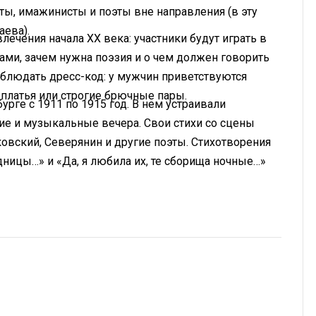
ты, имажинисты и поэты вне направления (в эту
аева).
ечения начала XX века: участники будут играть в
сами, зачем нужна поэзия и о чем должен говорить
облюдать дресс-код: у мужчин приветствуются
платья или строгие брючные пары.
урге с 1911 по 1915 год. В нем устраивали
ие и музыкальные вечера. Свои стихи со сцены
овский, Северянин и другие поэты. Стихотворения
ницы…» и «Да, я любила их, те сборища ночные…»