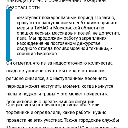
ликвидации ЧС и обеспечению пожарной
безопасности.
«Наступает пожароопасный период. Полагаю,
сразу с его наступлением необходимо принять
меры в ТиНАО и Московской области по
опашке лесных массивов и полей, не допустить
пала. Мы продолжим работу закрепления
нахождения на постоянном дежурстве
сводного отряда поливомоечной техники», -
сообщил Бирюков.
Он отметил, что из-за недостаточного количества
осадков уровень грунтовых вод в столичном
регионе снизился, а с наступлением весеннего
периода может наступить момент, когда начнутся
палы и поджоги травы – это может привести к
возникновению чрезвычайной ситуации.
Специалисты столичного региона облетели
торфяники и определили, какие работы нужно
провести на этих участках. Также городские службы
Москвы готовятся к ликвидации ЧС – к примеру, на