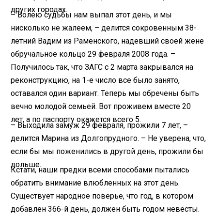
других городах.
– Волею судьбы нам выпал этот день, и мы
нисколько не жалеем, – делится сокровенным 38-
летний Вадим из Раменского, надевший своей жене
обручальное кольцо 29 февраля 2008 года. –
Получилось так, что ЗАГС с 2 марта закрывался на
реконструкцию, на 1-е число все было занято,
оставался один вариант. Теперь мы обречены быть
вечно молодой семьей. Вот проживем вместе 20
лет, а по паспорту окажется всего 5.
– Выходила замуж 29 февраля, прожили 7 лет, –
делится Марина из Долгопрудного. – Не уверена, что,
если бы мы поженились в другой день, прожили бы
дольше.
Кстати, наши предки всеми способами пытались
обратить внимание влюбленных на этот день.
Существует народное поверье, что год, в котором
добавлен 366-й день, должен быть годом невесты.