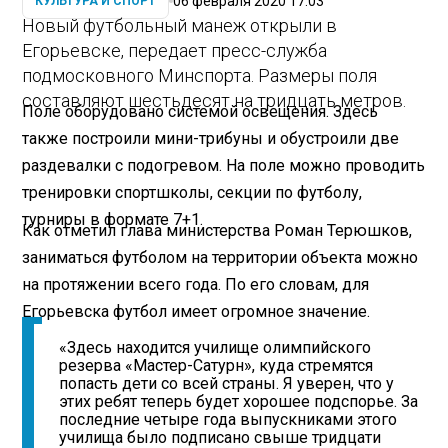
06 февраля 2020 17:03
КУЛЬТУРА И СПОРТ
Новый футбольный манеж открыли в
Егорьевске, передает пресс-служба
подмосковного Минспорта. Размеры поля
составляют шестьдесят на тридцать метров.
Поле оборудовано системой освещения. Здесь
также построили мини-трибуны и обустроили две
раздевалки с подогревом. На поле можно проводить
тренировки спортшколы, секции по футболу,
турниры в формате 7+1.
Как отметил глава министерства Роман Терюшков,
заниматься футболом на территории объекта можно
на протяжении всего года. По его словам, для
Егорьевска футбол имеет огромное значение.
«Здесь находится училище олимпийского
резерва «Мастер-Сатурн», куда стремятся
попасть дети со всей страны. Я уверен, что у
этих ребят теперь будет хорошее подспорье. За
последние четыре года выпускниками этого
училища было подписано свыше тридцати