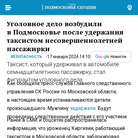
Уголовное дело возбудили
в Подмосковье после удержания
таксистом несовершеннолетней
пассажирки
17 января 2024 14:10
БЕЗОПАСНОСТЬ
Таксист, который удерживал в автомобиле
семнадцатилетнюю пассажирку, стал
фигурантом уголовного дела.
Как сообщила пресс-служба Главного следственного
управления СК России по Московской области,
в настоящее время устанавливаются детали
произошедшего. Мужчину
задержали
. Будут
проведены следственные действия с его участием.
Ранее в СМИ и соцсетях распространилась
информация, что уроженец Киргизии, работающий
таксистом в Московской области, заблокировал