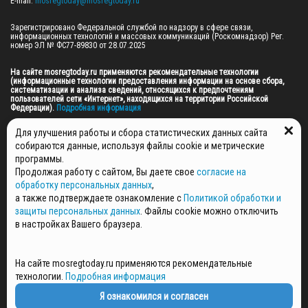
E-mail: 
mosregtoday@mosregtoday.ru
Зарегистрировано Федеральной службой по надзору в сфере связи, 
информационных технологий и массовых коммуникаций (Роскомнадзор) Рег. 
номер ЭЛ № ФС77-89830 от 28.07.2025

На сайте mosregtoday.ru применяются рекомендательные технологии 
(информационные технологии предоставления информации на основе сбора, 
систематизации и анализа сведений, относящихся к предпочтениям 
пользователей сети «Интернет», находящихся на территории Российской 
Федерации).
 Подробная информация
© 2026 ПРАВА НА ВСЕ МАТЕРИАЛЫ САЙТА ПРИНАДЛЕЖАТ ГАУ МО "ЦИФРОВЫЕ 
Для улучшения работы и сбора статистических данных сайта
МЕДИА" (ОГРН: 1255000059467).
собираются данные, используя файлы cookie и метрические
программы.
Продолжая работу с сайтом, Вы даете свое
согласие на
ПОЛИТИКА ОБРАБОТКИ И ЗАЩИТЫ ПЕРСОНАЛЬНЫХ ДАННЫХ
обработку персональных данных
,
НОВОСТИ
а также подтверждаете ознакомление с
Политикой обработки и
ГАЗЕТЫ
защиты персональных данных
. Файлы cookie можно отключить
РЕКЛАМОДАТЕЛЯМ
в настройках Вашего браузера.
КОНТАКТНАЯ ИНФОРМАЦИЯ
О РЕДАКЦИИ
На сайте mosregtoday.ru применяются рекомендательные
СПЕЦПРОЕКТЫ
технологии.
Подробная информация
СТАТЬИ
ПОЛИТИКА КОНФИДЕНЦИАЛЬНОСТИ
Я ознакомился и согласен