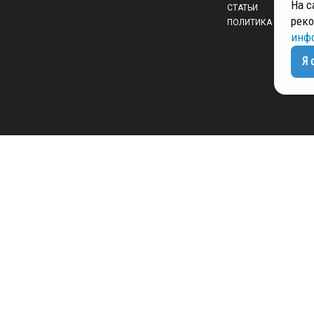
На с
СТАТЬИ
реко
ПОЛИТИКА КОНФИД
инф
Я 
 