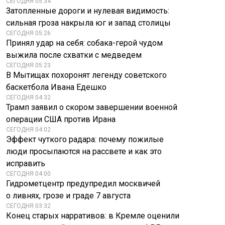
СЕГОДНЯ 05:34
Затопленные дороги и нулевая видимость:
сильная гроза накрыла юг и запад столицы
СЕГОДНЯ 05:26
Принял удар на себя: собака-герой чудом
выжила после схватки с медведем
СЕГОДНЯ 05:23
В Мытищах похоронят легенду советского
баскетбола Ивана Едешко
СЕГОДНЯ 04:32
Трамп заявил о скором завершении военной
операции США против Ирана
СЕГОДНЯ 04:02
Эффект чуткого радара: почему пожилые
люди просыпаются на рассвете и как это
исправить
СЕГОДНЯ 04:00
Гидрометцентр предупредил москвичей
о ливнях, грозе и граде 7 августа
СЕГОДНЯ 03:32
Конец старых нарративов: в Кремле оценили