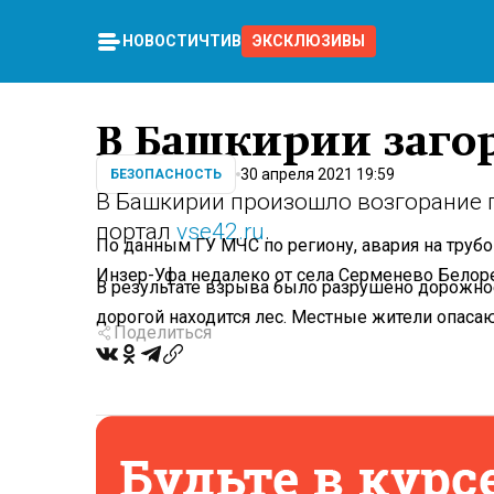
НОВОСТИ
ЧТИВО
ЭКСКЛЮЗИВЫ
В Башкирии загор
30 апреля 2021 19:59
БЕЗОПАСНОСТЬ
В Башкирии произошло возгорание г
портал
vse42.ru
.
По данным ГУ МЧС по региону, авария на труб
Инзер-Уфа недалеко от села Серменево Белоре
В результате взрыва было разрушено дорожное 
дорогой находится лес. Местные жители опасаю
Поделиться