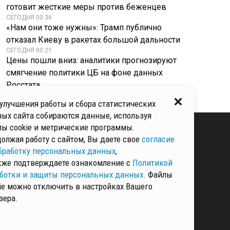
готовит жесткие меры против беженцев
СЕГОДНЯ 00:36
«Нам они тоже нужны»: Трамп публично
отказал Киеву в ракетах большой дальности
СЕГОДНЯ 00:21
Цены пошли вниз: аналитики прогнозируют
смягчение политики ЦБ на фоне данных
Росстата
улучшения работы и сбора статистических
ых сайта собираются данные, используя
ы cookie и метрические программы.
олжая работу с сайтом, Вы даете свое
согласие
бработку персональных данных
,
КИ И ЗАЩИТЫ
ННЫХ
кже подтверждаете ознакомление с
Политикой
ботки и защиты персональных данных
. Файлы
ie можно отключить в настройках Вашего
зера.
РМАЦИЯ