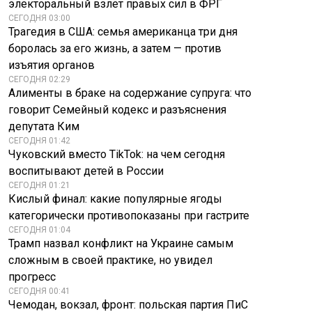
электоральный взлет правых сил в ФРГ
СЕГОДНЯ 03:00
Трагедия в США: семья американца три дня
боролась за его жизнь, а затем — против
изъятия органов
СЕГОДНЯ 02:29
Алименты в браке на содержание супруга: что
говорит Семейный кодекс и разъяснения
депутата Ким
СЕГОДНЯ 01:42
Чуковский вместо TikTok: на чем сегодня
воспитывают детей в России
СЕГОДНЯ 01:21
Кислый финал: какие популярные ягоды
категорически противопоказаны при гастрите
СЕГОДНЯ 01:04
Трамп назвал конфликт на Украине самым
сложным в своей практике, но увидел
прогресс
СЕГОДНЯ 00:41
Чемодан, вокзал, фронт: польская партия ПиС