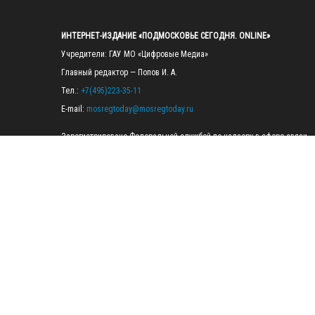
ИНТЕРНЕТ-ИЗДАНИЕ «ПОДМОСКОВЬЕ СЕГОДНЯ. ONLINE»
Учредители: ГАУ МО «Цифровые Медиа»

Главный редактор — Попов И. А.

Тел.: 
+7(495)223-35-11
E-mail: 
mosregtoday@mosregtoday.ru
Зарегистрировано Федеральной службой по надзору в сфере связи, 
информационных технологий и массовых коммуникаций 
(Роскомнадзор) Рег. номер ЭЛ № ФС77-89830 от 28.07.2025

На сайте mosregtoday.ru применяются рекомендательные технологии 
(информационные технологии предоставления информации на основе
сбора, систематизации и анализа сведений, относящихся к 
предпочтениям пользователей сети «Интернет», находящихся на 
территории Российской Федерации).
 Подробная информация
© 2026 ПРАВА НА ВСЕ МАТЕРИАЛЫ САЙТА ПРИНАДЛЕЖАТ ГАУ МО 
"ЦИФРОВЫЕ МЕДИА" (ОГРН: 1255000059467).