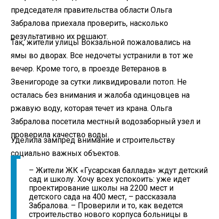
председателя правительства области Ольга
Забралова приехала проверить, насколько
результативно их решают.
Так, жители улицы Вокзальной пожаловались на
ямы во дворах. Все недочеты устранили в тот же
вечер. Кроме того, в проезде Ветеранов в
Звенигороде за сутки ликвидировали потоп. Не
осталась без внимания и жалоба одинцовцев на
ржавую воду, которая течет из крана. Ольга
Забралова посетила местный водозаборный узел и
проверила качество воды.
Уделила зампред внимание и строительству
социально важных объектов.
– Жители ЖК «Гусарская баллада» ждут детский
сад и школу. Хочу всех успокоить: уже идет
проектирование школы на 2200 мест и
детского сада на 400 мест, – рассказала
Забралова. – Проверили и то, как ведется
строительство нового корпуса больницы в