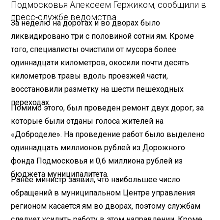
Подмосковья Алексеем Гержиком, сообщили в
пресс-службе ведомства.
За неделю на дорогах и во дворах было
ликвидировано три с половиной сотни ям. Кроме
того, специалисты очистили от мусора более
одиннадцати километров, окосили почти десять
километров травы вдоль проезжей части,
восстановили разметку на шести пешеходных
переходах.
Помимо этого, был проведен ремонт двух дорог, за
которые были отданы голоса жителей на
«Доброделе». На проведение работ было выделено
одиннадцать миллионов рублей из Дорожного
фонда Подмосковья и 0,6 миллиона рублей из
бюджета муниципалитета.
Ранее министр заявил, что наибольшее число
обращений в муниципальном Центре управления
регионом касается ям во дворах, поэтому службам
следует усилить работу в этом направлении. Кроме