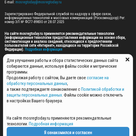
E-mail: 
mosregtoday@mosregtoday.ru
Зарегистрировано Федеральной службой по надзору в сфере связи, 
информационных технологий и массовых коммуникаций (Роскомнадзор) Рег. 
номер ЭЛ № ФС77-89830 от 28.07.2025

На сайте mosregtoday.ru применяются рекомендательные технологии 
(информационные технологии предоставления информации на основе сбора, 
систематизации и анализа сведений, относящихся к предпочтениям 
пользователей сети «Интернет», находящихся на территории Российской 
Федерации).
 Подробная информация
© 2026 ПРАВА НА ВСЕ МАТЕРИАЛЫ САЙТА ПРИНАДЛЕЖАТ ГАУ МО "ЦИФРОВЫЕ 
Для улучшения работы и сбора статистических данных сайта
МЕДИА" (ОГРН: 1255000059467).
собираются данные, используя файлы cookie и метрические
программы.
Продолжая работу с сайтом, Вы даете свое
согласие на
ПОЛИТИКА ОБРАБОТКИ И ЗАЩИТЫ ПЕРСОНАЛЬНЫХ ДАННЫХ
обработку персональных данных
,
НОВОСТИ
а также подтверждаете ознакомление с
Политикой обработки и
ГАЗЕТЫ
защиты персональных данных
. Файлы cookie можно отключить
РЕКЛАМОДАТЕЛЯМ
в настройках Вашего браузера.
КОНТАКТНАЯ ИНФОРМАЦИЯ
О РЕДАКЦИИ
На сайте mosregtoday.ru применяются рекомендательные
СПЕЦПРОЕКТЫ
технологии.
Подробная информация
СТАТЬИ
ПОЛИТИКА КОНФИДЕНЦИАЛЬНОСТИ
Я ознакомился и согласен