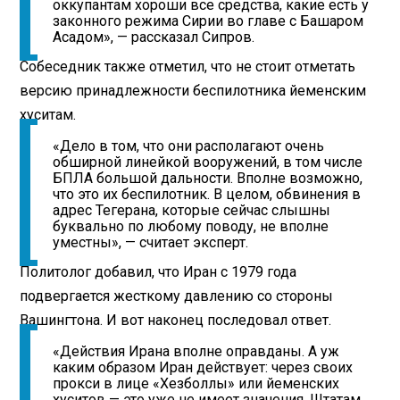
оккупантам хороши все средства, какие есть у
законного режима Сирии во главе с Башаром
Асадом», — рассказал Сипров.
Собеседник также отметил, что не стоит отметать
версию принадлежности беспилотника йеменским
хуситам.
«Дело в том, что они располагают очень
обширной линейкой вооружений, в том числе
БПЛА большой дальности. Вполне возможно,
что это их беспилотник. В целом, обвинения в
адрес Тегерана, которые сейчас слышны
буквально по любому поводу, не вполне
уместны», — считает эксперт.
Политолог добавил, что Иран с 1979 года
подвергается жесткому давлению со стороны
Вашингтона. И вот наконец последовал ответ.
«Действия Ирана вполне оправданы. А уж
каким образом Иран действует: через своих
прокси в лице «Хезболлы» или йеменских
хуситов — это уже не имеет значения. Штатам