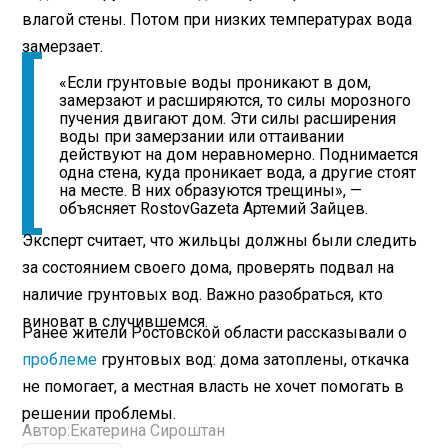
влагой стены. Потом при низких температурах вода
замерзает.
«Если грунтовые воды проникают в дом,
замерзают и расширяются, то силы морозного
пучения двигают дом. Эти силы расширения
воды при замерзании или оттаивании
действуют на дом неравномерно. Поднимается
одна стена, куда проникает вода, а другие стоят
на месте. В них образуются трещины», —
объясняет RostovGazeta Артемий Зайцев.
Эксперт считает, что жильцы должны были следить
за состоянием своего дома, проверять подвал на
наличие грунтовых вод. Важно разобраться, кто
виноват в случившемся.
Ранее жители Ростовской области рассказывали о
проблеме
грунтовых вод: дома затоплены, откачка
не помогает, а местная власть не хочет помогать в
решении проблемы.
Автор:
Екатерина Сироштан