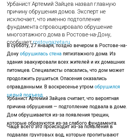
Урбанист Артемий Зайцев назвал главную
причину обрушения домов. Эксперт не
исключает, что именно подтопление
фундамента спровоцировало обрушение
многоэтажного дома в Ростове-на-Дону,
сообщает
rostovgazeta.ru
.
В субботу, 27 января, поздно вечером в Ростове-на-
Дону
обрушилась стена
пятиэтажного дома. Из
здания эвакуировали всех жителей и их домашних
питомцев. Специалисты опасались, что дом может
продолжить рушиться. Опасения оказались
оправданными. В воскресенье утром
обрушился
целый подъезд
.
Урбанист Артемий Зайцев считает, что вероятная
причина обрушения — подтопление подвала в доме.
Дом обрушивается из-за появления трещин,
которые образуются из-за слабого фундамента.
Чаще всего это происходит из-за появления в
подвалах грунтовых вод, которые пропитывают