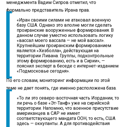
менеджмента Вадим Сипров отметил, что
формально представитель Ирана прав.
«Иран своими силами не атаковал военную
базу США. Однако это вполне могли сделать
проиранские вооруженные формирования. В
данном случае уместно использовать логику
«вассал моего вассала — не мой вассал».
Крупнейшим проиранским формированием
является «Хезболла», действующая на
территории Ливана. Группы, подконтрольные
этому формированию, есть и в Сирии», —
пояснил эксперт в беседе с интернет-изданием
«Подмосковье сегодня».
По его словам, мониторинг информации по этой
теме не дает понять, где именно расположена база.
«То ли это северо-восточная часть Иордании, то
ли речь о базе «Эт-Танф» уже на сирийской
территории. Напомню, что военное присутствие
американцев в САР не имеет
соответствующего мандата ООН, то есть, США
здесь — оккупанты. А для противодействия