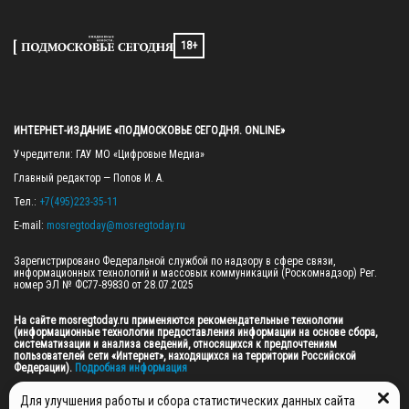
18+
ИНТЕРНЕТ-ИЗДАНИЕ «ПОДМОСКОВЬЕ СЕГОДНЯ. ONLINE»
Учредители: ГАУ МО «Цифровые Медиа»

Главный редактор — Попов И. А.

Тел.: 
+7(495)223-35-11
E-mail: 
mosregtoday@mosregtoday.ru
Зарегистрировано Федеральной службой по надзору в сфере связи, 
информационных технологий и массовых коммуникаций (Роскомнадзор) Рег. 
номер ЭЛ № ФС77-89830 от 28.07.2025

На сайте mosregtoday.ru применяются рекомендательные технологии 
(информационные технологии предоставления информации на основе сбора, 
систематизации и анализа сведений, относящихся к предпочтениям 
пользователей сети «Интернет», находящихся на территории Российской 
Федерации).
 Подробная информация
© 2026 ПРАВА НА ВСЕ МАТЕРИАЛЫ САЙТА ПРИНАДЛЕЖАТ ГАУ МО "ЦИФРОВЫЕ 
Для улучшения работы и сбора статистических данных сайта
МЕДИА" (ОГРН: 1255000059467).