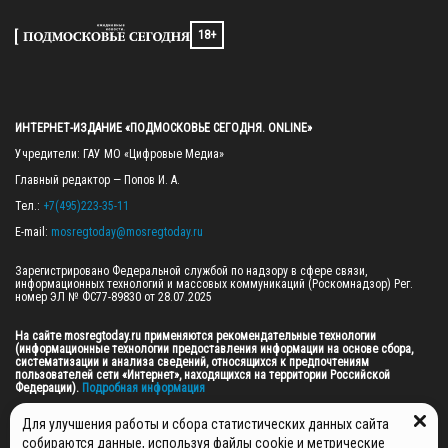
18+
ИНТЕРНЕТ-ИЗДАНИЕ «ПОДМОСКОВЬЕ СЕГОДНЯ. ONLINE»
Учредители: ГАУ МО «Цифровые Медиа»

Главный редактор — Попов И. А.

Тел.: 
+7(495)223-35-11
E-mail: 
mosregtoday@mosregtoday.ru
Зарегистрировано Федеральной службой по надзору в сфере связи, 
информационных технологий и массовых коммуникаций (Роскомнадзор) Рег. 
номер ЭЛ № ФС77-89830 от 28.07.2025

На сайте mosregtoday.ru применяются рекомендательные технологии 
(информационные технологии предоставления информации на основе сбора, 
систематизации и анализа сведений, относящихся к предпочтениям 
пользователей сети «Интернет», находящихся на территории Российской 
Федерации).
 Подробная информация
© 2026 ПРАВА НА ВСЕ МАТЕРИАЛЫ САЙТА ПРИНАДЛЕЖАТ ГАУ МО "ЦИФРОВЫЕ 
Для улучшения работы и сбора статистических данных сайта
МЕДИА" (ОГРН: 1255000059467).
собираются данные, используя файлы cookie и метрические