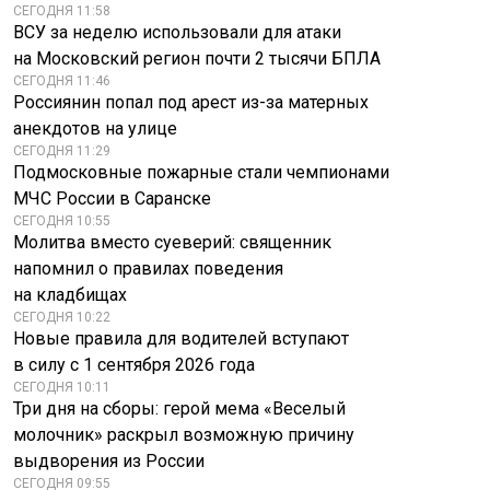
СЕГОДНЯ 11:58
ВСУ за неделю использовали для атаки
на Московский регион почти 2 тысячи БПЛА
СЕГОДНЯ 11:46
Россиянин попал под арест из-за матерных
анекдотов на улице
СЕГОДНЯ 11:29
Подмосковные пожарные стали чемпионами
МЧС России в Саранске
СЕГОДНЯ 10:55
Молитва вместо суеверий: священник
напомнил о правилах поведения
на кладбищах
СЕГОДНЯ 10:22
Новые правила для водителей вступают
в силу с 1 сентября 2026 года
СЕГОДНЯ 10:11
Три дня на сборы: герой мема «Веселый
молочник» раскрыл возможную причину
выдворения из России
СЕГОДНЯ 09:55