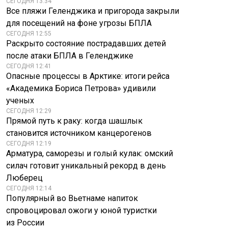
СЕГОДНЯ 13:34
Все пляжи Геленджика и пригорода закрыли
для посещений на фоне угрозы БПЛА
СЕГОДНЯ 12:55
Раскрыто состояние пострадавших детей
после атаки БПЛА в Геленджике
СЕГОДНЯ 12:41
Опасные процессы в Арктике: итоги рейса
«Академика Бориса Петрова» удивили
ученых
СЕГОДНЯ 12:29
Прямой путь к раку: когда шашлык
становится источником канцерогенов
СЕГОДНЯ 12:19
Арматура, саморезы и голый кулак: омский
силач готовит уникальный рекорд в день
Люберец
СЕГОДНЯ 12:14
Популярный во Вьетнаме напиток
спровоцировал ожоги у юной туристки
из России