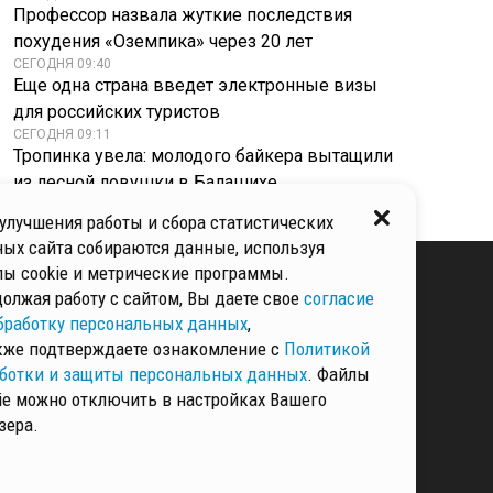
Профессор назвала жуткие последствия
похудения «Оземпика» через 20 лет
СЕГОДНЯ 09:40
Еще одна страна введет электронные визы
для российских туристов
СЕГОДНЯ 09:11
Тропинка увела: молодого байкера вытащили
из лесной ловушки в Балашихе
улучшения работы и сбора статистических
ых сайта собираются данные, используя
ы cookie и метрические программы.
олжая работу с сайтом, Вы даете свое
согласие
бработку персональных данных
,
КИ И ЗАЩИТЫ
ННЫХ
кже подтверждаете ознакомление с
Политикой
ботки и защиты персональных данных
. Файлы
ie можно отключить в настройках Вашего
зера.
РМАЦИЯ