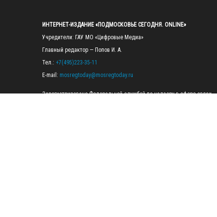
ИНТЕРНЕТ-ИЗДАНИЕ «ПОДМОСКОВЬЕ СЕГОДНЯ. ONLINE»
Учредители: ГАУ МО «Цифровые Медиа»

Главный редактор — Попов И. А.

Тел.: 
+7(495)223-35-11
E-mail: 
mosregtoday@mosregtoday.ru
Зарегистрировано Федеральной службой по надзору в сфере связи, 
информационных технологий и массовых коммуникаций 
(Роскомнадзор) Рег. номер ЭЛ № ФС77-89830 от 28.07.2025

На сайте mosregtoday.ru применяются рекомендательные технологии 
(информационные технологии предоставления информации на основе
сбора, систематизации и анализа сведений, относящихся к 
предпочтениям пользователей сети «Интернет», находящихся на 
территории Российской Федерации).
 Подробная информация
© 2026 ПРАВА НА ВСЕ МАТЕРИАЛЫ САЙТА ПРИНАДЛЕЖАТ ГАУ МО 
"ЦИФРОВЫЕ МЕДИА" (ОГРН: 1255000059467).