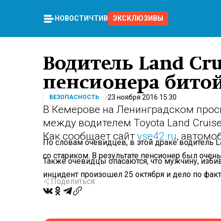
НОВОСТИ
ЧТИВО
ЭКСКЛЮЗИВЫ
Водитель Land Cru
пенсионера битой
23 ноября 2016 15:30
БЕЗОПАСНОСТЬ
В Кемерове на Ленинградском про
между водителем Toyota Land Cruis
Как сообщает сайт
vse42.ru
, автомо
По словам очевидцев, в этой драке водитель L
со стариком. В результате пенсионер был очень
Также очевидцы опасаются, что мужчину, избив
инцидент произошел 25 октября и дело по факт
Поделиться