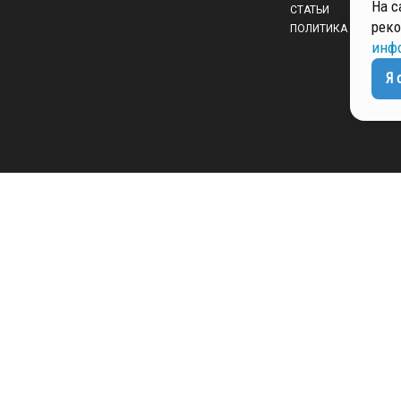
На с
СТАТЬИ
реко
ПОЛИТИКА КОНФИД
инф
Я 
 