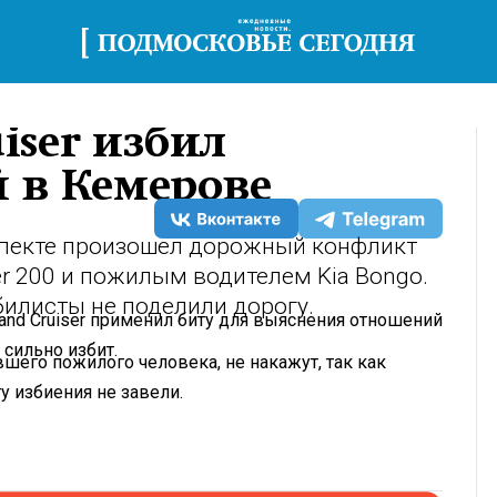
iser избил
 в Кемерове
спекте произошел дорожный конфликт
er 200 и пожилым водителем Kia Bongo.
билисты не поделили дорогу.
and Cruiser применил биту для выяснения отношений
 сильно избит.
шего пожилого человека, не накажут, так как
у избиения не завели.