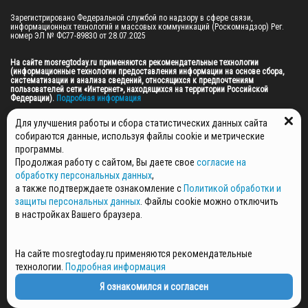
Зарегистрировано Федеральной службой по надзору в сфере связи, 
информационных технологий и массовых коммуникаций (Роскомнадзор) Рег. 
номер ЭЛ № ФС77-89830 от 28.07.2025

На сайте mosregtoday.ru применяются рекомендательные технологии 
(информационные технологии предоставления информации на основе сбора, 
систематизации и анализа сведений, относящихся к предпочтениям 
пользователей сети «Интернет», находящихся на территории Российской 
Федерации).
 Подробная информация
© 2026 ПРАВА НА ВСЕ МАТЕРИАЛЫ САЙТА ПРИНАДЛЕЖАТ ГАУ МО "ЦИФРОВЫЕ 
Для улучшения работы и сбора статистических данных сайта
МЕДИА" (ОГРН: 1255000059467).
собираются данные, используя файлы cookie и метрические
программы.
Продолжая работу с сайтом, Вы даете свое
согласие на
ПОЛИТИКА ОБРАБОТКИ И ЗАЩИТЫ ПЕРСОНАЛЬНЫХ ДАННЫХ
обработку персональных данных
,
НОВОСТИ
а также подтверждаете ознакомление с
Политикой обработки и
ГАЗЕТЫ
защиты персональных данных
. Файлы cookie можно отключить
РЕКЛАМОДАТЕЛЯМ
в настройках Вашего браузера.
КОНТАКТНАЯ ИНФОРМАЦИЯ
О РЕДАКЦИИ
На сайте mosregtoday.ru применяются рекомендательные
СПЕЦПРОЕКТЫ
технологии.
Подробная информация
СТАТЬИ
ПОЛИТИКА КОНФИДЕНЦИАЛЬНОСТИ
Я ознакомился и согласен