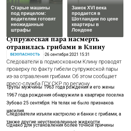
Старые машины
Замок XVI века
под прицелом:
продается в
водителям готовят
Шотландии по цене
неожиданные
квартиры в
штрафы
Лондоне
Супружеская пара насмерть
отравилась грибами в Клину
26 сентября 2021 15:31
БЕЗОПАСНОСТЬ
Следователи в подмосковном Клину проводят
проверку по факту гибели супружеской пары
из-за отравления грибами. Об этом сообщает
пресс-служба ГСУ СКР по региону.
Трупы мужчины 1963 года рождения и его жены
1967 года рождения обнаружили в квартире поселка
Зубово 25 сентября. На телах не было признаков
насилия.
Следователи изъяли кастрюлю и банки с грибами, а
также другие неустановленные жидкости.
Однако для установления более точной причины