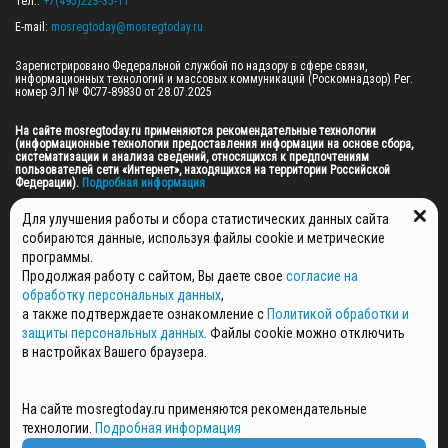
Тел.: 
+7(495)223-35-11
E-mail: 
mosregtoday@mosregtoday.ru
Зарегистрировано Федеральной службой по надзору в сфере связи, 
информационных технологий и массовых коммуникаций (Роскомнадзор) Рег. 
номер ЭЛ № ФС77-89830 от 28.07.2025

На сайте mosregtoday.ru применяются рекомендательные технологии 
(информационные технологии предоставления информации на основе сбора, 
систематизации и анализа сведений, относящихся к предпочтениям 
пользователей сети «Интернет», находящихся на территории Российской 
Федерации).
 Подробная информация
© 2026 ПРАВА НА ВСЕ МАТЕРИАЛЫ САЙТА ПРИНАДЛЕЖАТ ГАУ МО "ЦИФРОВЫЕ 
Для улучшения работы и сбора статистических данных сайта
МЕДИА" (ОГРН: 1255000059467).
собираются данные, используя файлы cookie и метрические
программы.
Продолжая работу с сайтом, Вы даете свое
согласие на
ПОЛИТИКА ОБРАБОТКИ И ЗАЩИТЫ ПЕРСОНАЛЬНЫХ ДАННЫХ
обработку персональных данных
,
НОВОСТИ
а также подтверждаете ознакомление с
Политикой обработки и
ГАЗЕТЫ
защиты персональных данных
. Файлы cookie можно отключить
РЕКЛАМОДАТЕЛЯМ
в настройках Вашего браузера.
КОНТАКТНАЯ ИНФОРМАЦИЯ
О РЕДАКЦИИ
На сайте mosregtoday.ru применяются рекомендательные
СПЕЦПРОЕКТЫ
технологии.
Подробная информация
СТАТЬИ