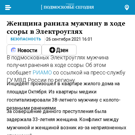
Женщина ранила мужчину в ходе
ссоры в Электроуглях
26 сентября 2021 16:01
БЕЗОПАСНОСТЬ
В подмосковных Электроуглях мужчина
получил ранения в ходе ссоры. Об этом
сообщает
РИАМО
со ссылкой на пресс-службу
ГУ МВД России по региону.
Инцидент произошел в квартире жилого дома на
площади Октября. Из квартиры медики
госпитализировали 38-летнего мужчину с колото-
резаными ранениями.
За совершение данного преступления была
задержала 33-летняя женщина. Конфликт между
мужчиной и женщиной возник из-за неприязненных