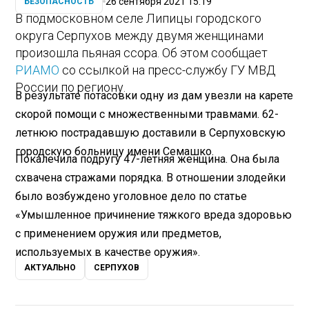
26 сентября 2021 15:19
БЕЗОПАСНОСТЬ
В подмосковном селе Липицы городского
округа Серпухов между двумя женщинами
произошла пьяная ссора. Об этом сообщает
РИАМО
со ссылкой на пресс-службу ГУ МВД
России по региону.
В результате потасовки одну из дам увезли на карете
скорой помощи с множественными травмами. 62-
летнюю пострадавшую доставили в Серпуховскую
городскую больницу имени Семашко.
Покалечила подругу 47-летняя женщина. Она была
схвачена стражами порядка. В отношении злодейки
было возбуждено уголовное дело по статье
«Умышленное причинение тяжкого вреда здоровью
с применением оружия или предметов,
используемых в качестве оружия».
АКТУАЛЬНО
СЕРПУХОВ