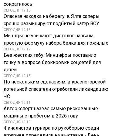
сократилось
СЕГОДНЯ 19:18
Опасная находка на берегу: в Ялте саперы
срочно разминируют подбитый катер ВСУ
СЕГОДНЯ 19:18
Мышцы не усыхают: диетолог назвала
простую формулу набора белка для пожилых
СЕГОДНЯ 19:17
Без жестких табу: Минцифры поставило
точку в вопросе блокировки соцсетей для
детей
СЕГОДНЯ 19:15
По нескольким сценариям: в красногорской
котельной спасатели отработали ликвидацию
ЧС
СЕГОДНЯ 19:11
Автоэксперт назвал самые рискованные
машины с пробегом в 2026 году
СЕГОДНЯ 19:10
Финалистов турнира по рукоборью среди
аграриев определили на выставке «День