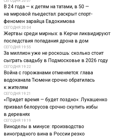
СЕГОДНЯ 20:07
В 24 года — к детям на татами, в 50 —
на мировой пьедестал: раскрыт спорт-
феномен зарайца Евдокимова
СЕГОДНЯ 20:04
Жертвы среди мирных: в Керчи ликвидируют
последствия попадания дрона в дом
СЕГОДНЯ 19:55
За миллион уже не роскошь: сколько стоит
сыграть свадьбу в Подмосковье в 2026 году
СЕГОДНЯ 19:22
Война с горожанами отменяется: глава
водоканала Тюмени срочно обратилась
к жителям
СЕГОДНЯ 19:21
«Придет время — будет поздно»: Лукашенко
призвал белорусов срочно скупить избы
в деревнях
СЕГОДНЯ 19:19
Виноделы в минусе: производство
виноградного вина в России резко