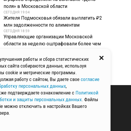
поля» в Московской области
СЕГОДНЯ 19:04
Жителя Подмосковья обязали выплатить ₽2
млн задолженности по алиментам
СЕГОДНЯ 18:59
Управляющие организации Московской
области за неделю оштрафовали более чем
на ₽4 млн
СЕГОДНЯ 18:57
улучшения работы и сбора статистических
Целая гостиная у баков: в Одинцове
ых сайта собираются данные, используя
мусорную площадку «вернули» в 60-е
ы cookie и метрические программы.
олжая работу с сайтом, Вы даете свое
согласие
бработку персональных данных
,
кже подтверждаете ознакомление с
Политикой
ботки и защиты персональных данных
. Файлы
ie можно отключить в настройках Вашего
КИ И ЗАЩИТЫ
зера.
ННЫХ