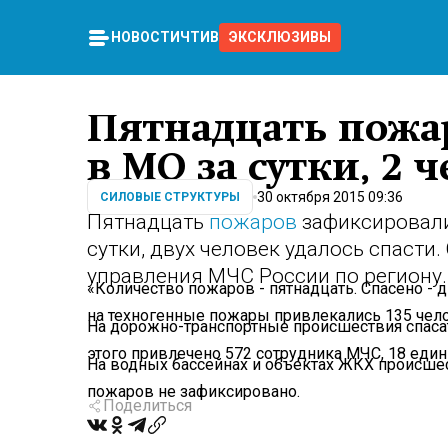
НОВОСТИ
ЧТИВО
ЭКСКЛЮЗИВЫ
Пятнадцать пожа
в МО за сутки, 2 
30 октября 2015 09:36
СИЛОВЫЕ СТРУКТУРЫ
Пятнадцать
пожаров
зафиксировали
сутки, двух человек удалось спасти.
управления МЧС России по региону.
«Количество пожаров - пятнадцать. Спасено - 
на техногенные пожары привлекались 135 челов
На дорожно-транспортные происшествия спасате
этого привлечено 572 сотрудника МЧС, 18 един
На водных бассейнах и объектах ЖКХ происше
пожаров не зафиксировано.
Поделиться