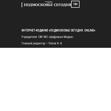
18+
ИНТЕРНЕТ-ИЗДАНИЕ «ПОДМОСКОВЬЕ СЕГОДНЯ. ONLINE»
Учредители: ГАУ МО «Цифровые Медиа»

Главный редактор — Попов И. А.

Тел.: 
+7(495)223-35-11
E-mail: 
mosregtoday@mosregtoday.ru
Зарегистрировано Федеральной службой по надзору в сфере связи, 
информационных технологий и массовых коммуникаций 
(Роскомнадзор) Рег. номер ЭЛ № ФС77-89830 от 28.07.2025

На сайте mosregtoday.ru применяются рекомендательные технологии 
(информационные технологии предоставления информации на основе
сбора, систематизации и анализа сведений, относящихся к 
предпочтениям пользователей сети «Интернет», находящихся на 
территории Российской Федерации).
 Подробная информация
© 2026 ПРАВА НА ВСЕ МАТЕРИАЛЫ САЙТА ПРИНАДЛЕЖАТ ГАУ МО 
"ЦИФРОВЫЕ МЕДИА" (ОГРН: 1255000059467).