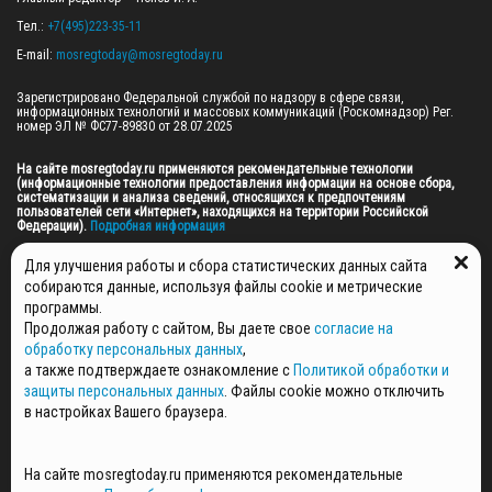
Тел.: 
+7(495)223-35-11
E-mail: 
mosregtoday@mosregtoday.ru
Зарегистрировано Федеральной службой по надзору в сфере связи, 
информационных технологий и массовых коммуникаций (Роскомнадзор) Рег. 
номер ЭЛ № ФС77-89830 от 28.07.2025

На сайте mosregtoday.ru применяются рекомендательные технологии 
(информационные технологии предоставления информации на основе сбора, 
систематизации и анализа сведений, относящихся к предпочтениям 
пользователей сети «Интернет», находящихся на территории Российской 
Федерации).
 Подробная информация
© 2026 ПРАВА НА ВСЕ МАТЕРИАЛЫ САЙТА ПРИНАДЛЕЖАТ ГАУ МО "ЦИФРОВЫЕ 
Для улучшения работы и сбора статистических данных сайта
МЕДИА" (ОГРН: 1255000059467).
собираются данные, используя файлы cookie и метрические
программы.
Продолжая работу с сайтом, Вы даете свое
согласие на
ПОЛИТИКА ОБРАБОТКИ И ЗАЩИТЫ ПЕРСОНАЛЬНЫХ ДАННЫХ
обработку персональных данных
,
НОВОСТИ
а также подтверждаете ознакомление с
Политикой обработки и
ГАЗЕТЫ
защиты персональных данных
. Файлы cookie можно отключить
РЕКЛАМОДАТЕЛЯМ
в настройках Вашего браузера.
КОНТАКТНАЯ ИНФОРМАЦИЯ
О РЕДАКЦИИ
На сайте mosregtoday.ru применяются рекомендательные
СПЕЦПРОЕКТЫ