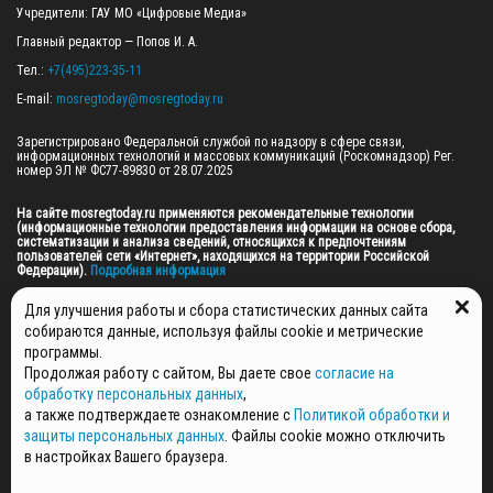
Учредители: ГАУ МО «Цифровые Медиа»

Главный редактор — Попов И. А.

Тел.: 
+7(495)223-35-11
E-mail: 
mosregtoday@mosregtoday.ru
Зарегистрировано Федеральной службой по надзору в сфере связи, 
информационных технологий и массовых коммуникаций (Роскомнадзор) Рег. 
номер ЭЛ № ФС77-89830 от 28.07.2025

На сайте mosregtoday.ru применяются рекомендательные технологии 
(информационные технологии предоставления информации на основе сбора, 
систематизации и анализа сведений, относящихся к предпочтениям 
пользователей сети «Интернет», находящихся на территории Российской 
Федерации).
 Подробная информация
© 2026 ПРАВА НА ВСЕ МАТЕРИАЛЫ САЙТА ПРИНАДЛЕЖАТ ГАУ МО "ЦИФРОВЫЕ 
Для улучшения работы и сбора статистических данных сайта
МЕДИА" (ОГРН: 1255000059467).
собираются данные, используя файлы cookie и метрические
программы.
Продолжая работу с сайтом, Вы даете свое
согласие на
ПОЛИТИКА ОБРАБОТКИ И ЗАЩИТЫ ПЕРСОНАЛЬНЫХ ДАННЫХ
обработку персональных данных
,
НОВОСТИ
а также подтверждаете ознакомление с
Политикой обработки и
ГАЗЕТЫ
защиты персональных данных
. Файлы cookie можно отключить
РЕКЛАМОДАТЕЛЯМ
в настройках Вашего браузера.
КОНТАКТНАЯ ИНФОРМАЦИЯ