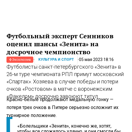
Футбольный эксперт Сенников
оценил шансы «Зенита» на
досрочное чемпионство
05 мая 2023 18:16
КУЛЬТУРА И СПОРТ
Эксклюзив
Футболисты санкт-петербургского «Зенита» в
26-м туре чемпионата РПЛ примут московский
«Спартак». Хозяева в случае победы и потери
очков «Ростовом» в матче с воронежским
«Факелом» досрочно завоюют титул.
Красно-белые продолжают медальную гонку —
потеря трех очков в Питере серьезно осложнит их
турнирное положение.
«Болельщики «Зенита», конечно же, хотят,
чтобы все сложилось удачно, и они смогли бы