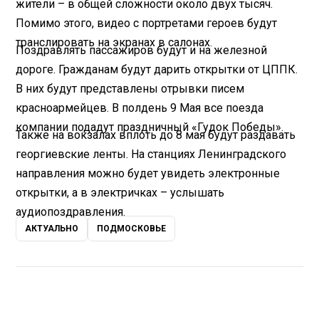
жители – в общей сложности около двух тысяч.
Помимо этого, видео с портретами героев будут
транслировать на экранах в салонах.
Поздравлять пассажиров будут и на железной
дороге. Гражданам будут дарить открытки от ЦППК.
В них будут представлены отрывки писем
красноармейцев. В полдень 9 Мая все поезда
компании подадут праздничный «Гудок Победы».
Также на вокзалах вплоть до 8 мая будут раздавать
георгиевские ленты. На станциях Ленинградского
направления можно будет увидеть электронные
открытки, а в электричках – услышать
аудиопоздравления.
АКТУАЛЬНО
ПОДМОСКОВЬЕ