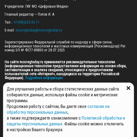
Учредители: ГАУ МО «Цифровые Медиа»

Главный редактор — Попов И. А.

Тел.: 
+7(495)223-35-11
E-mail: 
mosregtoday@mosregtoday.ru
Зарегистрировано Федеральной службой по надзору в сфере связи, 
информационных технологий и массовых коммуникаций (Роскомнадзор) Рег. 
номер ЭЛ № ФС77-89830 от 28.07.2025

На сайте mosregtoday.ru применяются рекомендательные технологии 
(информационные технологии предоставления информации на основе сбора, 
систематизации и анализа сведений, относящихся к предпочтениям 
пользователей сети «Интернет», находящихся на территории Российской 
Федерации).
 Подробная информация
© 2026 ПРАВА НА ВСЕ МАТЕРИАЛЫ САЙТА ПРИНАДЛЕЖАТ ГАУ МО "ЦИФРОВЫЕ 
Для улучшения работы и сбора статистических данных сайта
МЕДИА" (ОГРН: 1255000059467).
собираются данные, используя файлы cookie и метрические
программы.
Продолжая работу с сайтом, Вы даете свое
согласие на
ПОЛИТИКА ОБРАБОТКИ И ЗАЩИТЫ ПЕРСОНАЛЬНЫХ ДАННЫХ
обработку персональных данных
,
НОВОСТИ
а также подтверждаете ознакомление с
Политикой обработки и
ГАЗЕТЫ
защиты персональных данных
. Файлы cookie можно отключить
РЕКЛАМОДАТЕЛЯМ
в настройках Вашего браузера.
КОНТАКТНАЯ ИНФОРМАЦИЯ