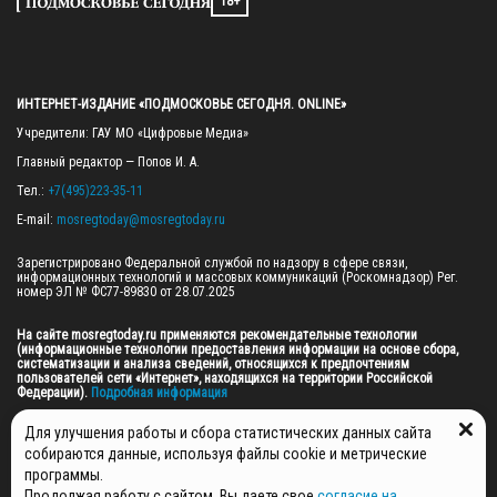
18+
ИНТЕРНЕТ-ИЗДАНИЕ «ПОДМОСКОВЬЕ СЕГОДНЯ. ONLINE»
Учредители: ГАУ МО «Цифровые Медиа»

Главный редактор — Попов И. А.

Тел.: 
+7(495)223-35-11
E-mail: 
mosregtoday@mosregtoday.ru
Зарегистрировано Федеральной службой по надзору в сфере связи, 
информационных технологий и массовых коммуникаций (Роскомнадзор) Рег. 
номер ЭЛ № ФС77-89830 от 28.07.2025

На сайте mosregtoday.ru применяются рекомендательные технологии 
(информационные технологии предоставления информации на основе сбора, 
систематизации и анализа сведений, относящихся к предпочтениям 
пользователей сети «Интернет», находящихся на территории Российской 
Федерации).
 Подробная информация
© 2026 ПРАВА НА ВСЕ МАТЕРИАЛЫ САЙТА ПРИНАДЛЕЖАТ ГАУ МО "ЦИФРОВЫЕ 
Для улучшения работы и сбора статистических данных сайта
МЕДИА" (ОГРН: 1255000059467).
собираются данные, используя файлы cookie и метрические
программы.
Продолжая работу с сайтом, Вы даете свое
согласие на