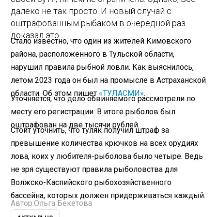
далеко не так просто. И новый случай с
оштрафованным рыбаком в очередной раз
доказал это.
Стало известно, что один из жителей Кимовского
района, расположенного в Тульской области,
нарушил правила рыбной ловли. Как выяснилось,
летом 2023 года он был на промысле в Астраханской
области. Об этом пишет
«ТУЛАСМИ»
.
Уточняется, что дело обвиняемого рассмотрели по
месту его регистрации. В итоге рыболов был
оштрафован на две тысячи рублей.
Стоит уточнить, что туляк получил штраф за
превышение количества крючков на всех орудиях
лова, коих у любителя-рыболова было четыре. Ведь
не зря существуют правила рыболовства для
Волжско-Каспийского рыбохозяйственного
бассейна, которых должен придерживаться каждый.
Автор:
Ольга Бекетова