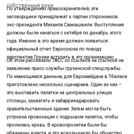
собственные руки.
По утверждению правоохранителей, эти
заговорщики принадлежат к партии сторонников
экс-президента Михаила Саакашвили. Выступления
должны были начаться с октября по декабрь этого
года. Именно в это время должен появиться
официальный отчет Евросоюза по поводу
перспектив Грузии вступить в эту организацию.
Об этом рассказало ТАСС со ссылкой на ссылкой на
заявление пресс-службы грузинской спецслужбы.
По имеющимся данным, для Евромайдана в Тбилиси
приготовлено несколько сценариев. Один из них –
это выставить палатки на центральных улицах
столицы, захватить и забаррикадировать
правительственные здания. Затем могла быть
устроена провокация с подрывом палаток, чтобы
пролилась кровь. В кровопролитии были бы
обвинены власти, и это всколыхнуло бы общество.