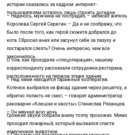
истории оказалась за кадром: интернет-
пользователям осталось лишь строить догадки.
– Надеюсь, мужчина не пострадал, – написал житель
Королева Сергей Серегин. – Да и не соображу, что
было после того, как герой сюжета добрался до
кота. Сбросил вниз или засунул себе за пазуху и
постарался слезть? Очень интересно, чем все
закончилось.
О том, как проходила «спецоперация», нашему
корреспонденту рассказали сотрудники ресторана,
расположенного на первом этаже здания.
– Над нами находится гаражный кооператив.
Котенок выбрался на фасад здания через решетку, а
обратно попасть не смог, – говорит администратор
раковарни «Клешни и хвосты» Станислав Рязанцев.
– Он мяукал всю ночь.
Громкие звуки собрали внизу толпу прохожих. Мимо
проходил пожарный, который вызвался спасти
измученное животное.
– Специальная подготовка помогла мужчине