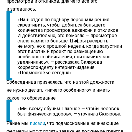
просмотров и откликов, для чего все это
и затевалось.
«Наш отдел по подбору персонала решил
скреативить, чтобы добиться большего
количества просмотров вакансии и откликов.
И действительно, это помогло — просмотров
стало намного больше. Цифры раскрыть
не могу, но с прошлой недели, когда запустили
этот пилотный проект по размещению
необычного объявления, они значительно
увеличились», — рассказала Склярова
корреспонденту интернет-издания
«Подмосковье сегодня».
Собеседница призналась, что на этой должности
не нужно делать «ничего особенного» и иметь
какое-то образование.
«Мы всему обучим. Главное — чтобы человек
был физически здоров», — уточнила Склярова.
Ранее мы
писали
, что подмосковные начинающие
фермеры могут подать заявку на получение грантов