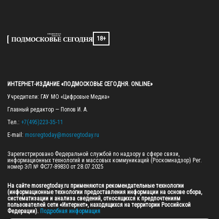
18+
ИНТЕРНЕТ-ИЗДАНИЕ «ПОДМОСКОВЬЕ СЕГОДНЯ. ONLINE»
Учредители: ГАУ МО «Цифровые Медиа»

Главный редактор — Попов И. А.

Тел.: 
+7(495)223-35-11
E-mail: 
mosregtoday@mosregtoday.ru
Зарегистрировано Федеральной службой по надзору в сфере связи, 
информационных технологий и массовых коммуникаций (Роскомнадзор) Рег. 
номер ЭЛ № ФС77-89830 от 28.07.2025

На сайте mosregtoday.ru применяются рекомендательные технологии 
(информационные технологии предоставления информации на основе сбора, 
систематизации и анализа сведений, относящихся к предпочтениям 
пользователей сети «Интернет», находящихся на территории Российской 
Федерации).
 Подробная информация