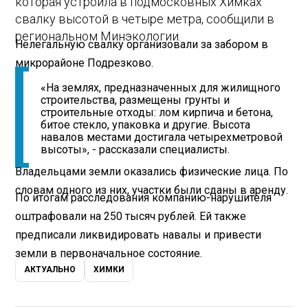
которая устроила в подмосковных Химках
свалку высотой в четыре метра, сообщили в
региональном Минэкологии.
Нелегальную свалку организовали за забором в
микрорайоне Подрезково.
«На землях, предназначенных для жилищного
строительства, размещены грунты и
строительные отходы: лом кирпича и бетона,
битое стекло, упаковка и другие. Высота
навалов местами достигала четырехметровой
высоты», - рассказали специалисты.
Владельцами земли оказались физические лица. По
словам одного из них, участки были сданы в аренду.
По итогам расследования компанию-нарушителя
оштрафовали на 250 тысяч рублей. Ей также
предписали ликвидировать навалы и привести
земли в первоначальное состояние.
АКТУАЛЬНО
ХИМКИ