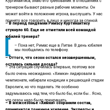
Куртинайтиса, знаю его требования. В отношениях с
тренером бывают разные рабочие моменты. Он
может войти в положение игрока, выслушать. У нас
принято все говорить в лицо и никогда за спиной.
– В период пандемии Римасу Куртинайтису
стукнуло 60. Еще не отметили всей командой
юбилей тренера?
– Пока нет, Римас еще в Литве. В день юбилея
мы пообщались по телефону.
– Оттого, что сезон остался незавершенным,
осталась сильная досада?
– Эта ситуация случилась впервые, поэтому все
было очень неожиданно. «Химки» лидировали в
чемпионате, набирали кондиции к решающей стадии
Евролиги, но что поделать. Не особенно
задумываюсь над тем, что было бы, если бы… Ясно,
что сезон надо было прекращать.
– В межсезонье «Химки» сохранили состав,
планируется точечное усиление. Эксперты и