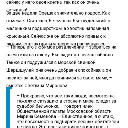
сейчас у него своя клетка, так как он очень
активный.
За две недели Орешек значительно подрос. Как
отмечает Светлана, бельчонок был худенький, с
маленьким подшерстком, а хвостик напоминал
крысиный. Сейчас же он абсолютно привык к
людям, стал активным, шерстка распушилась.
– Теперь его любимое развлечение – забраться на
плечо или на голову. Выглядит это очень забавно.
Также он подружился с морской свинкой
Шершшулей: она очень добрая и спокойная, а он
носится за ней, иногда принимая за свою маму, –
смеется Светлана Миронова.
– Прекрасно, что все-таки люди, несмотря на
тяжелую ситуацию в стране и мире, следят за
судьбой бельчонка, – говорит член
Общественной палаты Московской области
Марина Семенова. – Единственное, я считаю,
что повсеместно подбирать лесных обитателей
не нужно. Это все-таки дикое животное, с