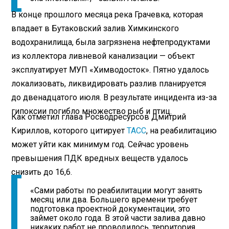
В конце прошлого месяца река Грачевка, которая
впадает в Бутаковский залив Химкинского
водохранилища, была загрязнена нефтепродуктами
из коллектора ливневой канализации — объект
эксплуатирует МУП «Химводосток». Пятно удалось
локализовать, ликвидировать разлив планируется
до двенадцатого июля. В результате инцидента из-за
гипоксии погибло множество рыб и птиц.
Как отметил глава Росводресурсов Дмитрий
Кириллов, которого цитирует
ТАСС
, на реабилитацию
может уйти как минимум год. Сейчас уровень
превышения ПДК вредных веществ удалось
снизить до 16,6.
«Сами работы по реабилитации могут занять
месяц или два. Большего времени требует
подготовка проектной документации, это
займет около года. В этой части залива давно
никаких работ не проводилось, территория