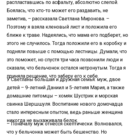
распластавшись по асфальту, абсолютно слепой.
Боялась, что кто-то может его раздавить, не
заметив, – рассказала Светлана Миронова. –
Поэтому я взяла кленовый лист и положила его
ближе к траве. Надеялись, что мама его подберет, но
этого не случилось. Тогда положили его в коробку и
подняли повыше с помощью лестницы. Думали, что
это поможет, но спустя три часа позвонили люди и
сказали, что бельчонок остался нетронутым. Тогда я
приняла решение, что заберу его к себе.
У Светланы большая и дружная семья: муж, двое
детей – 9-летний Даниил и 5-летняя Мария, а также
домашние питомцы – хомяк Шустрик и морская
свинка Шершшуля. Воспитание нового домочадца
стало интересным опытом, ведь раньше женщина
никогда не выхаживала белок.
– Поначалу муж отнесся скептически. Волновался,
что у бельчонка может быть бешенство. Но