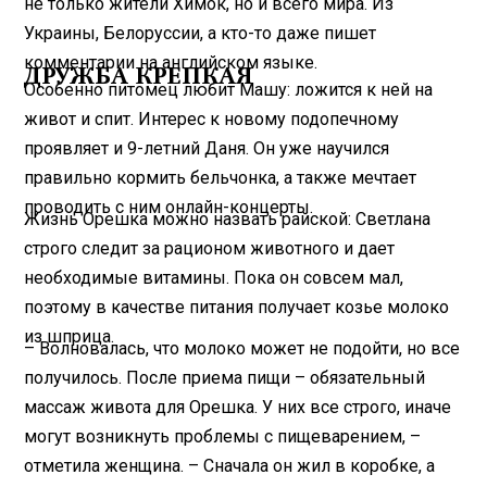
не только жители Химок, но и всего мира. Из
Украины, Белоруссии, а кто-то даже пишет
комментарии на английском языке.
ДРУЖБА КРЕПКАЯ
Особенно питомец любит Машу: ложится к ней на
живот и спит. Интерес к новому подопечному
проявляет и 9-летний Даня. Он уже научился
правильно кормить бельчонка, а также мечтает
проводить с ним онлайн-концерты.
Жизнь Орешка можно назвать райской: Светлана
строго следит за рационом животного и дает
необходимые витамины. Пока он совсем мал,
поэтому в качестве питания получает козье молоко
из шприца.
– Волновалась, что молоко может не подойти, но все
получилось. После приема пищи – обязательный
массаж живота для Орешка. У них все строго, иначе
могут возникнуть проблемы с пищеварением, –
отметила женщина. – Сначала он жил в коробке, а