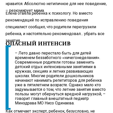
нравится. Абсолютно нетипичное для нее поведение,
– резюмирует мама.
Елена отвела ребенка к психологу. Но вместо
рекомендаций по исправлению поведения
специалист сообщил, что родители перегрузили
ребенка, и настоятельно рекомендовал... убрать все
занятия.
ОПАСНЫЙ ИНТЕНСИВ
– Лето давно перестало быть для детей
временем беззаботного «ничегонеделания».
Современные родители готовы заменить
детский отдых интенсивными занятиями в
кружках, секциях и летних развивающих
школах. Многие родители дошкольников
начинают нанимать репетиторов для ребенка
уже в пятилетнем возрасте. Однако мало кто
задумывается о том, что летние занятия вместо
пользы могут обернуться вредной нагрузкой, –
говорит главный внештатный педиатр
Минздрава МО Нисо Одинаева.
Как отмечает эксперт, ребенок, безусловно, не