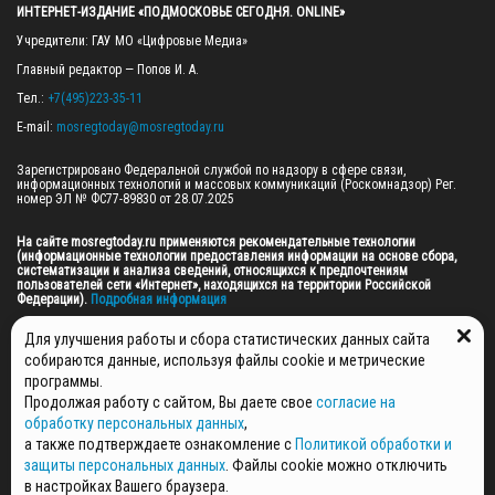
ИНТЕРНЕТ-ИЗДАНИЕ «ПОДМОСКОВЬЕ СЕГОДНЯ. ONLINE»
Учредители: ГАУ МО «Цифровые Медиа»

Главный редактор — Попов И. А.

Тел.: 
+7(495)223-35-11
E-mail: 
mosregtoday@mosregtoday.ru
Зарегистрировано Федеральной службой по надзору в сфере связи, 
информационных технологий и массовых коммуникаций (Роскомнадзор) Рег. 
номер ЭЛ № ФС77-89830 от 28.07.2025

На сайте mosregtoday.ru применяются рекомендательные технологии 
(информационные технологии предоставления информации на основе сбора, 
систематизации и анализа сведений, относящихся к предпочтениям 
пользователей сети «Интернет», находящихся на территории Российской 
Федерации).
 Подробная информация
© 2026 ПРАВА НА ВСЕ МАТЕРИАЛЫ САЙТА ПРИНАДЛЕЖАТ ГАУ МО "ЦИФРОВЫЕ 
Для улучшения работы и сбора статистических данных сайта
МЕДИА" (ОГРН: 1255000059467).
собираются данные, используя файлы cookie и метрические
программы.
Продолжая работу с сайтом, Вы даете свое
согласие на
ПОЛИТИКА ОБРАБОТКИ И ЗАЩИТЫ ПЕРСОНАЛЬНЫХ ДАННЫХ
обработку персональных данных
,
НОВОСТИ
а также подтверждаете ознакомление с
Политикой обработки и
ГАЗЕТЫ
защиты персональных данных
. Файлы cookie можно отключить
РЕКЛАМОДАТЕЛЯМ
в настройках Вашего браузера.