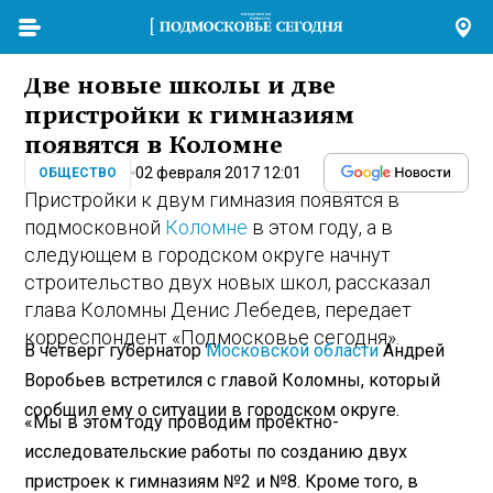
Две новые школы и две
пристройки к гимназиям
появятся в Коломне
02 февраля 2017 12:01
ОБЩЕСТВО
Пристройки к двум гимназия появятся в
подмосковной
Коломне
в этом году, а в
следующем в городском округе начнут
строительство двух новых школ, рассказал
глава Коломны Денис Лебедев, передает
корреспондент «Подмосковье сегодня».
В четверг губернатор
Московской области
Андрей
Воробьев встретился с главой Коломны, который
сообщил ему о ситуации в городском округе.
«Мы в этом году проводим проектно-
исследовательские работы по созданию двух
пристроек к гимназиям №2 и №8. Кроме того, в