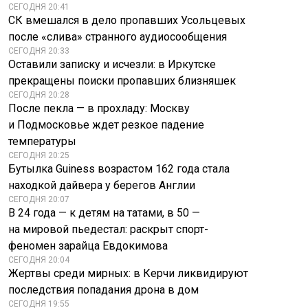
СЕГОДНЯ 20:41
СК вмешался в дело пропавших Усольцевых
после «слива» странного аудиосообщения
СЕГОДНЯ 20:33
Оставили записку и исчезли: в Иркутске
прекращены поиски пропавших близняшек
СЕГОДНЯ 20:28
После пекла — в прохладу: Москву
и Подмосковье ждет резкое падение
температуры
СЕГОДНЯ 20:25
Бутылка Guiness возрастом 162 года стала
находкой дайвера у берегов Англии
СЕГОДНЯ 20:07
В 24 года — к детям на татами, в 50 —
на мировой пьедестал: раскрыт спорт-
Skoda представила
новый
Туск заявил об
феномен зарайца Евдокимова
электрический
упавший в Польше
СЕГОДНЯ 20:04
кроссовер Peaq
российской ракете
Жертвы среди мирных: в Керчи ликвидируют
последствия попадания дрона в дом
СЕГОДНЯ 19:55