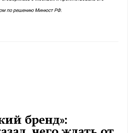
том по решению Минюст РФ.
кий бренд»:
азал, чего ждать от