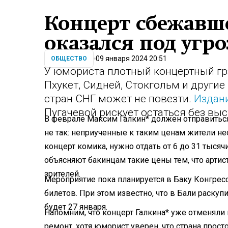
Концерт сбежавше
оказался под угр
09 января 2024 20:51
ОБЩЕСТВО
У юмориста плотный концертный гра
Пхукет, Сидней, Стокгольм и другие 
стран СНГ может не повезти.
Издани
Пугачевой рискует остаться без выс
В феврале Максим Галкин* должен отправиться
не так: неприученные к таким ценам жители нео
концерт комика, нужно отдать от 6 до 31 тысяч
объясняют бакинцам такие цены тем, что артис
зрителей.
Мероприятие пока планируется в Баку Конгресс
билетов. При этом известно, что в Бали раскуп
будет 27 января.
Напомним, что концерт Галкина* уже отменяли 
ремонт, хотя юморист уверен, что страна прост