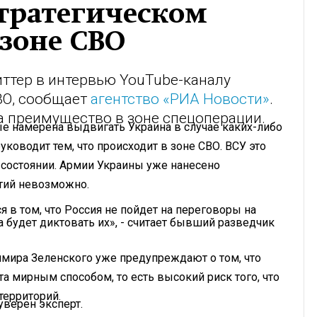
стратегическом
зоне СВО
ттер в интервью YouTube-каналу
СВО, сообщает
агентство «РИА Новости»
.
ла преимущество в зоне спецоперации.
рые намерена выдвигать Украина в случае каких-либо
ководит тем, что происходит в зоне СВО. ВСУ это
 состоянии. Армии Украины уже нанесено
ытий невозможно.
 в том, что Россия не пойдет на переговоры на
 будет диктовать их», - считает бывший разведчик
имира Зеленского уже предупреждают о том, что
та мирным способом, то есть высокий риск того, что
территорий.
уверен эксперт.