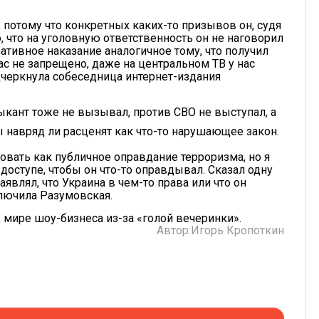
 потому что конкретных каких-то призывов он, судя
, что на уголовную ответственность он не наговорил
ративное наказание аналогичное тому, что получил
нас не запрещено, даже на центральном ТВ у нас
дчеркнула собеседница интернет-издания
ыкант тоже не вызывал, против СВО не выступал, а
 навряд ли расценят как что-то нарушающее закон.
овать как публичное оправдание терроризма, но я
доступе, чтобы он что-то оправдывал. Сказал одну
аявлял, что Украина в чем-то права или что он
ключила Разумовская.
 мире шоу-бизнеса из-за «голой вечеринки».
Автор:
Игорь Кропоткин