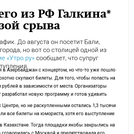
го из РФ Галкина*
озой срыва
фик. До августа он посетит Бали,
города, но вот со столицей одной из
е «Утро.ру»
сообщает, что супруг
тупления.
 в Азербайджан с концертом, но что-то уже пошло
хотно скупают билеты. Для того, чтобы попасть на
и рублей в зависимости от места. Организаторы
т разработал новую программу и готов удивить
 Центре, но не раскупленными остались 1,3 тысячи
или все билеты на юмориста, хотя его выступление
в Казахстане. Тогда площадки якобы закрылись на
о сговорилась с Москвой и препятствовала его