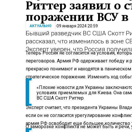
Риттер заявил о 
поражении ВСУ в 
09 января 2024 20:59
АКТУАЛЬНО
Бывший разведчик ВС США Скотт Ри
рассказал, что изменилось в зоне 
Эксперт уверен, что Россия получи
Теперь Россия не согласится на условия, кото
переговоров. Армия РФ одерживает победу и ру
прекрасно понимают и находятся в паническом
стратегическое поражение. Изменить ход соб
«Плохие новости для Украины заключаются
условиях приемлемых для Киева. Она сама
ВС США Скотт Риттер
Эксперт считает, что президента Украины Влад
если он не согласится урегулирование конфлик
армия РФ освободит еще большее количество 
О заморозке конфликта не может быть и речи, 