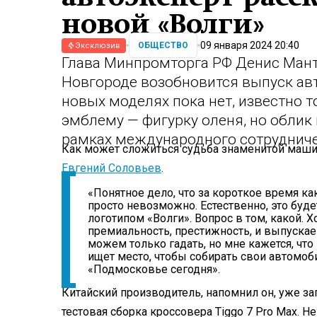
новой «Волги»
09 января 2024 20:40
ОБЩЕСТВО
Эксклюзив
Глава Минпромторга РФ Денис Манту
Новгороде возобновится выпуск авт
новых моделях пока нет, известно т
эмблему — фигурку оленя, но облик 
рамках международного сотрудниче
Как может сложиться судьба знаменитой маши
Евгений Соловьев
.
«Понятное дело, что за короткое время к
просто невозможно. Естественно, это буд
логотипом «Волги». Вопрос в том, какой. 
премиальность, престижность, и выпуск
можем только гадать, но мне кажется, что 
ищет место, чтобы собирать свои автомоб
«Подмосковье сегодня».
Китайский производитель, напомнил он, уже за
тестовая сборка кроссовера Tiggo 7 Pro Max. 