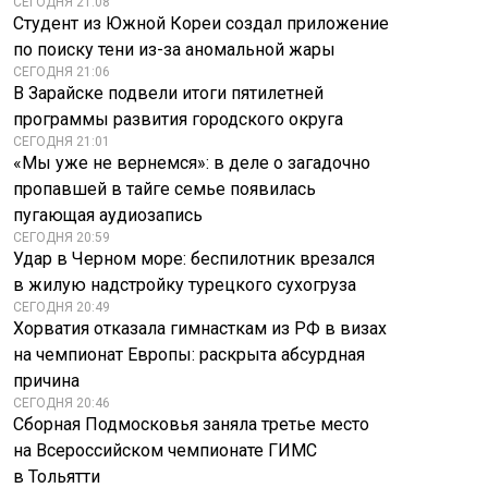
СЕГОДНЯ 21:08
Студент из Южной Кореи создал приложение
по поиску тени из-за аномальной жары
СЕГОДНЯ 21:06
В Зарайске подвели итоги пятилетней
программы развития городского округа
СЕГОДНЯ 21:01
«Мы уже не вернемся»: в деле о загадочно
пропавшей в тайге семье появилась
пугающая аудиозапись
СЕГОДНЯ 20:59
Удар в Черном море: беспилотник врезался
в жилую надстройку турецкого сухогруза
СЕГОДНЯ 20:49
Хорватия отказала гимнасткам из РФ в визах
на чемпионат Европы: раскрыта абсурдная
причина
СЕГОДНЯ 20:46
Сборная Подмосковья заняла третье место
на Всероссийском чемпионате ГИМС
в Тольятти