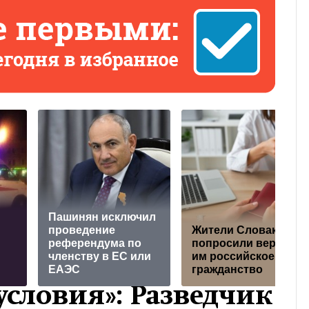
Пашинян исключил
проведение
Жители Словакии
референдума по
попросили вернуть
членству в ЕС или
им российское
ЕАЭС
гражданство
условия»: Разведчик