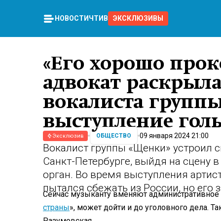
НОВОСТИ
ЧТИВО
ЭКСКЛЮЗИВЫ
«Его хорошо прок
адвокат раскрыла
вокалиста группы
выступление го
09 января 2024 21:00
ОБЩЕСТВО
Эксклюзив
Вокалист группы «Щенки» устроил 
Санкт-Петербурге, выйдя на сцену в
орган. Во время выступления артист
пытался сбежать из России, но его 
Сейчас музыканту вменяют административное п
страны
», может дойти и до уголовного дела. Та
Разумовская.