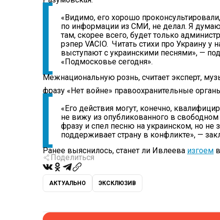
«Видимо, его хорошо проконсультировали,
по информации из СМИ, не делал. Я думаю
там, скорее всего, будет только админист
рэпер VACIO. Читать стихи про Украину у 
выступают с украинскими песнями», — по
«Подмосковье сегодня».
Межнациональную рознь, считает эксперт, муз
фразу «Нет войне» правоохранительные органы
«Его действия могут, конечно, квалифицир
не вижу из опубликованного в свободном 
фразу и спел песню на украинском, но не з
поддерживает страну в конфликте», — за
Ранее выяснилось, станет ли Ивлеева
изгоем
в
Поделиться
АКТУАЛЬНО
ЭКСКЛЮЗИВ