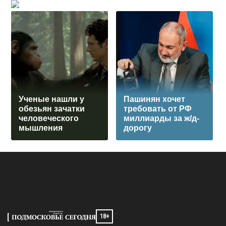
Ученые нашли у
Пашинян хочет
обезьян зачатки
требовать от РФ
человеческого
миллиарды за ж/д-
мышления
дорогу
18+