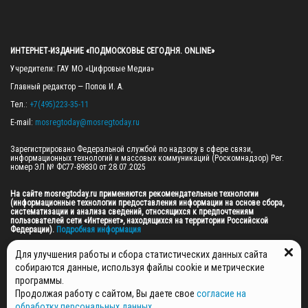
ИНТЕРНЕТ-ИЗДАНИЕ «ПОДМОСКОВЬЕ СЕГОДНЯ. ONLINE»
Учредители: ГАУ МО «Цифровые Медиа»

Главный редактор — Попов И. А.

Тел.: 
+7(495)223-35-11
E-mail: 
mosregtoday@mosregtoday.ru
Зарегистрировано Федеральной службой по надзору в сфере связи, 
информационных технологий и массовых коммуникаций (Роскомнадзор) Рег. 
номер ЭЛ № ФС77-89830 от 28.07.2025

На сайте mosregtoday.ru применяются рекомендательные технологии 
(информационные технологии предоставления информации на основе сбора, 
систематизации и анализа сведений, относящихся к предпочтениям 
пользователей сети «Интернет», находящихся на территории Российской 
Федерации).
 Подробная информация
© 2026 ПРАВА НА ВСЕ МАТЕРИАЛЫ САЙТА ПРИНАДЛЕЖАТ ГАУ МО "ЦИФРОВЫЕ 
Для улучшения работы и сбора статистических данных сайта
МЕДИА" (ОГРН: 1255000059467).
собираются данные, используя файлы cookie и метрические
программы.
Продолжая работу с сайтом, Вы даете свое
согласие на
ПОЛИТИКА ОБРАБОТКИ И ЗАЩИТЫ ПЕРСОНАЛЬНЫХ ДАННЫХ
обработку персональных данных
,