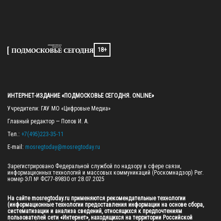
18+
ИНТЕРНЕТ-ИЗДАНИЕ «ПОДМОСКОВЬЕ СЕГОДНЯ. ONLINE»
Учредители: ГАУ МО «Цифровые Медиа»

Главный редактор — Попов И. А.

Тел.: 
+7(495)223-35-11
E-mail: 
mosregtoday@mosregtoday.ru
Зарегистрировано Федеральной службой по надзору в сфере связи, 
информационных технологий и массовых коммуникаций (Роскомнадзор) Рег. 
номер ЭЛ № ФС77-89830 от 28.07.2025

На сайте mosregtoday.ru применяются рекомендательные технологии 
(информационные технологии предоставления информации на основе сбора, 
систематизации и анализа сведений, относящихся к предпочтениям 
пользователей сети «Интернет», находящихся на территории Российской 