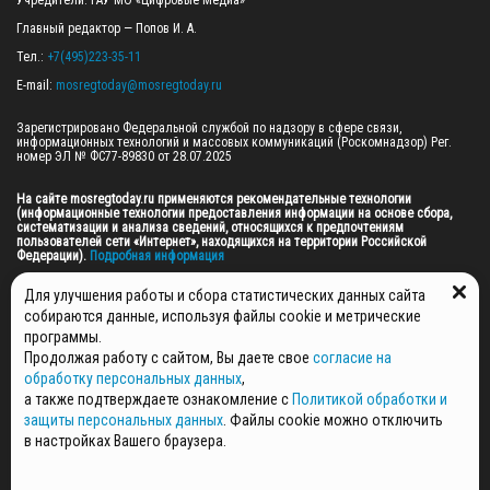
Учредители: ГАУ МО «Цифровые Медиа»

Главный редактор — Попов И. А.

Тел.: 
+7(495)223-35-11
E-mail: 
mosregtoday@mosregtoday.ru
Зарегистрировано Федеральной службой по надзору в сфере связи, 
информационных технологий и массовых коммуникаций (Роскомнадзор) Рег. 
номер ЭЛ № ФС77-89830 от 28.07.2025

На сайте mosregtoday.ru применяются рекомендательные технологии 
(информационные технологии предоставления информации на основе сбора, 
систематизации и анализа сведений, относящихся к предпочтениям 
пользователей сети «Интернет», находящихся на территории Российской 
Федерации).
 Подробная информация
© 2026 ПРАВА НА ВСЕ МАТЕРИАЛЫ САЙТА ПРИНАДЛЕЖАТ ГАУ МО "ЦИФРОВЫЕ 
Для улучшения работы и сбора статистических данных сайта
МЕДИА" (ОГРН: 1255000059467).
собираются данные, используя файлы cookie и метрические
программы.
Продолжая работу с сайтом, Вы даете свое
согласие на
ПОЛИТИКА ОБРАБОТКИ И ЗАЩИТЫ ПЕРСОНАЛЬНЫХ ДАННЫХ
обработку персональных данных
,
НОВОСТИ
а также подтверждаете ознакомление с
Политикой обработки и
ГАЗЕТЫ
защиты персональных данных
. Файлы cookie можно отключить
РЕКЛАМОДАТЕЛЯМ
в настройках Вашего браузера.
КОНТАКТНАЯ ИНФОРМАЦИЯ
О РЕДАКЦИИ