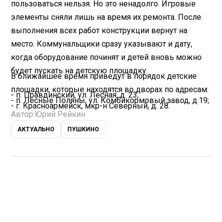
пользоваться нельзя. Но это ненадолго. Игровые
элементы сняли лишь на время их ремонта. После
выполнения всех работ конструкции вернут на
место. Коммунальщики сразу указывают и дату,
когда оборудование починят и детей вновь можно
будет пускать на детскую площадку.
В ближайшее время приведут в порядок детские
площадки, которые находятся во дворах по адресам:
- п. Правдинский, ул. Лесная, д. 23;
- п. Лесные Поляны, ул. Комбикормовый завод, д.19;
- г. Красноармейск, мкр-н Северный, д. 28.
Автор:
Юрий Рейкин
АКТУАЛЬНО
ПУШКИНО