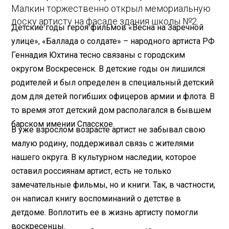
Малкин торжественно открыл мемориальную
доску артисту на фасаде здания школы №2.
Детские годы героя фильмов «Весна на Заречной
улице», «Баллада о солдате» – народного артиста РФ
Геннадия Юхтина тесно связаны с городским
округом Воскресенск. В детские годы он лишился
родителей и был определен в специальный детский
дом для детей погибших офицеров армии и флота. В
то время этот детский дом располагался в бывшем
барском имении Спасское.
В уже взрослом возрасте артист не забывал свою
малую родину, поддерживал связь с жителями
нашего округа. В культурном наследии, которое
оставил россиянам артист, есть не только
замечательные фильмы, но и книги. Так, в частности,
он написал книгу воспоминаний о детстве в
детдоме. Воплотить ее в жизнь артисту помогли
воскресенцы.