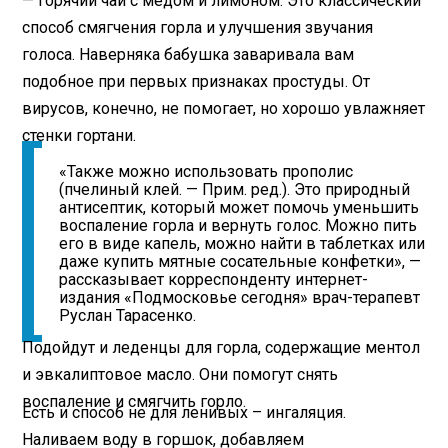
— горячий чай с медом и лимоном. Это классический
способ смягчения горла и улучшения звучания
голоса. Наверняка бабушка заваривала вам
подобное при первых признаках простуды. От
вирусов, конечно, не помогает, но хорошо увлажняет
стенки гортани.
«Также можно использовать прополис
(пчелиный клей. — Прим. ред.). Это природный
антисептик, который может помочь уменьшить
воспаление горла и вернуть голос. Можно пить
его в виде капель, можно найти в таблетках или
даже купить мятные сосательные конфетки», —
рассказывает корреспонденту интернет-
издания «Подмосковье сегодня» врач-терапевт
Руслан Тарасенко.
Подойдут и леденцы для горла, содержащие ментол
и эвкалиптовое масло. Они помогут снять
воспаление и смягчить горло.
Есть и способ не для ленивых – ингаляция.
Наливаем воду в горшок, добавляем