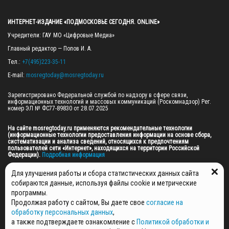
ИНТЕРНЕТ-ИЗДАНИЕ «ПОДМОСКОВЬЕ СЕГОДНЯ. ONLINE»
Учредители: ГАУ МО «Цифровые Медиа»

Главный редактор — Попов И. А.

Тел.: 
+7(495)223-35-11
E-mail: 
mosregtoday@mosregtoday.ru
Зарегистрировано Федеральной службой по надзору в сфере связи, 
информационных технологий и массовых коммуникаций (Роскомнадзор) Рег. 
номер ЭЛ № ФС77-89830 от 28.07.2025

На сайте mosregtoday.ru применяются рекомендательные технологии 
(информационные технологии предоставления информации на основе сбора, 
систематизации и анализа сведений, относящихся к предпочтениям 
пользователей сети «Интернет», находящихся на территории Российской 
Федерации).
 Подробная информация
© 2026 ПРАВА НА ВСЕ МАТЕРИАЛЫ САЙТА ПРИНАДЛЕЖАТ ГАУ МО "ЦИФРОВЫЕ 
Для улучшения работы и сбора статистических данных сайта
МЕДИА" (ОГРН: 1255000059467).
собираются данные, используя файлы cookie и метрические
программы.
Продолжая работу с сайтом, Вы даете свое
согласие на
ПОЛИТИКА ОБРАБОТКИ И ЗАЩИТЫ ПЕРСОНАЛЬНЫХ ДАННЫХ
обработку персональных данных
,
НОВОСТИ
а также подтверждаете ознакомление с
Политикой обработки и