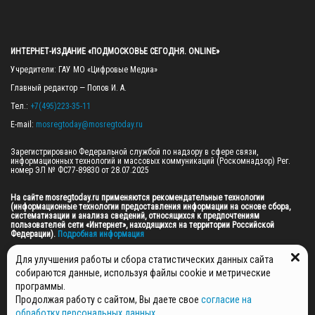
ИНТЕРНЕТ-ИЗДАНИЕ «ПОДМОСКОВЬЕ СЕГОДНЯ. ONLINE»
Учредители: ГАУ МО «Цифровые Медиа»

Главный редактор — Попов И. А.

Тел.: 
+7(495)223-35-11
E-mail: 
mosregtoday@mosregtoday.ru
Зарегистрировано Федеральной службой по надзору в сфере связи, 
информационных технологий и массовых коммуникаций (Роскомнадзор) Рег. 
номер ЭЛ № ФС77-89830 от 28.07.2025

На сайте mosregtoday.ru применяются рекомендательные технологии 
(информационные технологии предоставления информации на основе сбора, 
систематизации и анализа сведений, относящихся к предпочтениям 
пользователей сети «Интернет», находящихся на территории Российской 
Федерации).
 Подробная информация
© 2026 ПРАВА НА ВСЕ МАТЕРИАЛЫ САЙТА ПРИНАДЛЕЖАТ ГАУ МО "ЦИФРОВЫЕ 
Для улучшения работы и сбора статистических данных сайта
МЕДИА" (ОГРН: 1255000059467).
собираются данные, используя файлы cookie и метрические
программы.
Продолжая работу с сайтом, Вы даете свое
согласие на
ПОЛИТИКА ОБРАБОТКИ И ЗАЩИТЫ ПЕРСОНАЛЬНЫХ ДАННЫХ
обработку персональных данных
,