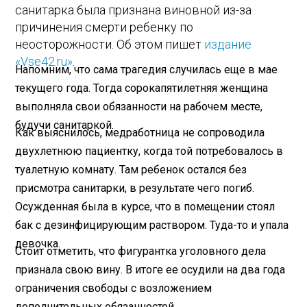
санитарка была признана виновной из-за
причинения смерти ребенку по
неосторожности. Об этом пишет
издание
«Vse42.ru»
.
Напомним, что сама трагедия случилась еще в мае
текущего года. Тогда сорокапятилетняя женщина
выполняла свои обязанности на рабочем месте,
будучи санитаркой.
Как выяснилось, медработница не сопроводила
двухлетнюю пациентку, когда той потребовалось в
туалетную комнату. Там ребенок остался без
присмотра санитарки, в результате чего погиб.
Осужденная была в курсе, что в помещении стоял
бак с дезинфицирующим раствором. Туда-то и упала
девочка.
Стоит отметить, что фигурантка уголовного дела
признала свою вину. В итоге ее осудили на два года
ограничения свободы с возложением
дополнительных обязанностей.