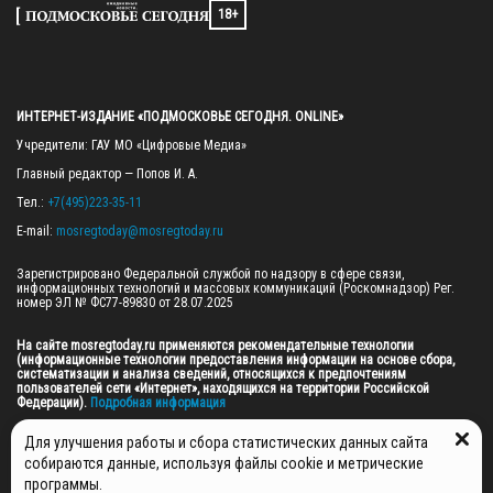
18+
ИНТЕРНЕТ-ИЗДАНИЕ «ПОДМОСКОВЬЕ СЕГОДНЯ. ONLINE»
Учредители: ГАУ МО «Цифровые Медиа»

Главный редактор — Попов И. А.

Тел.: 
+7(495)223-35-11
E-mail: 
mosregtoday@mosregtoday.ru
Зарегистрировано Федеральной службой по надзору в сфере связи, 
информационных технологий и массовых коммуникаций (Роскомнадзор) Рег. 
номер ЭЛ № ФС77-89830 от 28.07.2025

На сайте mosregtoday.ru применяются рекомендательные технологии 
(информационные технологии предоставления информации на основе сбора, 
систематизации и анализа сведений, относящихся к предпочтениям 
пользователей сети «Интернет», находящихся на территории Российской 
Федерации).
 Подробная информация
© 2026 ПРАВА НА ВСЕ МАТЕРИАЛЫ САЙТА ПРИНАДЛЕЖАТ ГАУ МО "ЦИФРОВЫЕ 
Для улучшения работы и сбора статистических данных сайта
МЕДИА" (ОГРН: 1255000059467).
собираются данные, используя файлы cookie и метрические
программы.