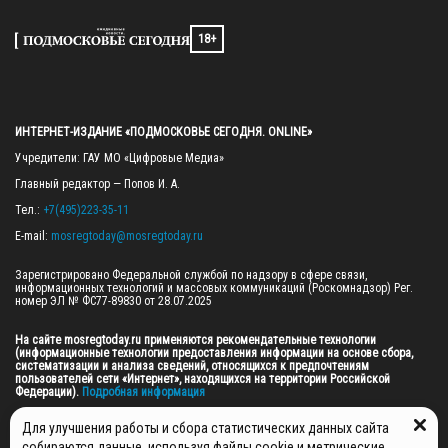
18+
ИНТЕРНЕТ-ИЗДАНИЕ «ПОДМОСКОВЬЕ СЕГОДНЯ. ONLINE»
Учредители: ГАУ МО «Цифровые Медиа»

Главный редактор — Попов И. А.

Тел.: 
+7(495)223-35-11
E-mail: 
mosregtoday@mosregtoday.ru
Зарегистрировано Федеральной службой по надзору в сфере связи, 
информационных технологий и массовых коммуникаций (Роскомнадзор) Рег. 
номер ЭЛ № ФС77-89830 от 28.07.2025

На сайте mosregtoday.ru применяются рекомендательные технологии 
(информационные технологии предоставления информации на основе сбора, 
систематизации и анализа сведений, относящихся к предпочтениям 
пользователей сети «Интернет», находящихся на территории Российской 
Федерации).
 Подробная информация
© 2026 ПРАВА НА ВСЕ МАТЕРИАЛЫ САЙТА ПРИНАДЛЕЖАТ ГАУ МО "ЦИФРОВЫЕ 
Для улучшения работы и сбора статистических данных сайта
МЕДИА" (ОГРН: 1255000059467).
собираются данные, используя файлы cookie и метрические