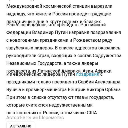
Международной космической станции выразили
надежду, что жители России проведут грядущие
праздничные дни в кругу родных и близких.
Ранее сообщалось, что президент Российской
Федерации Владимир Путин направил поздравления
с новогодними праздниками и Рождеством ряду
зарубежных лидеров. В списке адресатов оказались
руководители стран, входящих в состав Содружества
Независимых Государств, а также лидеры
государств из Латинской Америки, Азии, Африки.
Из европейских лидеров Путин
поздравил
с
праздниками только президента Сербии Александра
Вучича и премьер-министра Венгрии Виктора Орбана.
При этом в списке отсутствуют главы государств,
которые считаются недружественными
по отношению к России, в том числе США.
Автор:
Евгений Шереметев
АКТУАЛЬНО