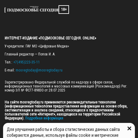
18+
ИНТЕРНЕТ-ИЗДАНИЕ «ПОДМОСКОВЬЕ СЕГОДНЯ. ONLINE»
Учредители: ГАУ МО «Цифровые Медиа»

Главный редактор — Попов И. А.

Тел.: 
+7(495)223-35-11
E-mail: 
mosregtoday@mosregtoday.ru
Зарегистрировано Федеральной службой по надзору в сфере связи, 
информационных технологий и массовых коммуникаций (Роскомнадзор) Рег. 
номер ЭЛ № ФС77-89830 от 28.07.2025

На сайте mosregtoday.ru применяются рекомендательные технологии 
(информационные технологии предоставления информации на основе сбора, 
систематизации и анализа сведений, относящихся к предпочтениям 
пользователей сети «Интернет», находящихся на территории Российской 
Федерации).
 Подробная информация
© 2026 ПРАВА НА ВСЕ МАТЕРИАЛЫ САЙТА ПРИНАДЛЕЖАТ ГАУ МО "ЦИФРОВЫЕ 
Для улучшения работы и сбора статистических данных сайта
МЕДИА" (ОГРН: 1255000059467).
собираются данные, используя файлы cookie и метрические