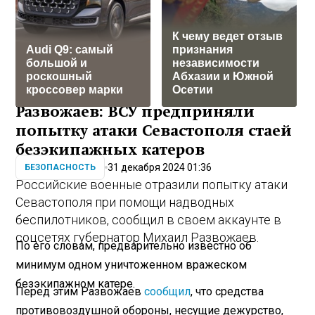
К чему ведет отзыв
Audi Q9: самый
признания
большой и
независимости
роскошный
Абхазии и Южной
кроссовер марки
Осетии
Развожаев: ВСУ предприняли
попытку атаки Севастополя стаей
безэкипажных катеров
31 декабря 2024 01:36
БЕЗОПАСНОСТЬ
Российские военные отразили попытку атаки
Севастополя при помощи надводных
беспилотников, сообщил в своем аккаунте в
соцсетях губернатор Михаил Развожаев.
По его словам, предварительно известно об
минимум одном уничтоженном вражеском
безэкипажном катере.
Перед этим Развожаев
сообщил
, что средства
противовоздушной обороны, несущие дежурство,