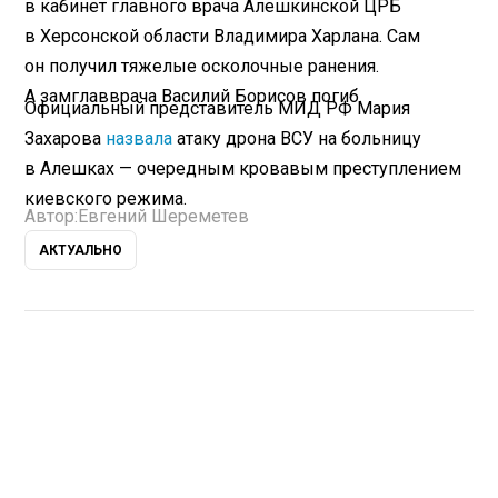
в кабинет главного врача Алешкинской ЦРБ
в Херсонской области Владимира Харлана. Сам
он получил тяжелые осколочные ранения.
А замглавврача Василий Борисов погиб.
Официальный представитель МИД РФ Мария
Захарова
назвала
атаку дрона ВСУ на больницу
в Алешках — очередным кровавым преступлением
киевского режима.
Автор:
Евгений Шереметев
АКТУАЛЬНО