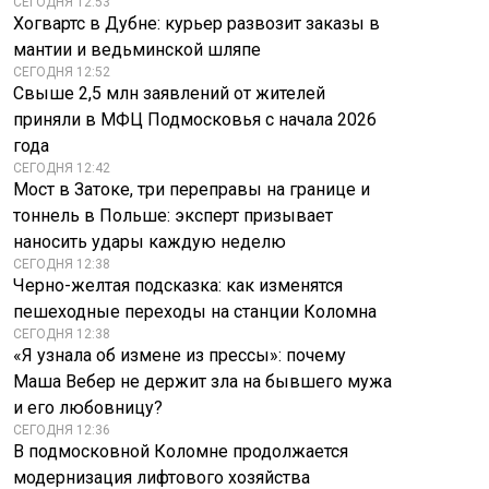
СЕГОДНЯ 12:53
Хогвартс в Дубне: курьер развозит заказы в
мантии и ведьминской шляпе
СЕГОДНЯ 12:52
Свыше 2,5 млн заявлений от жителей
приняли в МФЦ Подмосковья с начала 2026
года
СЕГОДНЯ 12:42
Мост в Затоке, три переправы на границе и
тоннель в Польше: эксперт призывает
наносить удары каждую неделю
СЕГОДНЯ 12:38
Черно-желтая подсказка: как изменятся
пешеходные переходы на станции Коломна
СЕГОДНЯ 12:38
«Я узнала об измене из прессы»: почему
Маша Вебер не держит зла на бывшего мужа
и его любовницу?
СЕГОДНЯ 12:36
В подмосковной Коломне продолжается
модернизация лифтового хозяйства