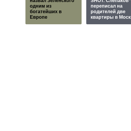
назвал Зеленского
SHOT: Слепаков*
одним из
переписал на
богатейших в
родителей две
Европе
квартиры в Моск