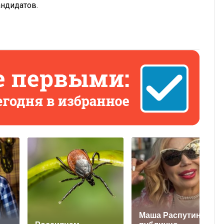
андидатов.
Маша Распутина