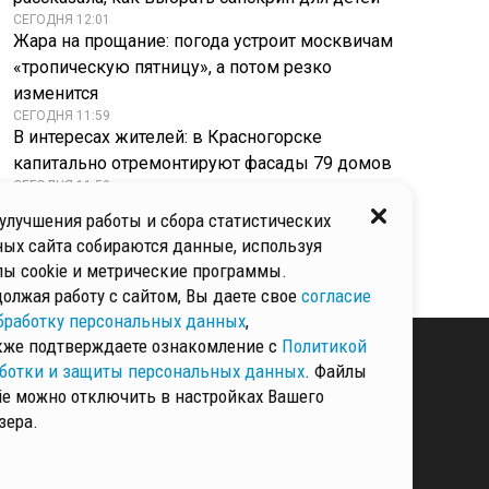
СЕГОДНЯ 12:01
Жара на прощание: погода устроит москвичам
«тропическую пятницу», а потом резко
изменится
СЕГОДНЯ 11:59
В интересах жителей: в Красногорске
капитально отремонтируют фасады 79 домов
СЕГОДНЯ 11:59
Подмосковные баскетболисты одержали
улучшения работы и сбора статистических
победу в рамках X Всероссийской летней
ых сайта собираются данные, используя
универсиады
ы cookie и метрические программы.
олжая работу с сайтом, Вы даете свое
согласие
бработку персональных данных
,
кже подтверждаете ознакомление с
Политикой
ботки и защиты персональных данных
. Файлы
ie можно отключить в настройках Вашего
КИ И ЗАЩИТЫ
зера.
ННЫХ