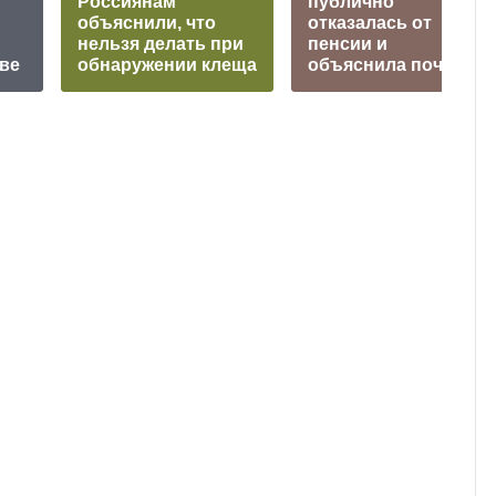
Россиянам
публично
объяснили, что
отказалась от
нельзя делать при
пенсии и
ве
обнаружении клеща
объяснила почему