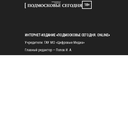
18+
ИНТЕРНЕТ-ИЗДАНИЕ «ПОДМОСКОВЬЕ СЕГОДНЯ. ONLINE»
Учредители: ГАУ МО «Цифровые Медиа»

Главный редактор — Попов И. А.

Тел.: 
+7(495)223-35-11
E-mail: 
mosregtoday@mosregtoday.ru
Зарегистрировано Федеральной службой по надзору в сфере связи, 
информационных технологий и массовых коммуникаций 
(Роскомнадзор) Рег. номер ЭЛ № ФС77-89830 от 28.07.2025

На сайте mosregtoday.ru применяются рекомендательные технологии 
(информационные технологии предоставления информации на основе
сбора, систематизации и анализа сведений, относящихся к 
предпочтениям пользователей сети «Интернет», находящихся на 
территории Российской Федерации).
 Подробная информация
© 2026 ПРАВА НА ВСЕ МАТЕРИАЛЫ САЙТА ПРИНАДЛЕЖАТ ГАУ МО 
"ЦИФРОВЫЕ МЕДИА" (ОГРН: 1255000059467).