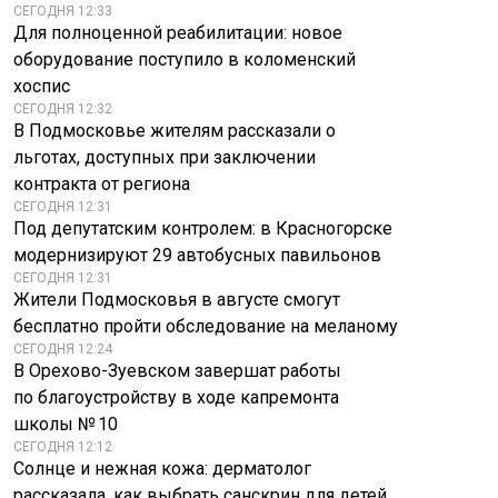
«Россия богатеет»:
СЕГОДНЯ 12:33
В Тюмени и
порты Прибалтики
Для полноценной реабилитации: новое
Тюменском округе
разоряются из-за
оборудование поступило в коломенский
ввели режим ЧС
санкций
хоспис
СЕГОДНЯ 12:32
В Подмосковье жителям рассказали о
льготах, доступных при заключении
контракта от региона
СЕГОДНЯ 12:31
Под депутатским контролем: в Красногорске
модернизируют 29 автобусных павильонов
СЕГОДНЯ 12:31
Жители Подмосковья в августе смогут
бесплатно пройти обследование на меланому
СЕГОДНЯ 12:24
В Орехово-Зуевском завершат работы
по благоустройству в ходе капремонта
школы № 10
СЕГОДНЯ 12:12
Солнце и нежная кожа: дерматолог
рассказала, как выбрать санскрин для детей