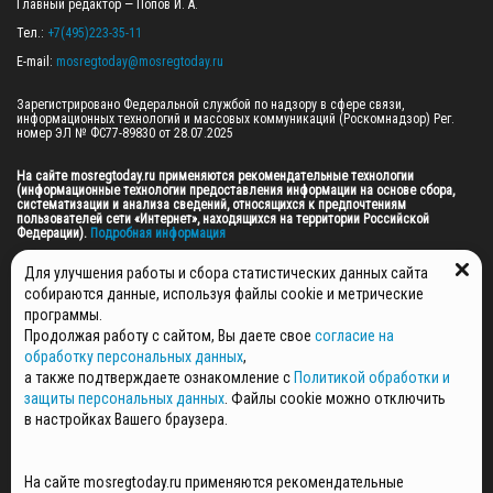
Главный редактор — Попов И. А.

Тел.: 
+7(495)223-35-11
E-mail: 
mosregtoday@mosregtoday.ru
Зарегистрировано Федеральной службой по надзору в сфере связи, 
информационных технологий и массовых коммуникаций (Роскомнадзор) Рег. 
номер ЭЛ № ФС77-89830 от 28.07.2025

На сайте mosregtoday.ru применяются рекомендательные технологии 
(информационные технологии предоставления информации на основе сбора, 
систематизации и анализа сведений, относящихся к предпочтениям 
пользователей сети «Интернет», находящихся на территории Российской 
Федерации).
 Подробная информация
© 2026 ПРАВА НА ВСЕ МАТЕРИАЛЫ САЙТА ПРИНАДЛЕЖАТ ГАУ МО "ЦИФРОВЫЕ 
Для улучшения работы и сбора статистических данных сайта
МЕДИА" (ОГРН: 1255000059467).
собираются данные, используя файлы cookie и метрические
программы.
Продолжая работу с сайтом, Вы даете свое
согласие на
ПОЛИТИКА ОБРАБОТКИ И ЗАЩИТЫ ПЕРСОНАЛЬНЫХ ДАННЫХ
обработку персональных данных
,
НОВОСТИ
а также подтверждаете ознакомление с
Политикой обработки и
ГАЗЕТЫ
защиты персональных данных
. Файлы cookie можно отключить
РЕКЛАМОДАТЕЛЯМ
в настройках Вашего браузера.
КОНТАКТНАЯ ИНФОРМАЦИЯ
О РЕДАКЦИИ
На сайте mosregtoday.ru применяются рекомендательные
СПЕЦПРОЕКТЫ