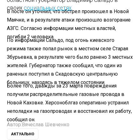
своих
социальных сетях
.
В посте он уточнил, что обстрел произошел в Новой
Маячке, и в результате атаки произошло возгорание
АЗГС. Согласно информации местных властей,
погибли 2 человека.
По информации Сальдо, под огонь киевского
режима также попал рынок в местном селе Старая
Збурьевка, в результате чего было ранено 3 местных
жителей. Губернатор также сообщил, что один из
раненых поступил в Скадовскую центральную
больницу, находясь в тяжелом состоянии.
Более того, дважды за 23 марта повреждения
получили распределительные газовые провода в
Новой Каховке. Херсоноблгаз оперативно устранил
неполадки на газопроводах и восстановил их работу,
сообщил он.
Автор:
Вячеслав Шевченко
АКТУАЛЬНО