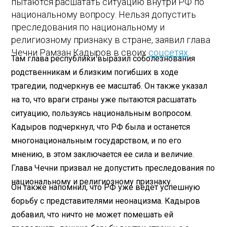
пытаются расшатать ситуацию внутри РФ по
национальному вопросу. Нельзя допустить
преследования по национальному и
религиозному признаку в стране, заявил глава
Чечни Рамзан Кадыров в своих
соцсетях
.
Там глава республики выразил соболезнования
родственникам и близким погибших в ходе
трагедии, подчеркнув ее масштаб. Он также указал
на то, что враги страны уже пытаются расшатать
ситуацию, пользуясь национальным вопросом.
Кадыров подчеркнул, что РФ была и останется
многонациональным государством, и по его
мнению, в этом заключается ее сила и величие.
Глава Чечни призвал не допустить преследования по
национальному и религиозному признаку.
Он также напомнил, что РФ уже ведет успешную
борьбу с представителями неонацизма. Кадыров
добавил, что ничто не может помешать ей