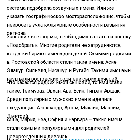
система подобрала созвучные имена. Или же
указать географическое месторасположение, чтобы
нейросеть учла культурные особенности развития
региона.
Заполнив все формы, необходимо нажать на кнопку
«Подобрать». Многие родители не затрудняются,
когда выбирают имена для детей. Самыми редкими
в Ростовской области стали такие имена: Асие,
Эланур, Сильвия, Нисанур и Ругайя. Такими именами
называли ростовские родители своих дочерей.
Что касается редких имен сыновей, то ими стали
такие: Теймураз, Орхан, Ара, Есин, Тигран-Аршак.
Среди популярных мужских имен выделили
следующие: Александр, Артем, Михаил, Максим,
Дмитрий.
Анна, Мария, Ева, София и Варвара – такие имена
стали самыми популярными для родителей
новорожденных девочек.
Ранее мы писали о
псевдонимах мировых звезд
,