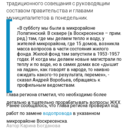
традиционного совещания с руководящим
составом правительства и главами
муниципалитетов в понедельник.
«В субботу мы были в микрорайоне
Лопатинский. В сквере (в Воскресенске – прим.
ред.) там, где мы делаем тепло и воду, у
жителей микрорайона, где 15 домов, возникла
масса вопросов в части состояния жилого
фонда. Жилой фонд там запустили в 1953-1957
годах. И когда мы делаем новые магистрали по
теплу и по воде, но в самих домах все «дышит
на ладан», как говорят в народе, то наивно
ожидать какого-то результата, перемен», -
сказал Андрей Воробьев, обращаясь к
профильным ведомствам.
Глава региона отметил, что необходимо более
детально и тщательно прорабатывать вопросы ЖКХ.
Ранее сообщалось, что глава региона проверил ход
работ по замене
водопровода
в указанном
микрорайоне Воскресенска.
Автор:
Карина Богданова