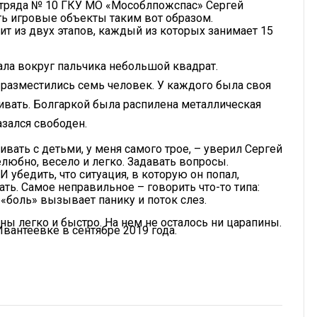
отряда № 10 ГКУ МО «Мособлпожспас» Сергей
ь игровые объекты таким вот образом.
оит из двух этапов, каждый из которых занимает 15
ла вокруг пальчика небольшой квадрат.
о разместились семь человек. У каждого была своя
живать. Болгаркой была распилена металлическая
азался свободен.
ривать с детьми, у меня самого трое, – уверил Сергей
любно, весело и легко. Задавать вопросы.
 убедить, что ситуация, в которую он попал,
ать. Самое неправильное – говорить что-то типа:
о «боль» вызывает панику и поток слез.
ы легко и быстро. На нем не осталось ни царапины.
вантеевке в сентябре 2019 года.