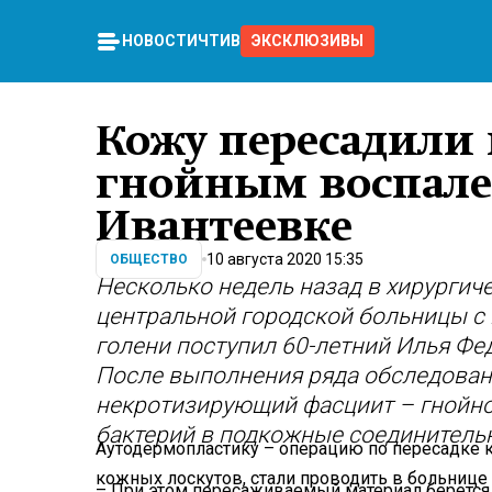
НОВОСТИ
ЧТИВО
ЭКСКЛЮЗИВЫ
Кожу пересадили
гнойным воспале
Ивантеевке
10 августа 2020 15:35
ОБЩЕСТВО
Несколько недель назад в хирургич
центральной городской больницы с
голени поступил 60-летний Илья Фе
После выполнения ряда обследован
некротизирующий фасциит – гнойно
бактерий в подкожные соединительн
Аутодермопластику – операцию по пересадке
кожных лоскутов, стали проводить в больнице
– При этом пересаживаемый материал берется 