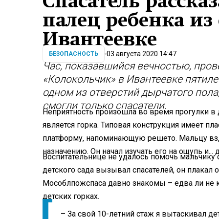
Спасатель рассказ
палец ребенка из 
Ивантеевке
03 августа 2020 14:47
БЕЗОПАСНОСТЬ
Час, показавшийся вечностью, прове
«Колокольчик» в Ивантеевке пятилет
одном из отверстий дырчатого пола
смогли только спасатели.
Неприятность произошла во время прогулки в
является горка. Типовая конструкция имеет пл
платформу, напоминающую решето. Мальцу взд
назначению. Он начал изучать его на ощупь и...
Воспитательнице не удалось помочь мальчику о
детского сада вызывал спасателей, он плакал 
Мособлпожспаса давно знакомы – едва ли не к
детских горках.
– За свой 10-летний стаж я вытаскивал де