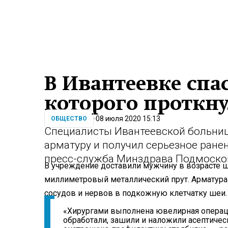
В Ивантеевке спа
которого проткну
08 июля 2020 15:13
ОБЩЕСТВО
Специалисты Ивантеевской больниц
арматуру и получил серьезное ране
пресс-служба Минздрава Подмоско
В учреждение доставили мужчину в возрасте ше
миллиметровый металлический прут. Арматур
сосудов и нервов в подкожную клетчатку шеи.
«Хирургами выполнена ювелирная операци
обработали, зашили и наложили асептичес