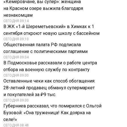
«Кемеровчане, вы супер»: женщина
на Красном озере выжила благодаря
незнакомцам
СЕГОДНЯ 09:14
В ЖК «1‑й Шереметьевский» в Химках к 1
сентября откроют новую школу с бассейном
СЕГОДНЯ 09:10
Общественная палата РФ подписала
соглашение с политическими партиями
СЕГОДНЯ 09:04
В Подмосковье рассказали о работе центра
отбора на военную службу по контракту
СЕГОДНЯ 09:00
Оставленные чеки как способ обогащения:
28-летний продавец обманул супермаркет
и покупателей за ₽9 тыс.
СЕГОДНЯ 09:00
Жириновский
Губерниев рассказал, что помирился с Ольгой
Иноагент Борис
предвидел исход
Надеждин* уехал в
главного мирового
Бузовой: «Она труженица! Как доярка на
страну НАТО
противостояния
селе!»
СЕГОДНЯ 08:48