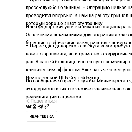
пресс-службе больницы. – Операцию нельзя на
проводится впервые. К нам на работу пришел 
который хорошо знает эту технику.
Илья Федорович уже выписан из стационара на 
Основными показаниями для операции являютс
большие трофические язвы, раневые поверхно
– Пересадка донорского лоскута кожи требуе
нового фрагмента, но и грамотного хирургиче
ран. В нашей больнице используют комбиниро
клиническим эффектом. Уже пять человек успе
Ивантеевской ЦГБ Сергей Багин.
По сообщениям пресс- службы Министерства з
аутодермопластика позволяет значительно сок
реабилитации пациентов.
Поделиться
ИВАНТЕЕВКА