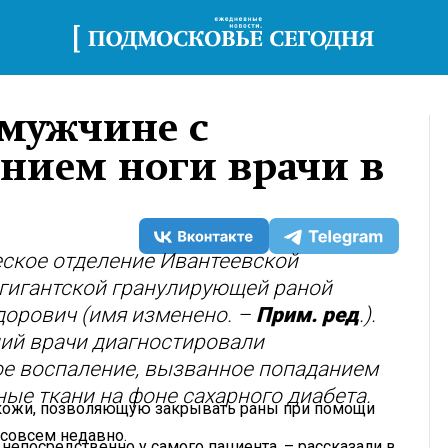
 мужчине с
нием ноги врачи в
еское отделение Ивантеевской
 гигантской гранулирующей раной
дорович (имя изменено. –
Прим. ред
.).
ий врачи диагностировали
е воспаление, вызванное попаданием
ые ткани на фоне сахарного диабета.
 кожи, позволяющую закрывать раны при помощи
 совсем недавно.
непосредственно у самого пациента, – рассказали в