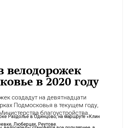
в велодорожек
ковье в 2020 году
жек создадут на девятнадцати
рках Подмосковья в текущем году,
Министерства благоустройства.
рке Раздолье в Одинцово, на маршруте «Клин
еевке, Люберцах, Реутове.
, велосипеды становятся все популярнее, в