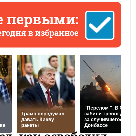
"Перелом ". В США
Трамп передумал
забили тревогу из-
давать Киеву
за случившегося в
ве
ракеты
Донбассе