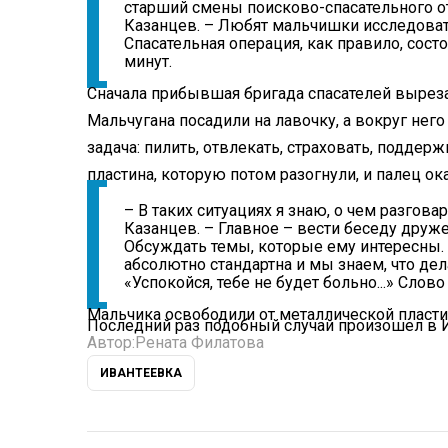
старший смены поисково-спасательного 
Казанцев. – Любят мальчишки исследоват
Спасательная операция, как правило, сост
минут.
Сначала прибывшая бригада спасателей выреза
Мальчугана посадили на лавочку, а вокруг нег
задача: пилить, отвлекать, страховать, поддер
пластина, которую потом разогнули, и палец ок
– В таких ситуациях я знаю, о чем разгова
Казанцев. – Главное – вести беседу друже
Обсуждать темы, которые ему интересны. И
абсолютно стандартна и мы знаем, что дел
«Успокойся, тебе не будет больно...» Слов
Мальчика освободили от металлической пластин
Последний раз подобный случай произошел в И
Автор:
Рената Филатова
ИВАНТЕЕВКА