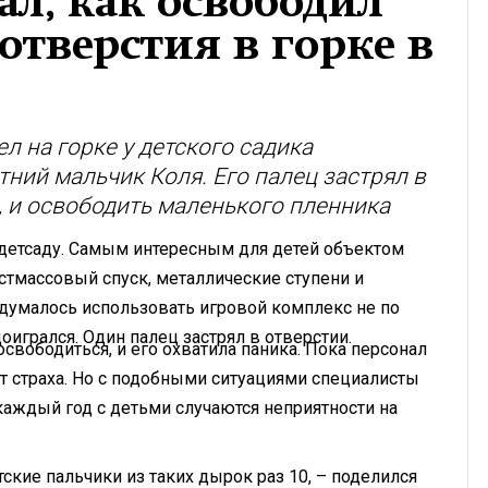
ал, как освободил
отверстия в горке в
л на горке у детского садика
ний мальчик Коля. Его палец застрял в
, и освободить маленького пленника
 детсаду. Самым интересным для детей объектом
астмассовый спуск, металлические ступени и
умалось использовать игровой комплекс не по
 доигрался. Один палец застрял в отверстии.
свободиться, и его охватила паника. Пока персонал
от страха. Но с подобными ситуациями специалисты
аждый год с детьми случаются неприятности на
тские пальчики из таких дырок раз 10, – поделился