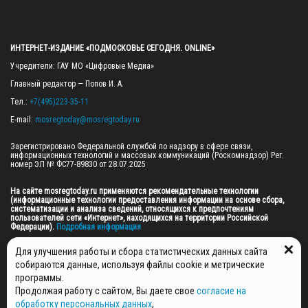
ИНТЕРНЕТ-ИЗДАНИЕ «ПОДМОСКОВЬЕ СЕГОДНЯ. ONLINE»
Учредители: ГАУ МО «Цифровые Медиа»

Главный редактор — Попов И. А.

Тел.: 
+7(495)223-35-11
E-mail: 
mosregtoday@mosregtoday.ru
Зарегистрировано Федеральной службой по надзору в сфере связи, 
информационных технологий и массовых коммуникаций (Роскомнадзор) Рег. 
номер ЭЛ № ФС77-89830 от 28.07.2025

На сайте mosregtoday.ru применяются рекомендательные технологии 
(информационные технологии предоставления информации на основе сбора, 
систематизации и анализа сведений, относящихся к предпочтениям 
пользователей сети «Интернет», находящихся на территории Российской 
Федерации).
 Подробная информация
© 2026 ПРАВА НА ВСЕ МАТЕРИАЛЫ САЙТА ПРИНАДЛЕЖАТ ГАУ МО "ЦИФРОВЫЕ 
Для улучшения работы и сбора статистических данных сайта
МЕДИА" (ОГРН: 1255000059467).
собираются данные, используя файлы cookie и метрические
программы.
Продолжая работу с сайтом, Вы даете свое
согласие на
ПОЛИТИКА ОБРАБОТКИ И ЗАЩИТЫ ПЕРСОНАЛЬНЫХ ДАННЫХ
обработку персональных данных
,