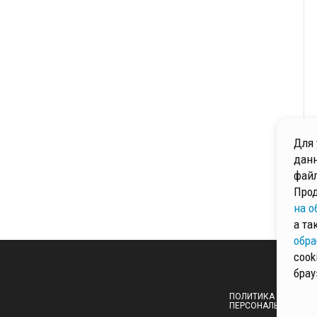
Для 
данн
файл
Прод
на о
а та
обра
cook
брау
ПОЛИТИКА ОБРАБОТ
ПЕРСОНАЛЬНЫХ ДА