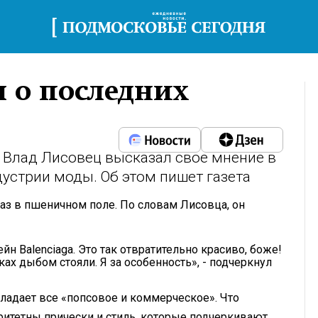
л о последних
 Влад Лисовец высказал свое мнение в
устрии моды. Об этом пишет газета
аз в пшеничном поле. По словам Лисовца, он
н Balenciaga. Это так отвратительно красиво, боже!
ках дыбом стояли. Я за особенность», - подчеркнул
бладает все «попсовое и коммерческое». Что
ритетны прически и стиль, которые подчеркивают