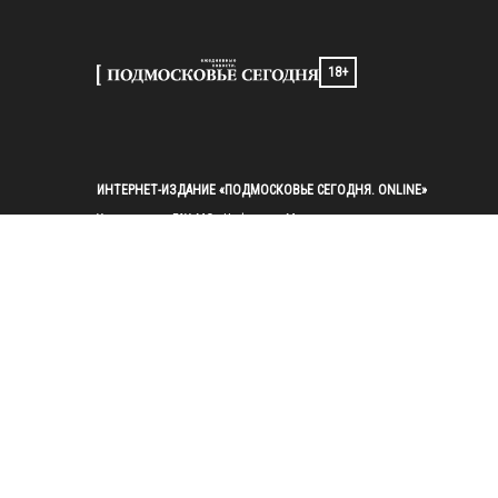
18+
ИНТЕРНЕТ-ИЗДАНИЕ «ПОДМОСКОВЬЕ СЕГОДНЯ. ONLINE»
Учредители: ГАУ МО «Цифровые Медиа»

Главный редактор — Попов И. А.

Тел.: 
+7(495)223-35-11
E-mail: 
mosregtoday@mosregtoday.ru
Зарегистрировано Федеральной службой по надзору в сфере связи, 
информационных технологий и массовых коммуникаций 
(Роскомнадзор) Рег. номер ЭЛ № ФС77-89830 от 28.07.2025

На сайте mosregtoday.ru применяются рекомендательные технологии 
(информационные технологии предоставления информации на основе
сбора, систематизации и анализа сведений, относящихся к 
предпочтениям пользователей сети «Интернет», находящихся на 
территории Российской Федерации).
 Подробная информация