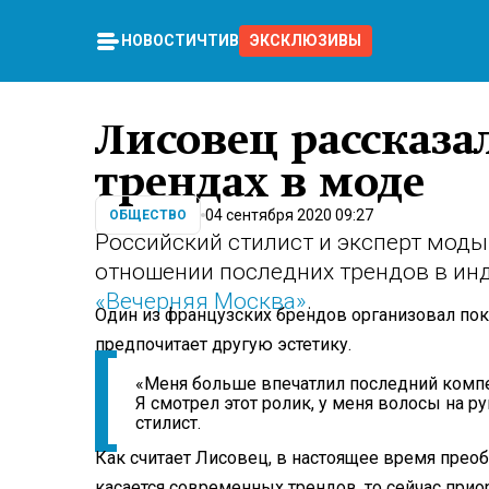
НОВОСТИ
ЧТИВО
ЭКСКЛЮЗИВЫ
Лисовец рассказа
трендах в моде
04 сентября 2020 09:27
ОБЩЕСТВО
Российский стилист и эксперт моды
отношении последних трендов в инд
«Вечерняя Москва»
.
Один из французских брендов организовал пок
предпочитает другую эстетику.
«Меня больше впечатлил последний компей
Я смотрел этот ролик, у меня волосы на ру
стилист.
Как считает Лисовец, в настоящее время прео
касается современных трендов, то сейчас прио