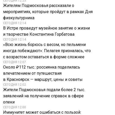
СЕГОДНЯ 12:23
Жителям Подмосковья рассказали о
мероприятиях, которые пройдут в рамках Дня
физкультурника
СЕГОДНЯ 12:14
В Истре проведут музейное занятие о жизни
и творчестве Константина Горбатова
СЕГОДНЯ 12:14
«Всю жизнь борюсь с весом, но пельмени
иногда побеждают»: Пелагея призналась, что
с возрастом оставаться в форме сложнее
СЕГОДНЯ 12:07
Около ₽112 тыс.: россиянка поделилась
впечатлением от путешествия
в Красноярск — маршрут, цены и советы
СЕГОДНЯ 12:02
Жители Подмосковья подали более 2 тыс.
заявлений на получение справок в сфере
опеки
СЕГОДНЯ 12:00
Иммунитет может ошибаться с пользой: