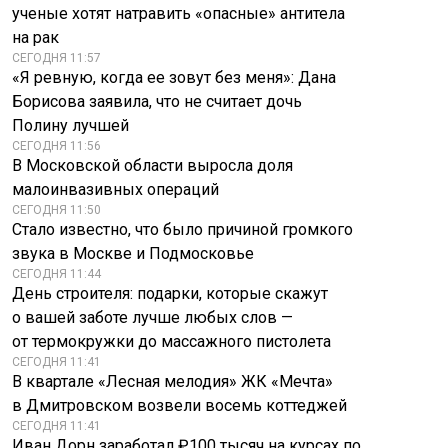
ученые хотят натравить «опасные» антитела
на рак
СЕГОДНЯ 11:57
«Я ревную, когда ее зовут без меня»: Дана
Борисова заявила, что не считает дочь
Полину лучшей
СЕГОДНЯ 11:56
В Московской области выросла доля
малоинвазивных операций
СЕГОДНЯ 11:50
Стало известно, что было причиной громкого
звука в Москве и Подмосковье
СЕГОДНЯ 11:44
День строителя: подарки, которые скажут
о вашей заботе лучше любых слов —
от термокружки до массажного пистолета
СЕГОДНЯ 11:41
В квартале «Лесная мелодия» ЖК «Мечта»
в Дмитровском возвели восемь коттеджей
СЕГОДНЯ 11:41
Иван Дорн заработал ₽100 тысяч на курсах по