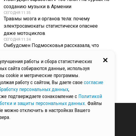
созданию музыки в Армении
СЕГОДНЯ 11:35
Травмы мозга и органов тела: почему
электросамокаты статистически опаснее
даже мотоциклов
СЕГОДНЯ 11:34
Омбудсмен Подмосковья рассказала, что
делать, если гражданина нет в списке
избирателей
улучшения работы и сбора статистических
СЕГОДНЯ 11:33
ых сайта собираются данные, используя
От Ленина до распада СССР: уникальная
ы cookie и метрические программы.
подборка марок выставлена на продажу за
олжая работу с сайтом, Вы даете свое
согласие
₽1 млн
бработку персональных данных
,
кже подтверждаете ознакомление с
Политикой
ботки и защиты персональных данных
. Файлы
ie можно отключить в настройках Вашего
зера.
КИ И ЗАЩИТЫ
ННЫХ