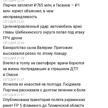
СЕГОДНЯ 22:09
Лерчек заплатит ₽765 млн, а Гасанов — ₽1
млн: юрист объяснил, в чем
несправедливость
СЕГОДНЯ 22:03
Целенаправленный удар: автомобиль врио
главы Шебекинского округа попал под атаку
FPV дрона
СЕГОДНЯ 22:00
Банкротство сына Валерии: Пригожин
высказался резко по этому поводу
СЕГОДНЯ 21:58
Влетел в толпу на светофоре: врачи борются
за жизнь пострадавших в страшном ДТП
в Омске
СЕГОДНЯ 21:57
Исчезла из новостей на полгода: Людмила
Поргина рассказала о долгом лечении и боли
СЕГОДНЯ 21:57
Опубликована траектория полета украинских
ракет FP 5 Фламинго до Тюменской области