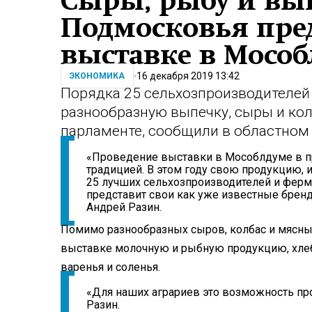
Сыры, рыбу и вы
Подмосковья пред
выставке в Мособ
16 декабря 2019 13:42
ЭКОНОМИКА
Порядка 25 сельхозпроизводителей
разнообразную выпечку, сыры и ко
парламенте, сообщили в областном
«Проведение выставки в Мособлдуме в пр
традицией. В этом году свою продукцию, 
25 лучших сельхозпроизводителей и ферм
представит свои как уже известные бренды
Андрей Разин.
Помимо разнообразных сыров, колбас и мясных
выставке молочную и рыбную продукцию, хлеб, 
варенья и соленья.
«Для наших аграриев это возможность про
Разин.