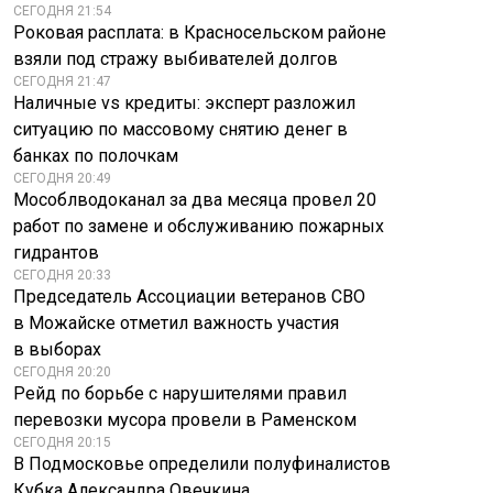
СЕГОДНЯ 21:54
Роковая расплата: в Красносельском районе
взяли под стражу выбивателей долгов
СЕГОДНЯ 21:47
Наличные vs кредиты: эксперт разложил
ситуацию по массовому снятию денег в
банках по полочкам
СЕГОДНЯ 20:49
Мособлводоканал за два месяца провел 20
работ по замене и обслуживанию пожарных
гидрантов
СЕГОДНЯ 20:33
Председатель Ассоциации ветеранов СВО
в Можайске отметил важность участия
в выборах
СЕГОДНЯ 20:20
Рейд по борьбе с нарушителями правил
перевозки мусора провели в Раменском
СЕГОДНЯ 20:15
В Подмосковье определили полуфиналистов
Кубка Александра Овечкина