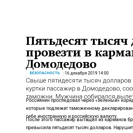
Пятьдесят тысяч 
провезти в карма
Домодедово
16 декабря 2019 14:00
БЕЗОПАСНОСТЬ
Свыше пятидесяти тысяч долларов 
куртки пассажир в Домодедово, со
таможни. Мужчина собирался вылет
Россиянин проследовал через «зеленый» коридо
которые подлежат таможенному декларировани
себе иностранную и российскую валюту.
После этого пассажир вытащил из карманов бр
превысила пятьдесят тысяч долларов. Нарушит