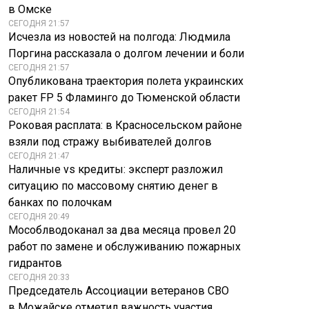
в Омске
СЕГОДНЯ 21:57
Исчезла из новостей на полгода: Людмила
Поргина рассказала о долгом лечении и боли
СЕГОДНЯ 21:57
Опубликована траектория полета украинских
ракет FP 5 Фламинго до Тюменской области
СЕГОДНЯ 21:54
Роковая расплата: в Красносельском районе
взяли под стражу выбивателей долгов
СЕГОДНЯ 21:47
Наличные vs кредиты: эксперт разложил
ситуацию по массовому снятию денег в
банках по полочкам
СЕГОДНЯ 20:49
Мособлводоканал за два месяца провел 20
работ по замене и обслуживанию пожарных
гидрантов
СЕГОДНЯ 20:33
Председатель Ассоциации ветеранов СВО
в Можайске отметил важность участия