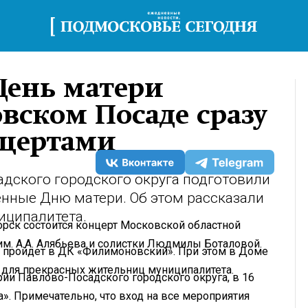
ень матери
вском Посаде сразу
нцертами
дского городского округа подготовили
нные Дню матери. Об этом рассказали
иципалитета.
орск состоится концерт Московской областной
им. А.А. Алябьева и солистки Людмилы Боталовой.
 пройдет в ДК «Филимоновский». При этом в Доме
 для прекрасных жительниц муниципалитета.
рии Павлово-Посадского городского округа, в 16
». Примечательно, что вход на все мероприятия