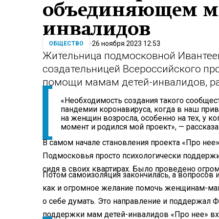
объединяющем ма
инвалидов
26 ноября 2023 12:53
ОБЩЕСТВО
Жительница подмосковной Ивантее
создательницей Всероссийского про
помощи мамам детей-инвалидов, ра
«Необходимость создания такого сообщест
пандемии коронавируса, когда в наш при
на женщин возросла, особенно на тех, у к
момент и родился мой проект», — рассказа
В самом начале становления проекта «Про нее
Подмосковья просто психологически поддержи
сидя в своих квартирах. Было проведено огро
Потом самоизоляция закончилась, а вопросов
как и огромное желание помочь женщинам-мам
о себе думать. Это направление и поддержал Ф
поддержки мам детей-инвалидов «Про нее» вх