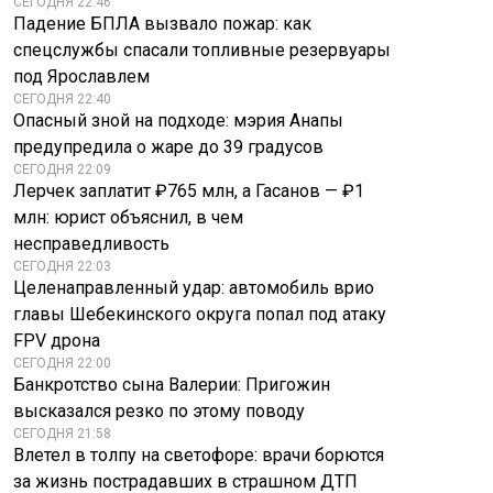
СЕГОДНЯ 22:46
Падение БПЛА вызвало пожар: как
спецслужбы спасали топливные резервуары
под Ярославлем
СЕГОДНЯ 22:40
Опасный зной на подходе: мэрия Анапы
предупредила о жаре до 39 градусов
СЕГОДНЯ 22:09
Лерчек заплатит ₽765 млн, а Гасанов — ₽1
млн: юрист объяснил, в чем
несправедливость
СЕГОДНЯ 22:03
Целенаправленный удар: автомобиль врио
главы Шебекинского округа попал под атаку
FPV дрона
СЕГОДНЯ 22:00
Банкротство сына Валерии: Пригожин
высказался резко по этому поводу
СЕГОДНЯ 21:58
Влетел в толпу на светофоре: врачи борются
за жизнь пострадавших в страшном ДТП