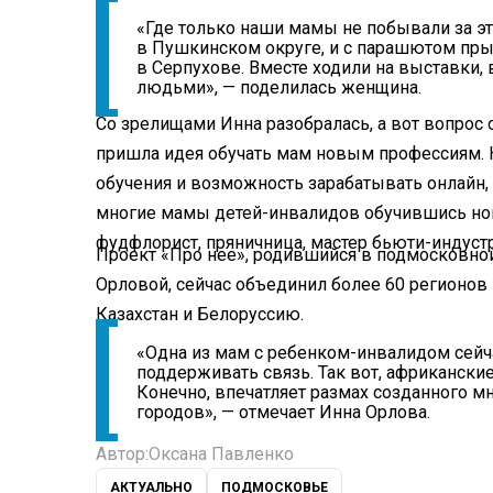
«Где только наши мамы не побывали за эт
в Пушкинском округе, и с парашютом пры
в Серпухове. Вместе ходили на выставки, 
людьми», — поделилась женщина.
Со зрелищами Инна разобралась, а вот вопрос 
пришла идея обучать мам новым профессиям. 
обучения и возможность зарабатывать онлайн,
многие мамы детей-инвалидов обучившись но
фудфлорист, пряничница, мастер бьюти-индуст
Проект «Про нее», родившийся в подмосковно
Орловой, сейчас объединил более 60 регионов
Казахстан и Белоруссию.
«Одна из мам с ребенком-инвалидом сейч
поддерживать связь. Так вот, африкански
Конечно, впечатляет размах созданного м
городов», — отмечает Инна Орлова.
Автор:
Оксана Павленко
АКТУАЛЬНО
ПОДМОСКОВЬЕ