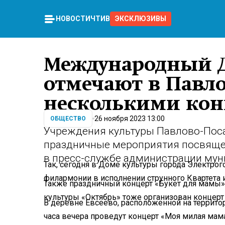
НОВОСТИ
ЧТИВО
ЭКСКЛЮЗИВЫ
Международный Д
отмечают в Павло
несколькими ко
26 ноября 2023 13:00
ОБЩЕСТВО
Учреждения культуры Павлово-Поса
праздничные мероприятия посвяще
в пресс-службе администрации мун
Так, сегодня в Доме культуры города Электрог
филармонии в исполнении струнного Квартета 
Также праздничный концерт «Букет для мамы»
культуры «Октябрь» тоже организован концерт
В деревне Евсеево, расположенной на террито
часа вечера проведут концерт «Моя милая мама