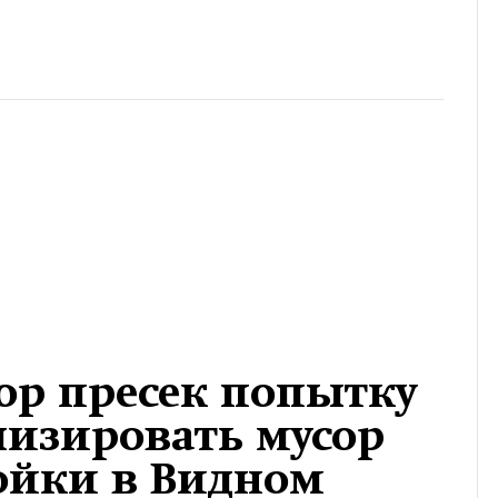
ор пресек попытку
лизировать мусор
ойки в Видном