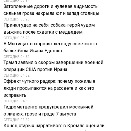
СЕГОДНЯ 05:34
Затопленные дороги и нулевая видимость:
сильная гроза накрыла юг и запад столицы
СЕГОДНЯ 05:26
Принял удар на себя: собака-герой чудом
выжила после схватки с медведем
СЕГОДНЯ 05:23
В Мытищах похоронят легенду советского
баскетбола Ивана Едешко
СЕГОДНЯ 04:32
Трамп заявил о скором завершении военной
операции США против Ирана
СЕГОДНЯ 04:02
Эффект чуткого радара: почему пожилые
люди просыпаются на рассвете и как это
исправить
СЕГОДНЯ 04:00
Гидрометцентр предупредил москвичей
о ливнях, грозе и граде 7 августа
СЕГОДНЯ 03:32
Конец старых нарративов: в Кремле оценили