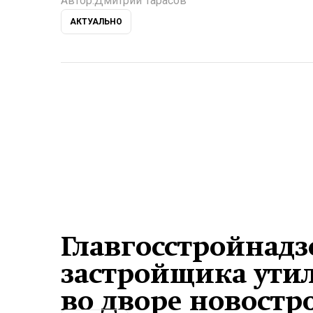
Автор:
Дмитрий Тарасов
АКТУАЛЬНО
Главгосстройнадз
застройщика ути
во дворе новостр