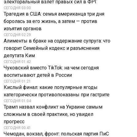
электоральный взлет правых сил в ФРГ
СЕГОДНЯ 03:00
Трагедия в США: семья американца три дня
боролась за его жизнь, а затем — против
изъятия органов
СЕГОДНЯ 02:29
Алименты в браке на содержание супруга: что
говорит Семейный кодекс и разъяснения
депутата Ким
СЕГОДНЯ 01:42
Чуковский вместо TikTok: на чем сегодня
воспитывают детей в России
СЕГОДНЯ 01:21
Кислый финал: какие популярные ягоды
категорически противопоказаны при гастрите
СЕГОДНЯ 01:04
Трамп назвал конфликт на Украине самым
сложным в своей практике, но увидел
прогресс
СЕГОДНЯ 00:41
Чемодан, вокзал, фронт: польская партия ПиС