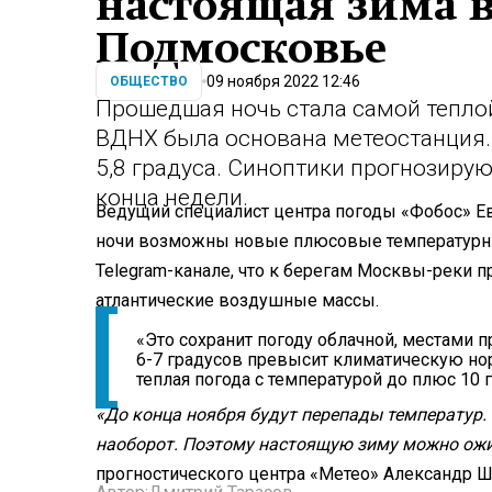
настоящая зима в
Подмосковье
09 ноября 2022 12:46
ОБЩЕСТВО
Прошедшая ночь стала самой теплой в
ВДНХ была основана метеостанция.
5,8 градуса. Синоптики прогнозирую
конца недели.
Ведущий специалист центра погоды «Фобос» Е
ночи возможны новые плюсовые температурны
Telegram-канале, что к берегам Москвы-реки 
атлантические воздушные массы.
«Это сохранит погоду облачной, местами 
6-7 градусов превысит климатическую но
теплая погода с температурой до плюс 10 
«До конца ноября будут перепады температур.
наоборот. Поэтому настоящую зиму можно ожи
прогностического центра «Метео» Александр Ш