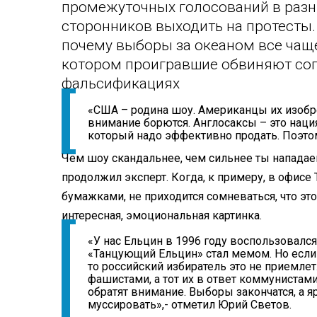
промежуточных голосований в разны
сторонников выходить на протесты.
почему выборы за океаном все чащ
котором проигравшие обвиняют соп
фальсификациях
«США – родина шоу. Американцы их изобрел
внимание борются. Англосаксы – это нация
который надо эффективно продать. Поэтому
Чем шоу скандальнее, чем сильнее ты нападаеш
продолжил эксперт. Когда, к примеру, в офисе 
бумажками, не приходится сомневаться, что это
интересная, эмоциональная картинка.
«У нас Ельцин в 1996 году воспользовал
«Танцующий Ельцин» стал мемом. Но если
то российский избиратель это не приемлет
фашистами, а тот их в ответ коммунистами.
обратят внимание. Выборы закончатся, а яр
муссировать»,- отметил Юрий Светов.