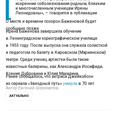
искренние соболезнования родным, близким
и многочисленным ученицам Ирены
Леонидовны», — говорится в публикации.
О месте и времени похорон Баженовой будет
сообщено позже.
Ирена Баженова завершила обучение
в Ленинградском хореографическом училище
в 1953 году. После выпуска она служила солисткой
и педагогом по балету в Кировском (Мариинском)
театре. Среди учениц артистки были такие
известные балерины, как Александра Иосифиди,
Ксения Дубровина и Юлия Махалина.
Ранее сообщалось, что актриса Джейкобсон
из сериала «Звездный путь»
умерла
в 70 лет.
Автор:
Евгений Шереметев
АКТУАЛЬНО