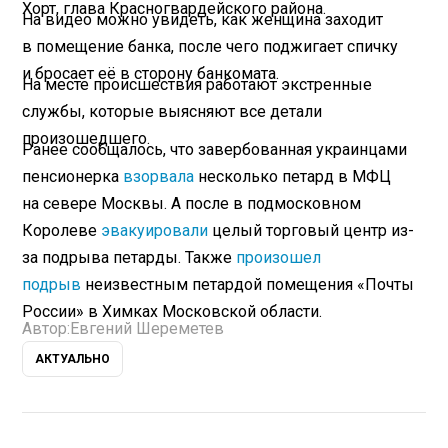
Хорт, глава Красногвардейского района.
На видео можно увидеть, как женщина заходит
в помещение банка, после чего поджигает спичку
и бросает её в сторону банкомата.
На месте происшествия работают экстренные
службы, которые выясняют все детали
произошедшего.
Ранее сообщалось, что завербованная украинцами
пенсионерка
взорвала
несколько петард в МФЦ
на севере Москвы. А после в подмосковном
Королеве
эвакуировали
целый торговый центр из-
за подрыва петарды. Также
произошел
подрыв
неизвестным петардой помещения «Почты
России» в Химках Московской области.
Автор:
Евгений Шереметев
АКТУАЛЬНО