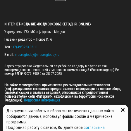
ИНТЕРНЕТ-ИЗДАНИЕ «ПОДМОСКОВЬЕ СЕГОДНЯ. ONLINE»
Учредители: ГАУ МО «Цифровые Медиа»

Главный редактор — Попов И. А.

Тел.: 
+7(495)223-35-11
E-mail: 
mosregtoday@mosregtoday.ru
Зарегистрировано Федеральной службой по надзору в сфере связи, 
информационных технологий и массовых коммуникаций (Роскомнадзор) Рег. 
номер ЭЛ № ФС77-89830 от 28.07.2025

На сайте mosregtoday.ru применяются рекомендательные технологии 
(информационные технологии предоставления информации на основе сбора, 
систематизации и анализа сведений, относящихся к предпочтениям 
пользователей сети «Интернет», находящихся на территории Российской 
Федерации).
 Подробная информация
© 2026 ПРАВА НА ВСЕ МАТЕРИАЛЫ САЙТА ПРИНАДЛЕЖАТ ГАУ МО "ЦИФРОВЫЕ 
Для улучшения работы и сбора статистических данных сайта
МЕДИА" (ОГРН: 1255000059467).
собираются данные, используя файлы cookie и метрические
программы.
Продолжая работу с сайтом, Вы даете свое
согласие на
ПОЛИТИКА ОБРАБОТКИ И ЗАЩИТЫ ПЕРСОНАЛЬНЫХ ДАННЫХ