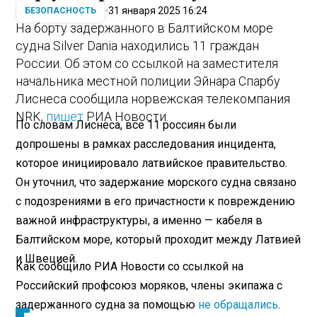
31 января 2025 16:24
БЕЗОПАСНОСТЬ
На борту задержанного в Балтийском море
судна Silver Dania находились 11 граждан
России. Об этом со ссылкой на заместителя
начальника местной полиции Эйнара Спарбу
Лиснеса сообщила норвежская телекомпания
NRK,
пишет
РИА Новости.
По словам Лиснеса, все 11 россиян были
допрошены в рамках расследования инцидента,
которое инициировало латвийское правительство.
Он уточнил, что задержание морского судна связано
с подозрениями в его причастности к повреждению
важной инфраструктуры, а именно — кабеля в
Балтийском море, который проходит между Латвией
и Швецией.
Как сообщило РИА Новости со ссылкой на
Российский профсоюз моряков, члены экипажа с
задержанного судна за помощью
не обращались
.