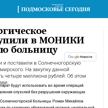
ргическое
купили в МОНИКИ
ую больницу
и и поставили в Солнечногорскую
мирского. На закупку данной
ь четыре миллиона рублей. Об этом
аве.
ппарат будут использовать во время операций
даления опухолей без разрушения окружающих
 Солнечногорской больницы Роман Михайлов
ации по удалению образований органов центральной