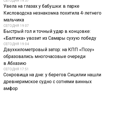
СЕГОДНЯ 19:37
Увела на глазах у бабушки: в парке
Кисловодска незнакомка похитила 4-летнего
мальчика
СЕГОДНЯ 19:07
Быстрый гол и точный удар в концовке:
«Балтика» увозит из Самары сухую победу
СЕГОДНЯ 19:04
Двухкилометровый затор: на КПП «Псоу»
образовались многочасовые очереди
в Абхазию
СЕГОДНЯ 17:51
Сокровища на дне: у берегов Сицилии нашли
древнеримское судно с сотнями винных
амфор