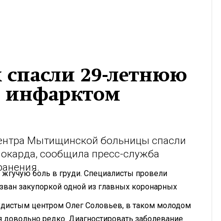
 спасли 29-летнюю
м инфарктом
центра Мытищинской больницы спасли
окарда, сообщила пресс-служба
ранения.
 жгучую боль в груди. Специалисты провели
зван закупоркой одной из главных коронарных
удистым центром Олег Соловьев, в таком молодом
я довольно редко. Диагностировать заболевание