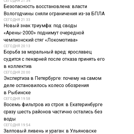
СЕГОДНЯ 21:34
Безопасность восстановлена: власти
Вологодчины сняли ограничения из-за БПЛА
СЕГОДНЯ 21:33
Новый знак триумфа: под своды
«Арены-2000» поднимут очередной
чемпионский стяг «Локомотива»
СЕГОДНЯ 20:13
Борьба за моральный вред: ярославец
судится с пекарней после отказа принять его
в коллектив
СЕГОДНЯ 20:00
Экспертиза в Петербурге: почему на самом
деле остановилось колесо обозрения
в Рыбинске
СЕГОДНЯ 19:58
Восемь фильтров из строя: в Екатеринбурге
сразу шесть районов частично остались без
воды
СЕГОДНЯ 19:54
Залповый ливень и ураган: в Ульяновске