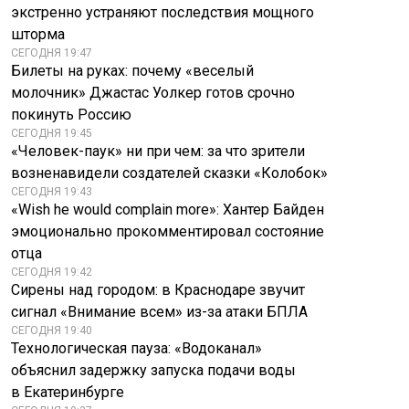
экстренно устраняют последствия мощного
шторма
СЕГОДНЯ 19:47
Билеты на руках: почему «веселый
молочник» Джастас Уолкер готов срочно
покинуть Россию
СЕГОДНЯ 19:45
«Человек-паук» ни при чем: за что зрители
возненавидели создателей сказки «Колобок»
СЕГОДНЯ 19:43
«Wish he would complain more»: Хантер Байден
эмоционально прокомментировал состояние
отца
СЕГОДНЯ 19:42
Сирены над городом: в Краснодаре звучит
сигнал «Внимание всем» из-за атаки БПЛА
СЕГОДНЯ 19:40
Технологическая пауза: «Водоканал»
объяснил задержку запуска подачи воды
в Екатеринбурге