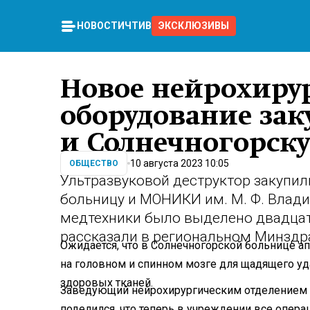
НОВОСТИ
ЧТИВО
ЭКСКЛЮЗИВЫ
Новое нейрохиру
оборудование за
и Солнечногорск
10 августа 2023 10:05
ОБЩЕСТВО
Ультразвуковой деструктор закупил
больницу и МОНИКИ им. М. Ф. Влади
медтехники было выделено двадцат
рассказали в региональном Минздр
Ожидается, что в Солнечногорской больнице а
на головном и спинном мозге для щадящего у
здоровых тканей.
Заведующий нейрохирургическим отделением
поделился, что теперь в учреждении все опер