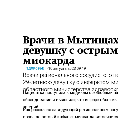
Врачи в Мытищах
девушку с остры
миокарда
10 августа 2023 09:49
ЗДОРОВЬЕ
Врачи регионального сосудистого 
29-летнюю девушку с инфарктом ми
областного министерства здравоох
Пациентка поступила к медикам с жалобами на
обследование и выяснили, что инфаркт был вы
артерий.
Как рассказал заведующий региональным сос
возрасте острый инфаркт миокарда встречаетс