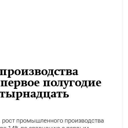
мпроизводства
 первое полугодие
етырнадцать
да рост промышленного производства