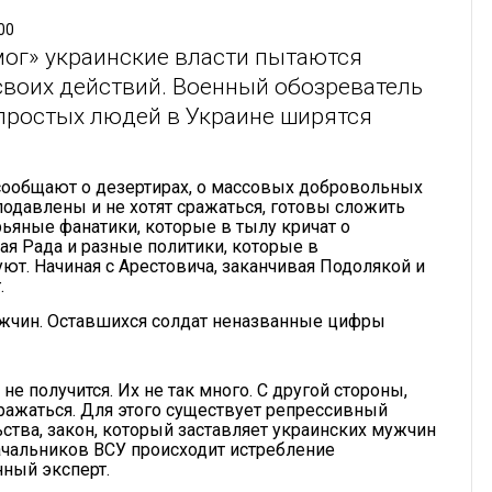
00
ог» украинские власти пытаются
своих действий. Военный обозреватель
 простых людей в Украине ширятся
сообщают о дезертирах, о массовых добровольных
подавлены и не хотят сражаться, готовы сложить
рьяные фанатики, которые в тылу кричат о
ая Рада и разные политики, которые в
т. Начиная с Арестовича, заканчивая Подолякой и
.
ужчин. Оставшихся солдат неназванные цифры
 получится. Их не так много. С другой стороны,
ражаться. Для этого существует репрессивный
ства, закон, который заставляет украинских мужчин
начальников ВСУ происходит истребление
нный эксперт.