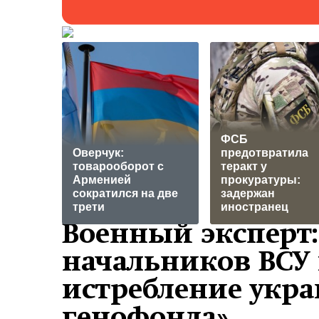
ФСБ
Оверчук:
предотвратила
товарооборот с
теракт у
Арменией
прокуратуры:
сократился на две
задержан
трети
иностранец
Военный эксперт:
начальников ВСУ
истребление укр
генофонда»