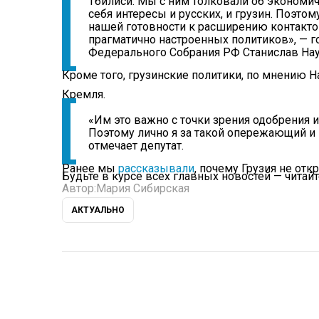
Тбилиси. Мы с ним толковали об экономи
себя интересы и русских, и грузин. Поэто
нашей готовности к расширению контакто
прагматично настроенных политиков», — 
Федерального Собрания РФ Станислав На
Кроме того, грузинские политики, по мнению 
Кремля.
«Им это важно с точки зрения одобрения 
Поэтому лично я за такой опережающий и
отмечает депутат.
Ранее мы
рассказывали
, почему Грузия не от
Будьте в курсе всех главных новостей — читай
Автор:
Мария Сибирская
АКТУАЛЬНО