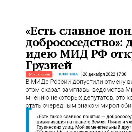
«Есть славное по
добрососедство»: 
идею МИД РФ отк
Грузией
26 декабря 2022 17:00
ПОЛИТИКА
Эксклюзив
В МИДе России допустили отмену в
этом сказал замглавы ведомства Ми
мнению некоторых депутатов, это х
стать очередным знаком миролюби
«Есть такое славное понятие — добрососе
цивилизация на планете Земля. Лично я у
Грузинских улиц. Мой замечательный друг