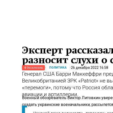
Эксперт рассказа
разносит слухи о 
26 декабря 2022 16:58
ПОЛИТИКА
Эксклюзив
Генерал США Барри Маккеффри пред
Великобританией ЗРК «Patriot» не в
«перемоги», потому что Россия об
авиации и артиллерии.
Военный обозреватель Виктор Литовкин уверен
создать украинские военачальники, рассыпется