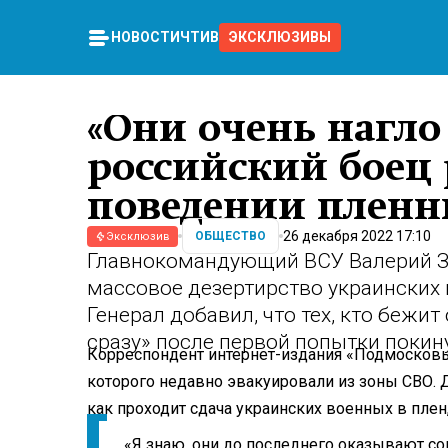
НОВОСТИ
ЧТИВО
ЭКСКЛЮЗИВЫ
«Они очень нагло 
российский боец 
поведении пленн
26 декабря 2022 17:10
ОБЩЕСТВО
Эксклюзив
Главнокомандующий ВСУ Валерий З
массовое дезертирство украинских
Генерал добавил, что тех, кто бежит
сразу» после первой попытки покин
Корреспондент интернет-издания «Подмосковь
которого недавно эвакуировали из зоны СВО. 
как проходит сдача украинских военных в плен,
«Я знаю, они до последнего оказывают со