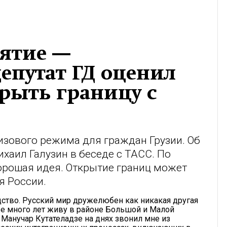
нятие —
депутат ГД оценил
рыть границу с
изового режима для граждан Грузии. Об
хаил Галузин в беседе с ТАСС. По
орошая идея. Открытие границ может
я России.
дство. Русский мир дружелюбен как никакая другая
же много лет живу в районе Большой и Малой
 Манучар Кутателадзе на днях звонил мне из