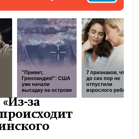
"Привет,
7 признаков, что вы
Гренландия!": США
до сих пор не
уже начали
отпустили
высадку на острове
взрослого ребенка
 «Из-за
 происходит
аинского