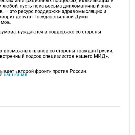
ческих интеграционных процессах, включающих в
му любой, пусть пока весьма дипломатичный знак
в, — это ресурс поддержки здравомыслящих и
говорит депутат Государственной Думы
умов.
Наумова, нуждаются в поддержке со стороны
их возможных планов со стороны граждан Грузии.
 встречный подход специалистов нашего МИД», —
крывает «второй фронт» против России.
те
наш канал
.