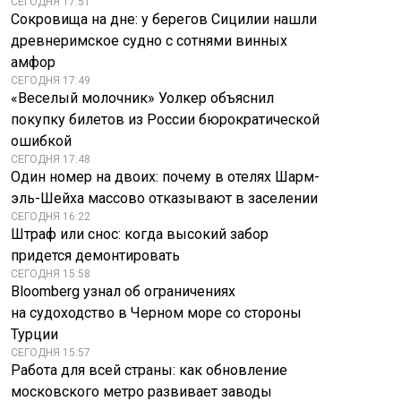
СЕГОДНЯ 17:51
Сокровища на дне: у берегов Сицилии нашли
древнеримское судно с сотнями винных
амфор
СЕГОДНЯ 17:49
«Веселый молочник» Уолкер объяснил
покупку билетов из России бюрократической
ошибкой
СЕГОДНЯ 17:48
Один номер на двоих: почему в отелях Шарм-
эль-Шейха массово отказывают в заселении
СЕГОДНЯ 16:22
Штраф или снос: когда высокий забор
придется демонтировать
СЕГОДНЯ 15:58
Bloomberg узнал об ограничениях
на судоходство в Черном море со стороны
Турции
СЕГОДНЯ 15:57
Работа для всей страны: как обновление
московского метро развивает заводы