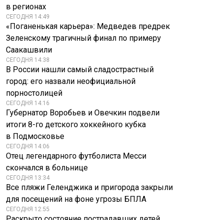
в регионах
СЕГОДНЯ 14:49
«Поганенькая карьера»: Медведев предрек
Зеленскому трагичный финал по примеру
Саакашвили
СЕГОДНЯ 14:38
В России нашли самый сладострастный
город: его назвали неофициальной
порностолицей
СЕГОДНЯ 14:16
Губернатор Воробьев и Овечкин подвели
Ветеран СВО
NYT сообщает о
итоги 8-го детского хоккейного кубка
рассказал, как стал
«неадекватном»
хоккеистом после
уровне слежки
в Подмосковье
потери ноги
Израиля
СЕГОДНЯ 14:06
Отец легендарного футболиста Месси
скончался в больнице
СЕГОДНЯ 13:34
Все пляжи Геленджика и пригорода закрыли
для посещений на фоне угрозы БПЛА
СЕГОДНЯ 12:55
Раскрыто состояние пострадавших детей