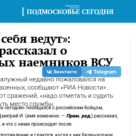
себя ведут»:
рассказал о
ых наемников ВСУ
алужный недавно пожаловался на
 военных, сообщают «РИА Новости».
 от сражений, «надо отметать и судить
уть место службы.
е сегодня» пообщался с российским бойцом,
Дмитрий И. (имя изменено. —
Прим. ред.
) рассказал,
 и что с ними происходит после.
противление и сдаются, когда у них безвыходное