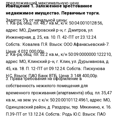
предложивший максимальную цену.
Извещение 1. Заложенное арестованное
недвижимое имущество. Первичные торги.
Задаток 5% от начальной цены:
1. Кв-ра, общ. пл. 48,7 кв.м., к/н: 50:04:0010128:56,
адрес: МО, Дмитровский р-н, г. Дмитров, ул.
Инженерная, д. 25, кв. 10. П. 42-ПТ от 23.12.24.
Собств.: Ковалев П.Я. Взыск: ООО Афанасьевский-7.
Цена: 4 032 000,00р.
2. Кв-ра, общ. пл. 52.2 кв.м., к/н 50:09:0000000:122210,
адрес: МО, Клинский р-н, г. Клин, ул. Дурыманова, д.
45, кв. 18. П. 12-ПТ от 09.12.24. Собств.: Пискунова
Н.С. Взыск: ПАО Банк ВТБ. Цена: 3 148 400,00р.
3. Права требования на оформление в
собственность нежилого помещения для
временного проживания (апартамента) общ. пл. 35,47
кв.м., на зем. уч. с к/н: 50:20:0010112:4961, адрес: МО,
Одинцовский район, д. Раздоры, тер. Мякинино, к. 16.
П.39-ПТ от 13.12.24. Собств.: Родь Ю.С. Взыск: ПАО