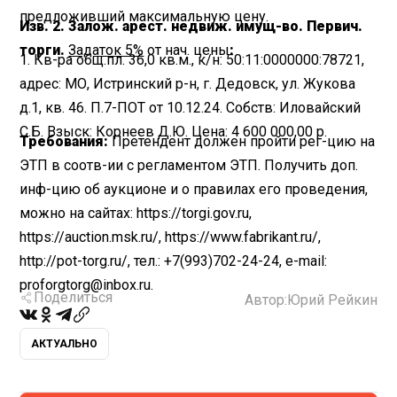
предложивший максимальную цену.
Изв. 2. Залож. арест. недвиж. имущ-во. Первич.
торги.
Задаток 5%
от нач. цены
:
1. Кв-ра общ.пл. 36,0 кв.м., к/н: 50:11:0000000:78721,
адрес: МО, Истринский р-н, г. Дедовск, ул. Жукова
д.1, кв. 46. П.7-ПОТ от 10.12.24. Собств: Иловайский
С.Б. Взыск: Корнеев Д.Ю. Цена: 4 600 000,00 р.
Требования:
Претендент должен пройти рег-цию на
ЭТП в соотв-ии с регламентом ЭТП. Получить доп.
инф-цию об аукционе и о правилах его проведения,
можно на сайтах: https://torgi.gov.ru,
https://auction.msk.ru/, https://www.fabrikant.ru/,
http://pot-torg.ru/, тел.: +7(993)702-24-24, e-mail:
proforgtorg@inbox.ru.
Поделиться
Автор:
Юрий Рейкин
АКТУАЛЬНО