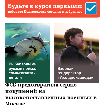
Рыбак голыми
руками поймал
Взорван
сома-гиганта -
гендиректор
детали
«Уралдронзавода»
ФСБ предотвратила серию
покушений на
высокопоставленных военных в
Москве