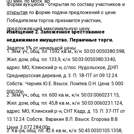
00 мин. по моск. вр.
Форма аукциона - открытая по составу участников и
открытая
по форме подачи предложений о цене.
Победителем торгов признается участник,
предложивший максимальную цену.
Извещение 2. Заложенное арестованное
недвижимое имущество. Первичные торги.
Задаток 5% от начальной цены:
1. Зем. уч., общ. пл. 1592 кв.м., к/н: 50:03:0050380:598;
Жил. дом, общ. пл. 133,9, к/н: 50:03:0050380:3340,
адрес: МО, Клинский р-н, с/пос. Нудольское, ДНП
Среднерусская деревня, д. 3. П. 18-ПТ от 09.12.24.
Собств.: Черняк Ю.Е. Взыск: Ломтев О.Н. Цена: 5 000
000,00р.
2. Зем. уч., общ. пл. 600 кв.м., к/н: 50:03:0060231:15,
Жил. дом, общ. пл. 45,8 кв.м., к/н: 50:03:0060231:124,
адрес: МО, Клинский р-н, CHТ Кадр, д. 15. П. 37-ПТ от
13.12.24. Собств.: Варакин В.Л. Взыск: Егорова В.В.
Цена: 3 077 284,00р.
3. Кв-ра, общ. пл. 42.6 кв.м., к/н: 50:45:0030105:1358,