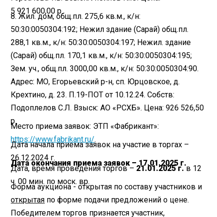
5 921 600,00 р.
8. Жил. дом, общ.пл. 275,6 кв.м., к/н:
50:30:0050304:192; Нежил здание (Сарай) общ.пл.
288,1 кв.м., к/н: 50:30:0050304:197; Нежил. здание
(Сарай) общ.пл. 170,1 кв.м., к/н: 50:30:0050304:195;
Зем. уч., общ.пл. 3000,00 кв.м., к/н: 50:30:0050304:90.
Адрес: МО, Егорьевский р-н, сп. Юрцовское, д.
Крехтино, д. 23. П.19-ПОТ от 10.12.24. Собств:
Подоплелов С.Л. Взыск: АО «РСХБ». Цена: 926 526,50
р.
Место приема заявок: ЭТП «Фабрикант»:
https://www.fabrikant.ru/
.
Дата начала приема заявок на участие в торгах –
26.12.2024 г.
Дата окончания приема заявок – 17.01.2025 г.
Дата, время проведения торгов –
21.01.2025 г.
в 12
ч. 00 мин. по моск. вр.
Форма аукциона - открытая по составу участников и
открытая
по форме подачи предложений о цене.
Победителем торгов признается участник,