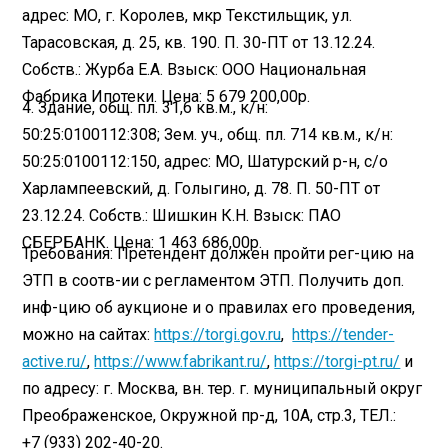
адрес: МО, г. Королев, мкр Текстильщик, ул.
Тарасовская, д. 25, кв. 190. П. 30-ПТ от 13.12.24.
Собств.: Журба Е.А. Взыск: ООО Национальная
Фабрика Ипотеки. Цена: 5 679 200,00р.
4. Здание, общ. пл. 31,6 кв.м., к/н:
50:25:0100112:308; Зем. уч., общ. пл. 714 кв.м., к/н:
50:25:0100112:150, адрес: МО, Шатурский р-н, с/о
Харлампеевский, д. Голыгино, д. 78. П. 50-ПТ от
23.12.24. Собств.: Шишкин К.Н. Взыск: ПАО
СБЕРБАНК. Цена: 1 463 686,00р.
Требования: Претендент должен пройти рег-цию на
ЭТП в соотв-ии с регламентом ЭТП. Получить доп.
инф-цию об аукционе и о правилах его проведения,
можно на сайтах:
https://torgi.gov.ru
,
https://tender-
active.ru/
,
https://www.fabrikant.ru/
,
https://torgi-pt.ru/
и
по адресу: г. Москва, вн. тер. г. муниципальный округ
Преображенское, Окружной пр-д, 10А, стр.3, ТЕЛ.:
+7 (933) 202-40-20.