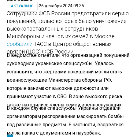
26 декабря 2024 09:35
АКТУАЛЬНО
Сотрудники ФСБ России предотвратили серию
покушений, целью которых было уничтожение
высокопоставленных сотрудников
Минобороны и членов их семей в Москве,
сообщили
ТАСС в Центре общественных
связей (ЦОС) ФСБ России.
В ведомстве отметили, что организацией покушений
руководили украинские спецслужбы. Удалось
установить, что жертвами покушений могли стать
военнослужащие Министерства обороны РФ,
которые занимают высокие должности или
принимают участие в СВО. В зоне высокого риска
также находились члены семей военнослужащих.
В каждом случае спецслужбы Украины отдавали
организаторам распоряжение маскировать бомбы
под различные предметы. В частности, взорваться
могла папка с документами и пауэрбанк.