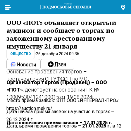
ООО «ПОТ» объявляет открытый
аукцион и сообщает о торгах по
заложенному арестованному
имуществу 21 января
26 декабря 2024 09:36
ОБЩЕСТВО
Основание проведения торгов –
постановления СП УФССП по МО.
Организатор торгов (Продавец) – ООО
«ПОТ»
, действует на основании ГК №
100095304124100015 от 19.08.2024г.
Место приема заявок: ЭТП ООО «ИНТЕРВАЛ-ПРО»:
https://auction.msk.ru/.
Дата начала приема заявок на участие в торгах –
26.12.2024 г.
Дата окончания приема заявок – 17.01.2025 г.
Дата, время проведения торгов –
21.01.2025 г.
в 12