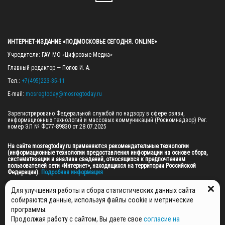
ИНТЕРНЕТ-ИЗДАНИЕ «ПОДМОСКОВЬЕ СЕГОДНЯ. ONLINE»
Учредители: ГАУ МО «Цифровые Медиа»

Главный редактор — Попов И. А.

Тел.: 
+7(495)223-35-11
E-mail: 
mosregtoday@mosregtoday.ru
Зарегистрировано Федеральной службой по надзору в сфере связи, 
информационных технологий и массовых коммуникаций (Роскомнадзор) Рег. 
номер ЭЛ № ФС77-89830 от 28.07.2025

На сайте mosregtoday.ru применяются рекомендательные технологии 
(информационные технологии предоставления информации на основе сбора, 
систематизации и анализа сведений, относящихся к предпочтениям 
пользователей сети «Интернет», находящихся на территории Российской 
Федерации).
 Подробная информация
© 2026 ПРАВА НА ВСЕ МАТЕРИАЛЫ САЙТА ПРИНАДЛЕЖАТ ГАУ МО "ЦИФРОВЫЕ 
Для улучшения работы и сбора статистических данных сайта
МЕДИА" (ОГРН: 1255000059467).
собираются данные, используя файлы cookie и метрические
программы.
Продолжая работу с сайтом, Вы даете свое
согласие на
ПОЛИТИКА ОБРАБОТКИ И ЗАЩИТЫ ПЕРСОНАЛЬНЫХ ДАННЫХ