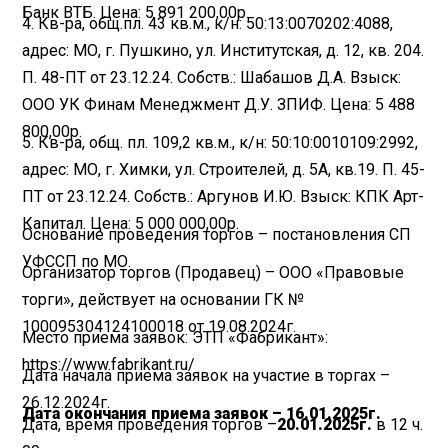
Банк ВТБ. Цена: 5 891 200,00р.
4. Кв-ра, общ.пл. 43 кв.м., к/н: 50:13:0070202:4088,
адрес: МО, г. Пушкино, ул. Институтская, д. 12, кв. 204.
П. 48-ПТ от 23.12.24. Собств.: Шабашов Д.А. Взыск:
ООО УК Финам Менеджмент Д.У. ЗПИФ. Цена: 5 488
800,00р.
5. Кв-ра, общ. пл. 109,2 кв.м., к/н: 50:10:0010109:2992,
адрес: МО, г. Химки, ул. Строителей, д. 5А, кв.19. П. 45-
ПТ от 23.12.24. Собств.: Аргунов И.Ю. Взыск: КПК Арт-
Капитал. Цена: 5 000 000,00р.
Основание проведения торгов – постановления СП
УФССП по МО.
Организатор торгов (Продавец) – ООО «Правовые
торги», действует на основании ГК №
100095304124100018 от 19.08.2024г.
Место приема заявок: ЭТП «Фабрикант»:
https://www.fabrikant.ru/
Дата начала приема заявок на участие в торгах –
26.12.2024г.
Дата окончания приема заявок – 16.01.2025г.
Дата, время проведения торгов –
20.01.2025г.
в 12 ч.