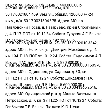
Взыск: АО Банк БЖФ. Цена: 3 440 000,00 р.
4. Жил. дом, общ.пл. 161,0 кв.м., к/н:
50:17:0021804:469; Зем. уч., общ.пл. 1200,00 +/-24
кв.м., к/н: 50:17:0021804:375. Адрес: МО, г.о.
Павловский Посад, д. Назарьево, пр-зд Спортивный,
д. 4. П.17-ПОТ от 10.12.24. Собств: Турукин А.Г. Взыск:
ПАО Совкомбанк. Цена: 2 492 138,00 р.
5. Кв-ра, общ.пл. 61,0 кв.м., к/н: 50:16:0302010:3342,
адрес: МО, г. Ногинск, ул. Дмитрия Михайлова, д. 4,
кв. 194. П.18-ПОТ от 10.12.24. Собств: Евдокимов А.П.
Взыск: ПАО Банк ВТБ. Цена: 5 880 800,00 р.
6. Кв-ра общ.пл. 46,1 кв.м., к/н: 50:20:0000000:160570,
адрес: МО, г. Одинцово, ул. Садовая, д. 30, кв.
31. П.21-ПОТ от 10.12.24. Собств: Дондалова Н.А.
Взыск: Штеренлихт Д.В. Цена: 5 600 000,00 р.
7. Кв-ра общ.пл. 61,3 кв.м., к/н: 50:20:0041306:2516,
адрес: МО, Одинцовский р-н, д. Малые Вяземы, ш.
Петровское, д. 7, кв. 37. П.22-ПОТ от 10.12.24. Собств:
Горбачева Т.В. Взыск: Люляев К.Ю. Цена: