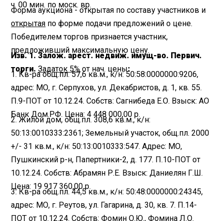
ч. 00 мин. по моск. вр.
Форма аукциона - открытая по составу участников и
открытая
по форме подачи предложений о цене.
Победителем торгов признается участник,
предложивший максимальную цену.
Изв. 1. Залож. арест. недвиж. имущ-во. Первич.
торги.
Задаток 5%
от нач. цены
:
1. Кв-ра общ.пл. 57,6 кв.м., к/н: 50:58:0000000:9206,
адрес: МО, г. Серпухов, ул. Декабристов, д. 1, кв. 55.
П.9-ПОТ от 10.12.24. Собств: Сагнибеда Е.О. Взыск: АО
Банк Дом.РФ. Цена: 4 448 000,00 р.
2. Жилой дом, общ.пл. 308,6 кв.м., к/н:
50:13:0010333:2361; Земельный участок, общ.пл. 2000
+/- 31 кв.м., к/н: 50:13:0010333:547. Адрес: МО,
Пушкинский р-н, Папертники-2, д. 177. П.10-ПОТ от
10.12.24. Собств: Абрамян Р.Е. Взыск: Даниелян Г.Ш.
Цена: 19 917 360,00 р.
3. Кв-ра общ.пл. 44,5 кв.м., к/н: 50:48:0000000:24345,
адрес: МО, г. Реутов, ул. Гагарина, д. 30, кв. 7. П.14-
ПОТ от 10.12.24. Собств: Фомин О.Ю., Фомина Л.О.