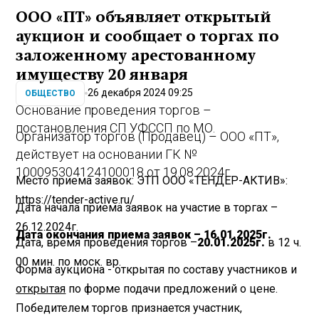
ООО «ПТ» объявляет открытый
аукцион и сообщает о торгах по
заложенному арестованному
имуществу 20 января
26 декабря 2024 09:25
ОБЩЕСТВО
Основание проведения торгов –
постановления СП УФССП по МО.
Организатор торгов (Продавец) – ООО «ПТ»,
действует на основании ГК №
100095304124100018 от 19.08.2024г.
Место приема заявок: ЭТП ООО «ТЕНДЕР-АКТИВ»:
https://tender-active.ru/
Дата начала приема заявок на участие в торгах –
26.12.2024г.
Дата окончания приема заявок – 16.01.2025г.
Дата, время проведения торгов –
20.01.2025г.
в 12 ч.
00 мин. по моск. вр.
Форма аукциона - открытая по составу участников и
открытая
по форме подачи предложений о цене.
Победителем торгов признается участник,