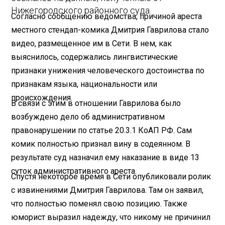
Нижегородского районного суда.
Согласно сообщению ведомства, причиной ареста
местного стендап-комика Дмитрия Гаврилова стало
видео, размещенное им в Сети. В нем, как
выяснилось, содержались лингвистические
признаки унижения человеческого достоинства по
признакам языка, национальности или
происхождения.
В связи с этим в отношении Гаврилова было
возбуждено дело об административном
правонарушении по статье 20.3.1 КоАП РФ. Сам
комик полностью признал вину в содеянном. В
результате суд назначил ему наказание в виде 13
суток административного ареста.
Спустя некоторое время в Сети опубликовали ролик
с извинениями Дмитрия Гаврилова. Там он заявил,
что полностью поменял свою позицию. Также
юморист выразил надежду, что никому не причинил