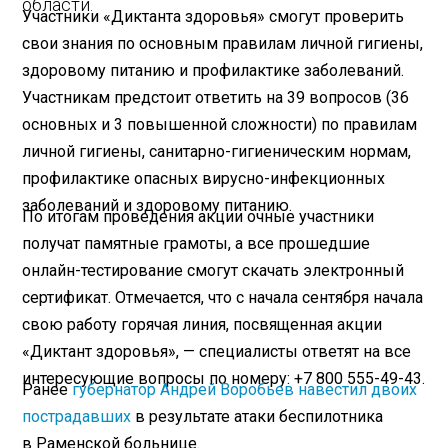
области.
Участники «Диктанта здоровья» смогут проверить
свои знания по основным правилам личной гигиены,
здоровому питанию и профилактике заболеваний.
Участникам предстоит ответить на 39 вопросов (36
основных и 3 повышенной сложности) по правилам
личной гигиены, санитарно-гигиеническим нормам,
профилактике опасных вирусно-инфекционных
заболеваний и здоровому питанию.
​По итогам проведения акции очные участники
получат памятные грамоты, а все прошедшие
онлайн-тестирование смогут скачать электронный
сертификат. Отмечается, что с начала сентября начала
свою работу горячая линия, посвященная акции
«Диктант здоровья», — специалисты ответят на все
интересующие вопросы по номеру: +7 800 555-49-43.
Ранее
губернатор Андрей Воробьев навестил двоих
пострадавших
в результате атаки беспилотника
в Раменской больнице.