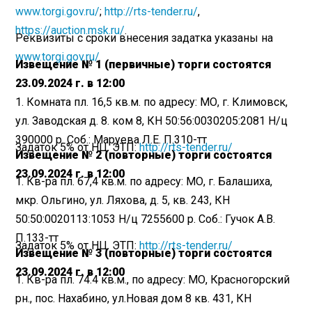
www.torgi.gov.ru/
;
http://rts-tender.ru/
,
https://auction.msk.ru/
.
Реквизиты с сроки внесения задатка указаны на
www.torgi.gov.ru/
Извещение № 1 (первичные)
торги состоятся
23.09.2024 г. в 12:00
1. Комната пл. 16,5 кв.м. по адресу: МО, г. Климовск,
ул. Заводская д. 8. ком 8, КН 50:56:0030205:2081 Н/ц
390000 р. Соб.: Маруева Л.Е. П.310-тт
Задаток 5% от НЦ. ЭТП:
http://rts-tender.ru/
Извещение № 2 (повторные)
торги состоятся
23.09.2024 г. в 12:00
1. Кв-ра пл. 67,4 кв.м. по адресу: МО, г. Балашиха,
мкр. Ольгино, ул. Ляхова, д. 5, кв. 243, КН
50:50:0020113:1053 Н/ц 7255600 р. Соб.: Гучок А.В.
П.133-тт
Задаток 5% от НЦ. ЭТП:
http://rts-tender.ru/
Извещение № 3 (повторные)
торги состоятся
23.09.2024 г. в 12:00
1. Кв-ра пл. 74.4 кв.м., по адресу: МО, Красногорский
рн., пос. Нахабино, ул.Новая дом 8 кв. 431, КН