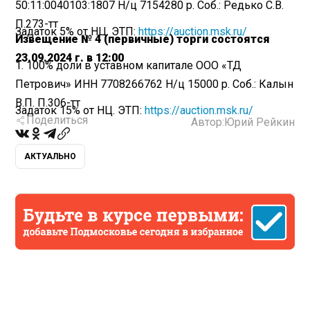
50:11:0040103:1807 Н/ц 7154280 р. Соб.: Редько С.В.
П.273-тт
Задаток 5% от НЦ. ЭТП:
https://auction.msk.ru/
Извещение № 4 (первичные)
торги состоятся
23.09.2024 г. в 12:00
1. 100% доли в уставном капитале ООО «ТД
Петрович» ИНН 7708266762 Н/ц 15000 р. Соб.: Калын
В.П. П.306-тт
Задаток 15% от НЦ. ЭТП:
https://auction.msk.ru/
Поделиться
Автор:
Юрий Рейкин
АКТУАЛЬНО